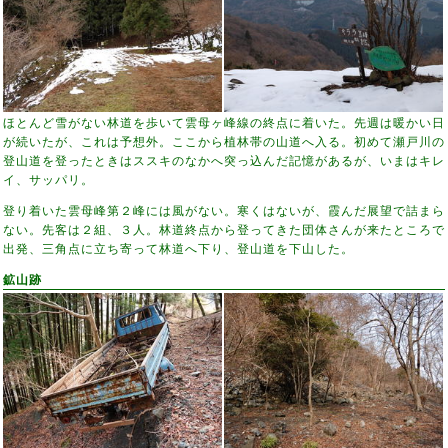
ほとんど雪がない林道を歩いて雲母ヶ峰線の終点に着いた。先週は暖かい日
が続いたが、これは予想外。ここから植林帯の山道へ入る。初めて瀬戸川の
登山道を登ったときはススキのなかへ突っ込んだ記憶があるが、いまはキレ
イ、サッパリ。
登り着いた雲母峰第２峰には風がない。寒くはないが、霞んだ展望で詰まら
ない。先客は２組、３人。林道終点から登ってきた団体さんが来たところで
出発、三角点に立ち寄って林道へ下り、登山道を下山した。
鉱山跡