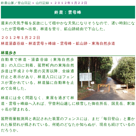
鈴鹿山脈／登山日記
山行記録
２０１２年１月２２日
鈴鹿：雲母峰
週末の天気予報を反故にして穏やかな天気になりそうなので、遅い時刻にな
ったが雲母峰へ出発。林道を登り、鉱山跡経由で下山した。
２０１２年１月２２日
林道湯森谷線－林道雲母ヶ峰線－雲母峰－鉱山跡－東海自然歩道
林道歩き
自動車で林道・湯森谷線（東海自然歩
道）の入口に到着。菰野町内の東海自然
歩道は平成２０年度の災害以降、全線通
行止と表示があり、林道入口にはフェン
スが置かれている。林道脇に自動車を止
めて出発した。
林道には全く問題なく、東屋を過ぎて林
道・雲母ヶ峰線へ入れば、宇曾利山越しに積雪した御在所岳、国見岳、釈迦
ヶ岳が望まれる。
菰野雨量観測局と表記された装置のフェンスには、まだ「毎日登山」と書か
れた板切れが残されている。何処のどなたか知らぬが、現在も続けているの
だろうか。