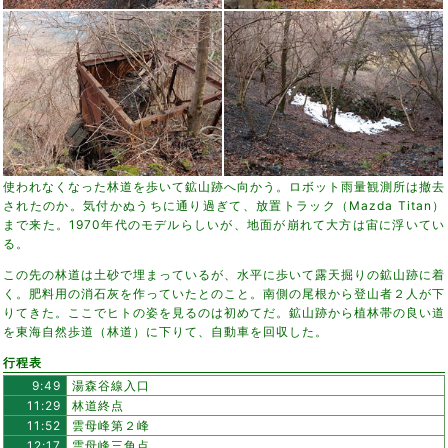
使われなくなった林道を歩いて鉱山跡へ向かう。ロボット雨量観測所は撤去
されたのか。気付かぬうちに通り過ぎて、放置トラック（Mazda Titan）
まで来た。1970年代のモデルらしいが、地面が崩れて大方は宙に浮いてい
る。
この先の林道は土砂で埋まっているが、水平に歩いて露天掘りの鉱山跡に着
く。肥料用の消石灰を作っていたとのこと。南側の尾根から登山者２人が下
りてきた。ここでヒトの姿を見るのは初めてだ。鉱山跡から植林帯の良い道
を東海自然歩道（林道）に下りて、自動車を回収した。
行程表
9:49
湯森谷線入口
11:29
林道終点
11:52
雲母峰第２峰
12:17
雲母峰三角点