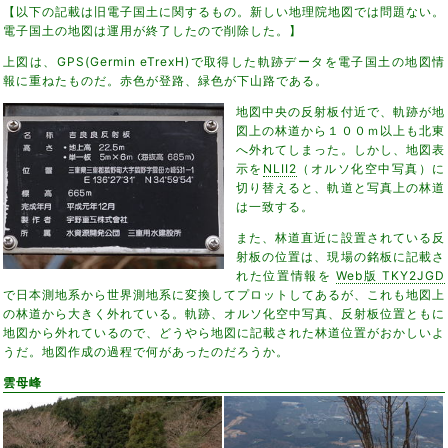
【以下の記載は旧電子国土に関するもの。新しい地理院地図では問題ない。
電子国土の地図は運用が終了したので削除した。】
上図は、GPS(Germin eTrexH)で取得した軌跡データを電子国土の地図情
報に重ねたものだ。赤色が登路、緑色が下山路である。
地図中央の反射板付近で、軌跡が地
図上の林道から１００ｍ以上も北東
へ外れてしまった。しかし、地図表
示を
NLII2
（オルソ化空中写真）に
切り替えると、軌道と写真上の林道
は一致する。
また、林道直近に設置されている反
射板の位置は、現場の銘板に記載さ
れた位置情報を
Web版 TKY2JGD
で日本測地系から世界測地系に変換してプロットしてあるが、これも地図上
の林道から大きく外れている。軌跡、オルソ化空中写真、反射板位置ともに
地図から外れているので、どうやら地図に記載された林道位置がおかしいよ
うだ。地図作成の過程で何があったのだろうか。
雲母峰