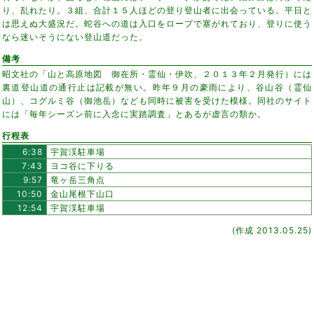
り、乱れたり。３組、合計１５人ほどの登り登山者に出会っている。平日と
は思えぬ大盛況だ。蛇谷への道は入口をロープで塞がれており、登りに使う
なら迷いそうにない登山道だった。
備考
昭文社の「山と高原地図 御在所・霊仙・伊吹、２０１３年２月発行）には
裏道登山道の通行止は記載が無い。昨年９月の豪雨により、谷山谷（霊仙
山）、コグルミ谷（御池岳）なども同時に被害を受けた模様。同社のサイト
には「毎年シーズン前に入念に実踏調査」とあるが虚言の類か。
行程表
6:38
宇賀渓駐車場
7:43
ヨコ谷に下りる
9:57
竜ヶ岳三角点
10:50
金山尾根下山口
12:54
宇賀渓駐車場
(作成 2013.05.25)