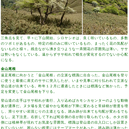
三角点を見て、早々に下山開始。シロヤシオは、良く咲いているもの、多数
のツボミがあるもの、特定の枝のみに咲いているもの、まったく花の気配が
ないものと様々。残念ながら沸き立つような一斉開花の雰囲気は薄い。ササ
は勢いをなくしている。遠からずササ枯れで植生が変化するのでないか心配
になる。
金山尾根
遠足尾根に向かうと「金山尾根」の立派な標識に出合った。金山尾根を登り
に使うと最後に肩丈のササに突入したが、いまや見事に刈り払われて立派な
登山道が出来ている。昨年１２月に通過したときには標識など無かった。予
定を変更して金山尾根を下りる。
登山道の左手はササ枯れが進行、入り込めばカモシカセンターのような動物
臭が濃厚だ。ヌタ場を見て緩やかな尾根が下降に変わると常緑樹が密度を増
し、滑りやすい岩混じりの土道となる。踏み跡が出来ても勾配が変わるでも
なし。足下注意。右折して下れば蛇谷側の谷が削り取られている。ホタガ谷
側には植林帯が現れてお気楽な雰囲気。標識は登山道の出入口にしか設置さ
れていないが、困らない程度にはテープマークがあった。踏み跡は薄かった