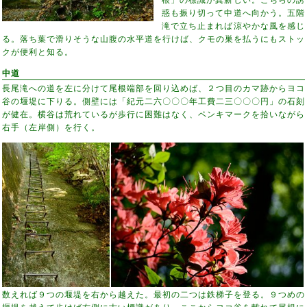
惑も振り切って中道へ向かう。五階
滝で立ち止まれば涼やかな風を感じ
る。落ち葉で滑りそうな山腹の水平道を行けば、クモの巣を払うにもストッ
クが便利と知る。
中道
長尾滝への道を左に分けて尾根端部を回り込めば、２つ目のカマ跡からヨコ
谷の堰堤に下りる。側壁には「紀元二六〇〇〇年工費二三〇〇〇円」の石刻
が健在。横谷は荒れているが歩行に困難はなく、ペンキマークを拾いながら
右手（左岸側）を行く。
数えれば９つの堰堤を右から越えた。最初の二つは鉄梯子を登る。９つめの