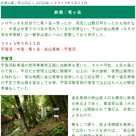
鈴鹿山脈／登山日記
山行記録
２０１３年５月２２日
鈴鹿：竜ヶ岳
シロヤシオを目当てに竜ヶ岳へ登ったが、花見には数日早かったかも知れな
い。中道は水害でヨコ谷が荒れているが支障ない。下山の金山尾根（ホタガ
谷右岸尾根）は一般登山道レベルに変貌しており仰天した。
２０１３年５月２２日
宇賀渓－中道－竜ヶ岳－金山尾根－宇賀渓
宇賀渓
宇賀渓駐車場の管理事務所正面に自動車を置いた。５００円也。人目が届く
ので良い。平日だが管理人は既に勤務中。山上の「羊の放牧」状態は無理か
も知れない、登山地図に金山尾根を追加したなど話を聞く。中道ー遠足尾根
の予定で登山届を提出して出発。宇賀渓観音前の食堂ではおばちゃんが開店
準備をしていた。
遠足尾根の登山道入口を横目に林道
を終点まで歩く。裏道登山道（ホタ
ガ谷）は閉鎖されて通行止、水害に
よるものだ。
橋を二つ渡り、魚止滝標識を無視し
て山沿いコースを歩けば、「金山尾
根」の標識が真新しい。こちらの誘