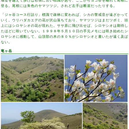
堰堤を越えて歩けば右側に古い標識があり、ここからヨコ谷を離れて尾根に
登る。尾根には朱色のヤマツツジ。されど左手は断崖だったりする。
「ジャ谷コース行詰り」標識で疎林に変われば、シカの警戒音が遠ざかって
いく。ウリハダカエデの花が沢山落ちており、ヤマツツジはまだツボミ、頭
上にはシロヤシオの花が現れた。ササ原に飛び出せば、シロヤシオは期待し
たほどに咲いていない。１９９８年５月１０日の手元メモには咲き始めたシ
ロヤシオに感動して、山頂部の木の８０％がシロヤシオと書いたが遠く及ば
ない。
竜ヶ岳