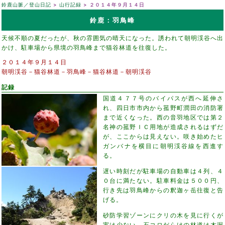
鈴鹿山脈／登山日記
山行記録
２０１４年９月１４日
鈴鹿：羽鳥峰
天候不順の夏だったが、秋の雰囲気の晴天になった。誘われて朝明渓谷へ出
かけ、駐車場から県境の羽鳥峰まで猫谷林道を往復した。
２０１４年９月１４日
朝明渓谷－猫谷林道－羽鳥峰－猫谷林道－朝明渓谷
記録
国道４７７号のバイパスが西へ延伸さ
れ、四日市市内から菰野町潤田の消防署
まで近くなった。西の音羽地区では第２
名神の菰野ＩＣ用地が造成されるはずだ
が、ここからは見えない。咲き始めたヒ
ガンバナを横目に朝明渓谷線を西進す
る。
遅い時刻だが駐車場の自動車は４列、４
０台に満たない。駐車料金は５００円、
行き先は羽鳥峰からの釈迦ヶ岳往復と告
げる。
砂防学習ゾーンにクリの木を見に行くが
実は少ない。石コロだらけの林道は木漏