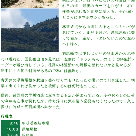
れ日の道。最後のカーブを曲がり、右に
擁壁が現れると青空に変わる。手が届く
ところにヤマボウシがあった。
林道終点から山道に入るとニシキヘビが
逃げていく。まだ９月だ。県境尾根に登
って右か、左か。ヘタレていたので左の
ハト峰へ。
羽鳥峰では少しばかりの登山屋が入れ替
わり現れた。国見岳山頂を見れば、左側に「ドラえもん」のように御在所レ
ーダーが飛び出している。往路の林道沿いの尾根を登れないかと見やるが、
途中に４５度の斜面があるので私には無理か。
青天井の県境尾根を釈迦ヶ岳へ行くつもりだったが暑いので引き返した。朝
早く出てくれば良かったと後悔するのは何時ものこと。
帰路、菰野町の早川酒造に立ち寄るも店が閉まっている。冷やおろしの出荷
で今年も在庫が切れたか。持ち帰りに気を遣う必要もなくなったので、久し
振りに竹成の五百羅漢へ向かった。
行程表
8:48
朝明渓谷駐車場
10:03
県境尾根
10:08
羽鳥峰