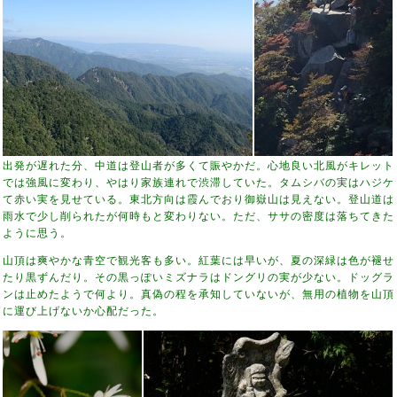
出発が遅れた分、中道は登山者が多くて賑やかだ。心地良い北風がキレット
では強風に変わり、やはり家族連れで渋滞していた。タムシバの実はハジケ
て赤い実を見せている。東北方向は霞んでおり御嶽山は見えない。登山道は
雨水で少し削られたが何時もと変わりない。ただ、ササの密度は落ちてきた
ように思う。
山頂は爽やかな青空で観光客も多い。紅葉には早いが、夏の深緑は色が褪せ
たり黒ずんだり。その黒っぽいミズナラはドングリの実が少ない。ドッグラ
ンは止めたようで何より。真偽の程を承知していないが、無用の植物を山頂
に運び上げないか心配だった。