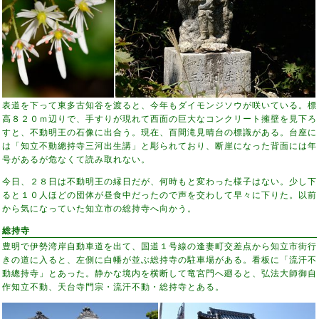
表道を下って東多古知谷を渡ると、今年もダイモンジソウが咲いている。標
高８２０ｍ辺りで、手すりが現れて西面の巨大なコンクリート擁壁を見下ろ
すと、不動明王の石像に出合う。現在、百間滝見晴台の標識がある。台座に
は「知立不動總持寺三河出生講」と彫られており、断崖になった背面には年
号があるが危なくて読み取れない。
今日、２８日は不動明王の縁日だが、何時もと変わった様子はない。少し下
ると１０人ほどの団体が昼食中だったので声を交わして早々に下りた。以前
から気になっていた知立市の総持寺へ向かう。
総持寺
豊明で伊勢湾岸自動車道を出て、国道１号線の逢妻町交差点から知立市街行
きの道に入ると、左側に白幡が並ぶ総持寺の駐車場がある。看板に「流汗不
動總持寺」とあった。静かな境内を横断して竜宮門へ廻ると、弘法大師御自
作知立不動、天台寺門宗・流汗不動・総持寺とある。