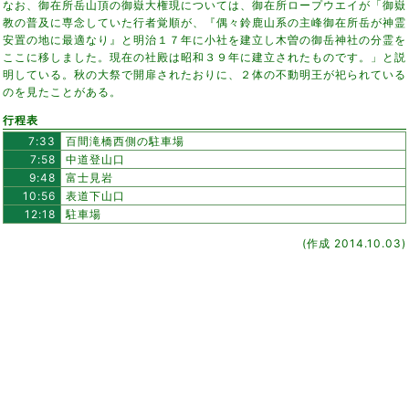
なお、御在所岳山頂の御嶽大権現については、御在所ロープウエイが「御嶽
教の普及に専念していた行者覚順が、『偶々鈴鹿山系の主峰御在所岳が神霊
安置の地に最適なり』と明治１７年に小社を建立し木曽の御岳神社の分霊を
ここに移しました。現在の社殿は昭和３９年に建立されたものです。」と説
明している。秋の大祭で開扉されたおりに、２体の不動明王が祀られている
のを見たことがある。
行程表
7:33
百間滝橋西側の駐車場
7:58
中道登山口
9:48
富士見岩
10:56
表道下山口
12:18
駐車場
(作成 2014.10.03)