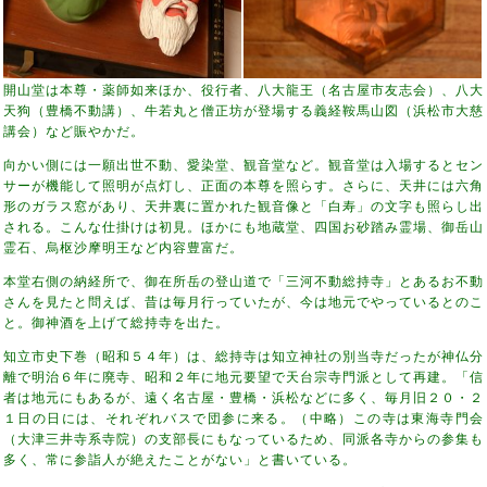
開山堂は本尊・薬師如来ほか、役行者、八大龍王（名古屋市友志会）、八大
天狗（豊橋不動講）、牛若丸と僧正坊が登場する義経鞍馬山図（浜松市大慈
講会）など賑やかだ。
向かい側には一願出世不動、愛染堂、観音堂など。観音堂は入場するとセン
サーが機能して照明が点灯し、正面の本尊を照らす。さらに、天井には六角
形のガラス窓があり、天井裏に置かれた観音像と「白寿」の文字も照らし出
される。こんな仕掛けは初見。ほかにも地蔵堂、四国お砂踏み霊場、御岳山
霊石、烏枢沙摩明王など内容豊富だ。
本堂右側の納経所で、御在所岳の登山道で「三河不動総持寺」とあるお不動
さんを見たと問えば、昔は毎月行っていたが、今は地元でやっているとのこ
と。御神酒を上げて総持寺を出た。
知立市史下巻（昭和５４年）は、総持寺は知立神社の別当寺だったが神仏分
離で明治６年に廃寺、昭和２年に地元要望で天台宗寺門派として再建。「信
者は地元にもあるが、遠く名古屋・豊橋・浜松などに多く、毎月旧２０・２
１日の日には、それぞれバスで団参に来る。（中略）この寺は東海寺門会
（大津三井寺系寺院）の支部長にもなっているため、同派各寺からの参集も
多く、常に参詣人が絶えたことがない」と書いている。