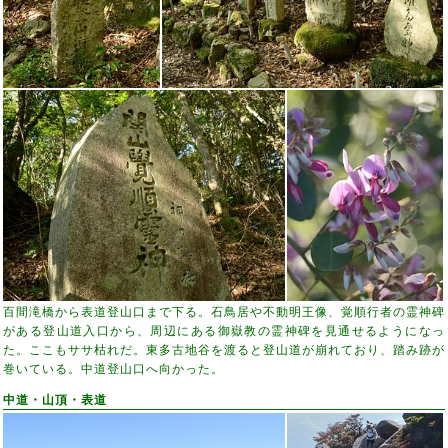
百間滝橋から表道登山口まで下る。石鳥居や不動明王像、覚順行者の霊神碑
がある登山道入口から、周辺にある御嶽教の霊神碑を見通せるようになっ
た。ここもササ枯れだ。東多古地谷を渡ると登山道が崩れており、踏み跡が
巻いている。中道登山口へ向かった。
中道・山頂・表道