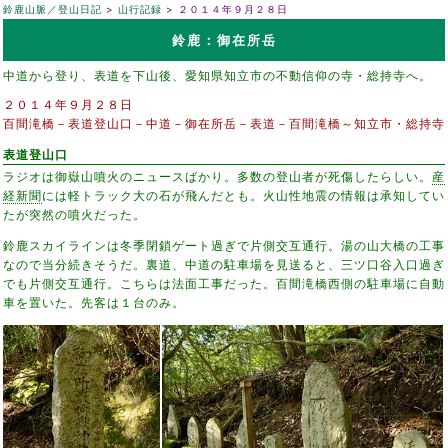
鈴鹿山脈／登山日記
山行記録
２０１４年９月２８日
鈴鹿：御在所岳
中道から登り、表道を下山後、愛知県知立市の不動信仰の寺・総持寺へ。
２０１４年９月２８日
百間滝橋－表道登山口－中道－御在所岳－表道－百間滝橋～知立市・総持寺
表道登山口
ラジオは御嶽山噴火のニュースばかり。多数の登山者が死傷したらしい。
産
経新聞
には軽トラック大の石が飛んだとも。火山性地震の情報は承知してい
たが突然の噴火だった。
鈴鹿スカイラインは冬季閉鎖ゲート過ぎで片側交互通行。湯の山大橋の工事
なので当分続きそうだ。裏道、中道の駐車場を見送ると、三ツ口谷入口過ぎ
でも片側交互通行。こちらは法面工事だった。百間滝橋西側の駐車場に自動
車を置いた。先客は１台のみ。