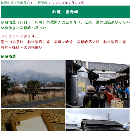
鈴鹿山脈／登山日記
山行記録
２０１５年２月１４日
鈴鹿：雲母峰
伊藤酒造（四日市市桜町）の蔵開きに立ち寄り、近鉄・湯の山温泉駅からの
林道歩きで雲母峰へ登った。
２０１５年２月１４日
湯の山温泉駅－林道湯森谷線・雲母ヶ峰線－雲母峰第２峰－林道湯森谷線・
雲母ヶ峰線－大羽根園駅
伊藤酒造