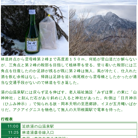
林道終点から雲母峰第２峰まで高度差１５０ｍ。何処が登山道だか解らない
が、三角点と第２峰の鞍部を目指して植林帯を登る。登り着いた鞍部には三
角点を往復したのか足跡が残るが既に第２峰は無人。風が冷たく、仕入れた
酒を飲む余裕はなし。帰路は足跡を追い南尾根から雲母橋としたかったが適
当な交通手段がないので林道を引き返した。
湯の山温泉駅には戻らず足を伸ばす。老人福祉施設「みずほ寮」の東に「山
神神社」と刻んだ石があり斜めに入ると神社があった。向側は「日月神示
（ひふみ神示）」で知られる故・岡本天明の至恩郷跡。イヌが五月蠅いばか
りだ。アクアイグニスを物色して無人の大羽根園駅で電車を待った。
行程表
11:00
近鉄湯の山温泉駅
11:25
林道湯森谷線入口