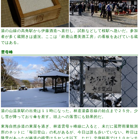
湯の山線の高角駅から伊藤酒造へ直行し、試飲などして桜駅へ急いだ。参加
者が多く蔵開きは盛況。ここは「鈴鹿山麓美酒工房」の看板をあげている蔵
ではある。
雲母峰
湯の山温泉駅の出発は１１時になった。林道湯森谷線の始点まで２５分。少
し雪が降っており傘を差す。頭上への落雪にも効果的だ。
東海自然歩道の東屋を過ぎ、林道雲母ヶ峰線に入ると、未だに菰野雨量観測
所のネットに「毎日登山」の札があるが、今日は誰も歩いていない。昨日は
降雪があったが林道の積雪は５センチ以下、ただし北側斜面では１０センチ