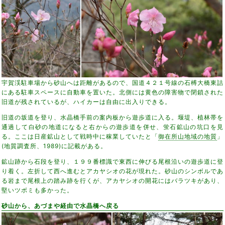
宇賀渓駐車場から砂山へは距離があるので、国道４２１号線の石榑大橋東詰
にある駐車スペースに自動車を置いた。北側には黄色の障害物で閉鎖された
旧道が残されているが、ハイカーは自由に出入りできる。
旧道の坂道を登り、水晶橋手前の案内板から遊歩道に入る。堰堤、植林帯を
通過して白砂の地道になると右からの遊歩道を併せ、蛍石鉱山の坑口を見
る。ここは日産鉱山として戦時中に稼業していたと「
御在所山地域の地質
」
(地質調査所、1989)に記載がある。
鉱山跡から石段を登り、１９９番標識で東西に伸びる尾根沿いの遊歩道に登
り着く。左折して西へ進むとアカヤシオの花が現れた。砂山のシンボルであ
る岩まで尾根上の踏み跡を行くが、アカヤシオの開花にはバラツキがあり、
堅いツボミも多かった。
砂山から、あづまや経由で水晶橋へ戻る