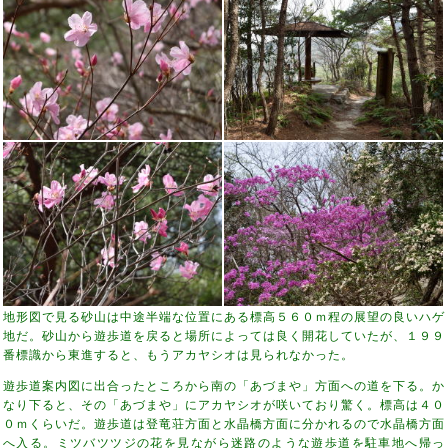
地形図で見る砂山は中途半端な位置にある標高５６０ｍ程の展望の良いハゲ
地だ。砂山から遊歩道を戻ると場所によっては良く開花していたが、１９９
番標識から東進すると、もうアカヤシオは見られなかった。
遊歩道案内図に出合ったところから南の「あづまや」方面への道を下る。か
なり下ると、その「あづまや」にアカヤシオが咲いており驚く。標高は４０
０ｍくらいだ。遊歩道は登竜荘方面と水晶橋方面に分かれるので水晶橋方面
へ入る。ミツバツツジの花を見ながら迷路のような遊歩道を駐車地へ帰っ