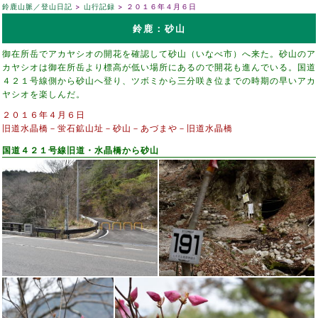
鈴鹿山脈／登山日記
山行記録
２０１６年４月６日
鈴鹿：砂山
御在所岳でアカヤシオの開花を確認して砂山（いなべ市）へ来た。砂山のア
カヤシオは御在所岳より標高が低い場所にあるので開花も進んでいる。国道
４２１号線側から砂山へ登り、ツボミから三分咲き位までの時期の早いアカ
ヤシオを楽しんだ。
２０１６年４月６日
旧道水晶橋－蛍石鉱山址－砂山－あづまや－旧道水晶橋
国道４２１号線旧道・水晶橋から砂山