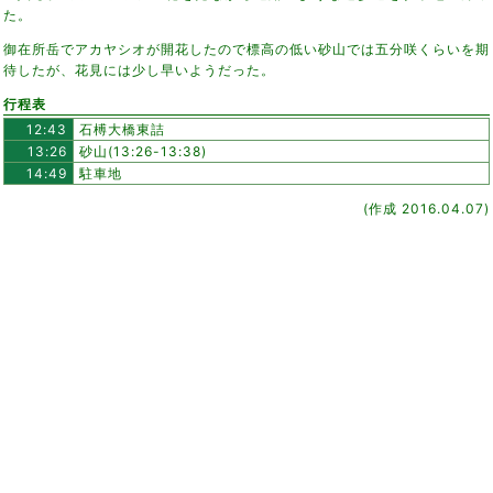
た。
御在所岳でアカヤシオが開花したので標高の低い砂山では五分咲くらいを期
待したが、花見には少し早いようだった。
行程表
12:43
石榑大橋東詰
13:26
砂山(13:26-13:38)
14:49
駐車地
(作成 2016.04.07)