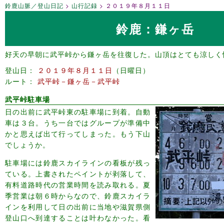
鈴鹿山脈／登山日記
山行記録
２０１９年８月１１日
鈴鹿：鎌ヶ岳
好天の早朝に武平峠から鎌ヶ岳を往復した。山頂はとても涼しく
登山日
２０１９年８月１１日
日曜日
ルート
武平峠－鎌ヶ岳－武平峠
武平峠駐車場
日の出前に武平峠東の駐車場に到着。自動
車は３台。うち一台ではグループが準備中
かと思えば出て行ってしまった。もう下山
でしょうか。
駐車場には鈴鹿スカイラインの看板が残っ
ている。上書されたペイントが剥落して、
有料道路時代の営業時間を読み取れる。夏
季営業は朝６時からなので、鈴鹿スカイラ
インを利用して日の出前に当地や滋賀県側
登山口へ到達することは叶わなかった。看