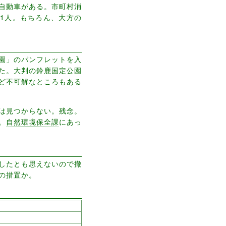
自動車がある。市町村消
1人。もちろん、大方の
園」のパンフレットを入
た。大判の鈴鹿国定公園
ど不可解なところもある
は見つからない。残念。
。
自然環境保全課
にあっ
したとも思えないので撤
の措置か。