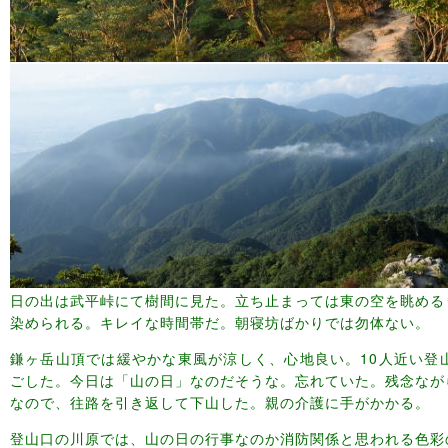
日の出は武平峠にて樹間に見た。立ち止まっては東の空を眺める
染められる。キレイな時間帯だ。朝寝坊ばかりでは勿体ない。
鎌ヶ岳山頂では緩やかな東風が涼しく、心地良い。10人近い登
ごした。今日は「山の日」なのだそうな。忘れていた。残念なが
なので、往路を引き返して下山した。親の介護に手がかかる。
登山口の川原では、山の日の行事なのか消防関係と思われる色彩