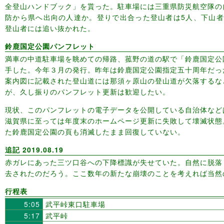
全登山ハンドブック」を貰った。駐車場には三重県防災航空隊の
防から県へ出向の人達か。登りで出合った登山者は5人、下山者
登山者には追い抜かれた。
鈴鹿国定公園パンフレット
満車の中道駐車場を眺めての帰路、菰野の道の駅で「鈴鹿国定公
手した。今年３月の発行。昨年は鈴鹿国定公園指定五十周年だっ
案内図に記載された登山道には那須ヶ原山の登山道が欠落するな
が、久し振りのパンフレット更新は歓迎したい。
現状、このパンフレットの電子データを公開している自治体など
滋賀県に至っては年度末のホームページ更新に失敗して壊滅状態
た鈴鹿国定公園の頁も消滅したまま回復していない。
追記 2019.08.19
赤ガレにあった三ツ口谷への下降標識が失せていた。自然に脱落
去されたのだろう。ここ数年の新たな崩壊のことを考えれば当然
行程表
5:05
武平峠東口駐車場
5:17
武平峠