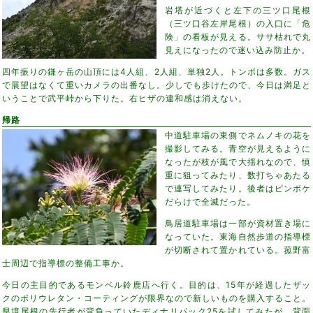
岩塔が近づくと左下の三ツ口尾根
（三ツ口谷左岸尾根）の入口に「危
険」の看板が見える。ササ枯れで丸
見えになったので迷い込み防止か。
四年振りの鎌ヶ岳の山頂には4人組、2人組、単独2人。トンボは多数。ガス
で展望はなくて重いカメラの出番なし。少しでも歩けたので、今日は満足と
いうことで武平峠から下りた。右ヒザの違和感は消えない。
帰路
中道駐車場の東側でネムノキの花を
撮影してみる。青空が見えるように
なったが枝が風で大揺れなので、慎
重に狙ってみたり、数打ちゃあたる
で連写してみたり。後者はピンボケ
だらけで全滅だった。
鳥居道駐車場は一部が資材置き場に
なっていた。東海自然歩道の指導標
が切断されて置かれている。菰野富
士周辺で指導標の整備工事か。
今日の主目的であるモンベル鈴鹿店へ行く。目的は、15年が経過したザッ
クのポリウレタン・コーティングが限界なので新しいものを購入すること。
県境尾根の先行者が背負っていたディナリパック25を試してみたが、背面