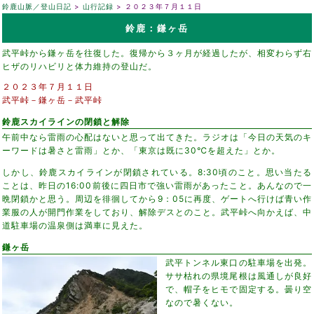
鈴鹿山脈／登山日記
山行記録
２０２３年７月１１日
鈴鹿：鎌ヶ岳
武平峠から鎌ヶ岳を往復した。復帰から３ヶ月が経過したが、相変わらず右
ヒザのリハビリと体力維持の登山だ。
２０２３年７月１１日
武平峠－鎌ヶ岳－武平峠
鈴鹿スカイラインの閉鎖と解除
午前中なら雷雨の心配はないと思って出てきた。ラジオは「今日の天気のキ
ーワードは暑さと雷雨」とか、「東京は既に30℃を超えた」とか。
しかし、鈴鹿スカイラインが閉鎖されている。8:30頃のこと。思い当たる
ことは、昨日の16:00前後に四日市で強い雷雨があったこと。あんなので一
晩閉鎖かと思う。周辺を徘徊してから9：05に再度、ゲートへ行けば青い作
業服の人が開門作業をしており、解除デスとのこと。武平峠へ向かえば、中
道駐車場の温泉側は満車に見えた。
鎌ヶ岳
武平トンネル東口の駐車場を出発。
ササ枯れの県境尾根は風通しが良好
で、帽子をヒモで固定する。曇り空
なので暑くない。