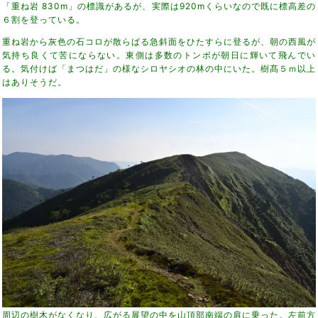
「重ね岩 830m」の標識があるが、実際は920mくらいなので既に標高差の
６割を登っている。
重ね岩から灰色の石コロが散らばる急斜面をひたすらに登るが、朝の西風が
気持ち良くて苦にならない。東側は多数のトンボが朝日に輝いて飛んでい
る。気付けば「まつはだ」の様なシロヤシオの林の中にいた。樹髙５ｍ以上
はありそうだ。
周辺の樹木がなくなり、広がる展望の中を山頂部南端の肩に乗った。左前方