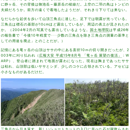
に静ヶ岳、その背後は御池岳～藤原岳の稜線だ。上空の二羽の鳥はトンビの
夫婦だろうか。前方の遠くで着地したようだが、それきり下りては来ない。
なだらかな起伏を歩いて山頂三角点に達した。足下では朝露が光っている。
三角点は標石の基部が10cmほど露出しているが、周辺の表土が流されたの
か。（2004年2月の写真でも露出しているような。
国土地理院
は平成26年
の報告書で「今後10年程度で･･･少数の三角点を除き三角点の測量の基準と
しての用途を廃止」とのことだが。）
記憶にある竜ヶ岳の山頂はササの中にある直径10ｍの切り開きだったが、2
003年に刈り払われ（
広報大安 平成15年8月号 「竜ヶ岳 展望の復活」
：W
ARP）、登山者に踏まれて地面が露わになった。現在は胸まであったササ
は枯れ、山頂部は低いササとシダ、少しのコケに占領されている。アセビは
小さなものがあるだけだ。
三角点から引き返す。新しいショートカットの入口に並べた石が蹴散らされ