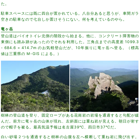
た。
駐車スペースには既に四台が置かれている。八台分あると思うが、車間ガラ
空きの駐車なので七台しか置けそうにない。何を考えているのやら。
竜ヶ岳
登山道はバイオトイレ北側の階段から始まる。他に、コンクリート障害物の
東側にも踏み跡があったのでそれを利用した。三角点までの高度差 1099.3
- 684.6 = 414.7m のお気軽登山だが、10年振りに竜ヶ岳へ登る。（標高
値は三重県の M-GIS による。）
樹林の登山道を登り、固定ロープがある花崗岩の岩場を通過すると勾配が緩
んだ。前方に竜ヶ岳の山体が現れ、左斜面には重ね岩が見える。朝日が射す
ので帽子を被る。最高気温予報は名古屋39℃、四日市37℃だ。
白い砂場２つを通過すると樹林の山腹を左へ横断して重ね岩に飛び出す。