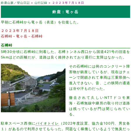
鈴鹿山脈／登山日記
山行記録
２０２３年７月１８日
鈴鹿：竜ヶ岳
早朝に石榑峠から竜ヶ岳（表道）を往復した。
２０２３年７月１８日
石榑峠－竜ヶ岳－石榑峠
石榑峠
5時30分頃に石榑峠に到着した。石榑トンネル西口から国道421号の旧道を
5kmほどの距離だが、道路は良く維持されており通行に支障はなかった。
その石榑峠には例のコンクリート障
害物が鎮座しているが、現在はチェ
ーンで閉鎖されて車両は三重県側へ
進入できない。昔、この狭間の通過
は冷や汗ものだった。
撤去されて久しいNTTドコモ東
海・石榑無線中継所の取り付け道路
は残っているが門は閉じられてい
る。
駐車スペース西側に
バイオトイレ
（2022年度設置、協力金100円、男女各
１）があるので利用させてもらった。問題なく稼働しているようで無臭だっ