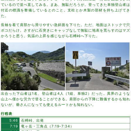
ているので並べ直してみる。まあ、無駄だろうが。登ってきた単独登山者は
付近の標識を整備しているとのこと。支柱とか木製の部材を持ち上げてき
た。
長袖を着て肩部から滑りやすい急斜面を下りた。ただ、地面はストックで穴
ボコだらけ。さすがに石突きにキャップなしで無駄に地表を荒らすのはマズ
かろうと思う。気温の上昇を感じながら石榑峠へ下りた。
出合った下山者は1名、登山者は4人（1組、単独2）だった。異界のような
山上へ僅かな労力で登ることができる。肩部からの下降に難儀するかも知れ
ないが、爺さんになっても使えるルートかも知れない。
行程表
5:46
石榑峠、出発
7:19
竜ヶ岳・三角点（7:19-7:34）