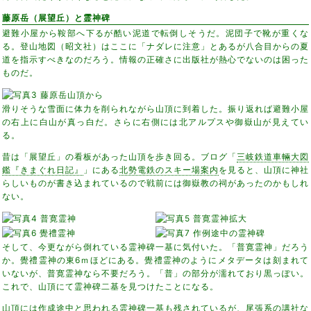
藤原岳（展望丘）と霊神碑
避難小屋から鞍部へ下るが酷い泥道で転倒しそうだ。泥団子で靴が重くな
る。登山地図（昭文社）はここに「ナダレに注意」とあるが八合目からの夏
道を指示すべきなのだろう。情報の正確さに出版社が熱心でないのは困った
ものだ。
滑りそうな雪面に体力を削られながら山頂に到着した。振り返れば避難小屋
の右上に白山が真っ白だ。さらに右側には北アルプスや御嶽山が見えてい
る。
昔は「展望丘」の看板があった山頂を歩き回る。ブログ「
三岐鉄道車輛大図
鑑『きまぐれ日記』
」にある
北勢電鉄のスキー場案内
を見ると、山頂に神社
らしいものが書き込まれているので戦前には御嶽教の祠があったのかもしれ
ない。
そして、今更ながら倒れている霊神碑一基に気付いた。「普寛霊神」だろう
か。覺禮霊神の東6ｍほどにある。覺禮霊神のようにメタデータは刻まれて
いないが、普寛霊神なら不要だろう。「普」の部分が濡れており黒っぽい。
これで、山頂にて霊神碑二基を見つけたことになる。
山頂には作成途中と思われる霊神碑一基も残されているが、尾張系の講社な