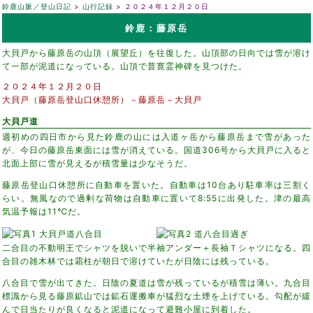
鈴鹿山脈／登山日記
山行記録
２０２４年１２月２０日
鈴鹿：藤原岳
大貝戸から藤原岳の山頂（展望丘）を往復した。山頂部の日向では雪が溶け
て一部が泥道になっている。山頂で普寛霊神碑を見つけた。
２０２４年１２月２０日
大貝戸（藤原岳登山口休憩所）－藤原岳－大貝戸
大貝戸道
週初めの四日市から見た鈴鹿の山には入道ヶ岳から藤原岳まで雪があった
が、今日の藤原岳東面には雪が消えている。国道306号から大貝戸に入ると
北面上部に雪が見えるが積雪量は少なそうだ。
藤原岳登山口休憩所に自動車を置いた。自動車は10台あり駐車率は三割く
らい。無風なので過剰な荷物は自動車に置いて8:55に出発した。津の最高
気温予報は11℃だ。
二合目の不動明王でシャツを脱いで半袖アンダー＋長袖Ｔシャツになる。四
合目の雑木林では霜柱が朝日で溶けていたが日陰には残っている。
八合目で雪が出てきた。日陰の夏道は雪が残っているが積雪は薄い。九合目
標識から見る藤原鉱山では鉱石運搬車が猛烈な土煙を上げている。勾配が緩
んで日当たりが良くなると泥道になって避難小屋に到着した。