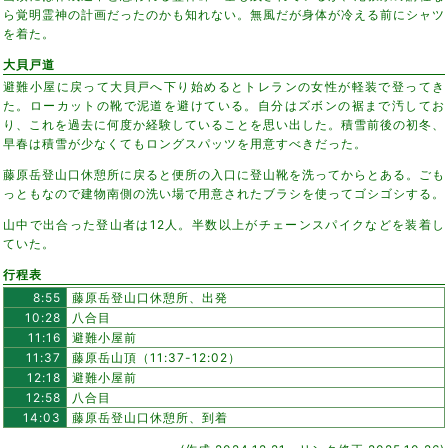
ら覚明霊神の計画だったのかも知れない。無風だが身体が冷える前にシャツ
を着た。
大貝戸道
避難小屋に戻って大貝戸へ下り始めるとトレランの女性が軽装で登ってき
た。ローカットの靴で泥道を避けている。自分はズボンの裾まで汚してお
り、これを過去に何度か経験していることを思い出した。積雪前後の初冬、
早春は積雪が少なくてもロングスパッツを用意すべきだった。
藤原岳登山口休憩所に戻ると便所の入口に登山靴を洗ってからとある。ごも
っともなので建物南側の洗い場で用意されたブラシを使ってゴシゴシする。
山中で出合った登山者は12人。半数以上がチェーンスパイクなどを装着し
ていた。
行程表
8:55
藤原岳登山口休憩所、出発
10:28
八合目
11:16
避難小屋前
11:37
藤原岳山頂（11:37-12:02）
12:18
避難小屋前
12:58
八合目
14:03
藤原岳登山口休憩所、到着