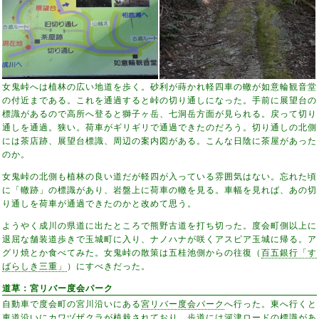
女鬼峠へは植林の広い地道を歩く。砂利が蒔かれ軽四車の轍が如意輪観音堂
の付近まである。これを通過すると峠の切り通しになった。手前に展望台の
標識があるので高所へ登ると獅子ヶ岳、七洞岳方面が見られる。戻って切り
通しを通過。狭い。荷車がギリギリで通過できたのだろう。切り通しの北側
には茶店跡、展望台標識、周辺の案内図がある。こんな日陰に茶屋があった
のか。
女鬼峠の北側も植林の良い道だが軽四が入っている雰囲気はない。忘れた頃
に「轍跡」の標識があり、岩盤上に荷車の轍を見る。車幅を見れば、あの切
り通しを荷車が通過できたのかと改めて思う。
ようやく成川の県道に出たところで熊野古道を打ち切った。度会町側以上に
退屈な舗装道歩きで玉城町に入り、ナノハナが咲くアスピア玉城に帰る。ア
グリ焼とか食べてみた。女鬼峠の散策は五桂池側からの往復（
百五銀行「す
ばらしき三重」
）にすべきだった。
道草：宮リバー度会パーク
自動車で度会町の宮川沿いにある
宮リバー度会パーク
へ行った。東へ行くと
車道沿いにカワヅザクラが植栽されており、歩道には河津ロードの標識があ