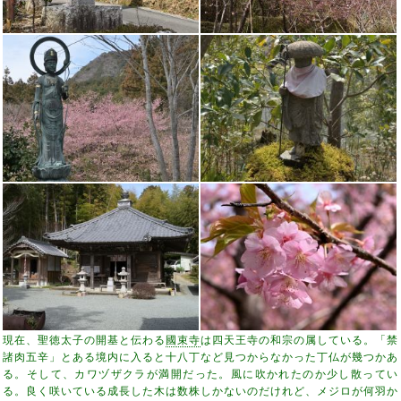
現在、聖徳太子の開基と伝わる
國束寺
は四天王寺の和宗の属している。「禁
諸肉五辛」とある境内に入ると十八丁など見つからなかった丁仏が幾つかあ
る。そして、カワヅザクラが満開だった。風に吹かれたのか少し散ってい
る。良く咲いている成長した木は数株しかないのだけれど、メジロが何羽か