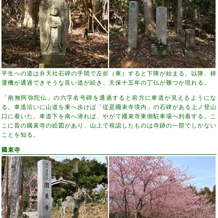
平生への道は弁天社石碑の手間で左折（東）すると下降が始まる。以降、耕
運機が通過できそうな良い道が続き、天保十五年の丁仏が幾つか現れる。
「南無阿弥陀仏」の六字名号碑を通過すると前方に車道が見えるようにな
る。車道沿いに山道を東へ歩けば「従是國束寺境内」の石碑がある上ノ登山
口に着いた。車道下を南へ潜れば、やがて國束寺東側駐車場へ到着する。こ
こに昔の國束寺の絵図があり、山上で視認したものは寺跡の一部でしかない
ことを知る。
國束寺