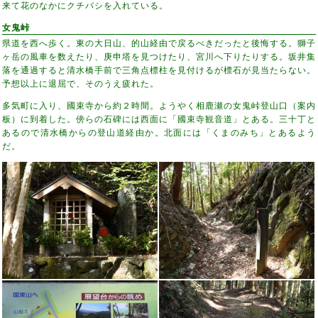
来て花のなかにクチバシを入れている。
女鬼峠
県道を西へ歩く。東の大日山、的山経由で戻るべきだったと後悔する。獅子
ヶ岳の風車を数えたり、庚申塔を見つけたり、宮川へ下りたりする。坂井集
落を通過すると清水橋手前で三角点標柱を見付けるが標石が見当たらない。
予想以上に退屈で、そのうえ疲れた。
多気町に入り、國束寺から約２時間。ようやく相鹿瀬の女鬼峠登山口（案内
板）に到着した。傍らの石碑には西面に「國束寺観音道」とある。三十丁と
あるので清水橋からの登山道経由か。北面には「くまのみち」とあるよう
だ。