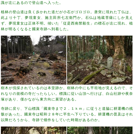
識が左にあるので登山道へ入った。
植林の登山道は良く歩かれた道だが小石がゴロゴロ。唐突に現れた丁仏は、
此より十丁、夢現童女、施主田所七左衛門か。石仏は地蔵菩薩にしか見え
ず、夢現童女は正体不明。傾いた「従是西南禁殺生」の標石が左に現れ、植
林が明るくなると國束寺跡へ到着した。
樹木が伐採されているのは本堂跡か。樹林の中にも平坦地が見えるので、そ
れなりの規模の寺だったらしい。標識に従い山頂へ行けば、白山社跡や夜奈
塚があり、僅かながら東方向に展望がある。
寺跡に戻り、下山標識「國束寺まで２．１ｋｍ」に従うと道脇に耕運機の残
骸があった。國束寺は昭和２８年に平生へ下りている。耕運機の普及はそれ
以降だろうから、寺跡で畑作をしていた時期があるのか。