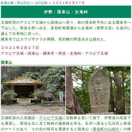
鈴鹿山脈／登山日記
山行記録
２０２１年２月２７日
伊勢：国束山・女鬼峠
玉城町原のアスピア玉城から国束山へ登り、南の度会町平生にある國束寺へ
下山した。県道を西へ歩き、多気町相鹿瀬から女鬼峠（熊野古道）を成川に
越えて出発地に戻った。
國束寺ではカワヅザクラが満開。長距離の県道歩きは疲れた。
２０２１年２月２７日
アスピア玉城－国束山－國束寺－県道－女鬼峠－アスピア玉城
国束山
玉城町原の入浴施設・
アスピア玉城
に自動車を置いて南下、伊勢道の高架下
を通過し、新池を左に見て植林の舗装路を登る。右岸へ渡ると弘法石と林道
のゲートがあり、その先の研石を通過すると国束山（
度会町の山紹介
）の標