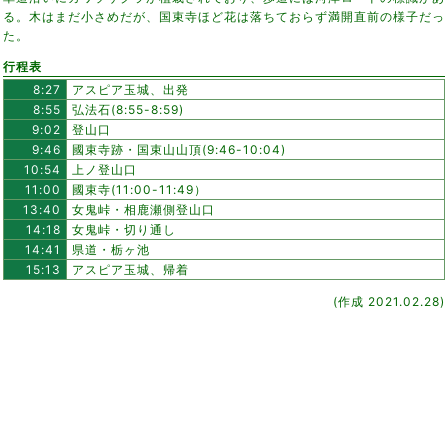
る。木はまだ小さめだが、国束寺ほど花は落ちておらず満開直前の様子だっ
た。
行程表
8:27
アスピア玉城、出発
8:55
弘法石(8:55-8:59)
9:02
登山口
9:46
國束寺跡・国束山山頂(9:46-10:04)
10:54
上ノ登山口
11:00
國束寺(11:00-11:49）
13:40
女鬼峠・相鹿瀬側登山口
14:18
女鬼峠・切り通し
14:41
県道・栃ヶ池
15:13
アスピア玉城、帰着
(作成 2021.02.28)