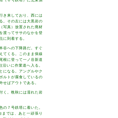
行き来しており、西には
る。その左には大黒岩の
（写真）放置された廃材
を渡ってササのなかを登
点に到着する。
本谷への下降路だ。すぐ
えてくる。このまま保線
尾根に登って一ノ谷新道
柱沿いに作業道へ入る。
とになる。アングルやク
ボルトが腐食しているの
外せばアウトである。
付く。晩秋には濡れた岩
色の７号鉄塔に着いた。
台までは、あと一頑張り