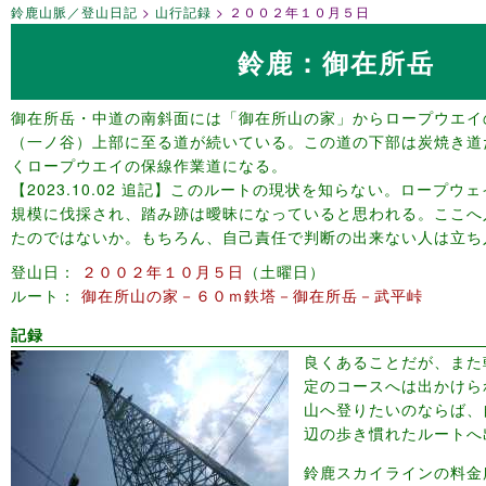
鈴鹿山脈／登山日記
山行記録
２００２年１０月５日
鈴鹿：御在所岳
御在所岳・中道の南斜面には「御在所山の家」からロープウエイ
（一ノ谷）上部に至る道が続いている。この道の下部は炭焼き道
くロープウエイの保線作業道になる。
【2023.10.02 追記】このルートの現状を知らない。ロープ
規模に伐採され、踏み跡は曖昧になっていると思われる。ここへ
たのではないか。もちろん、自己責任で判断の出来ない人は立ち
登山日
２００２年１０月５日
土曜日
ルート
御在所山の家－６０ｍ鉄塔－御在所岳－武平峠
記録
良くあることだが、また
定のコースへは出かけら
山へ登りたいのならば、
辺の歩き慣れたルートへ
鈴鹿スカイラインの料金