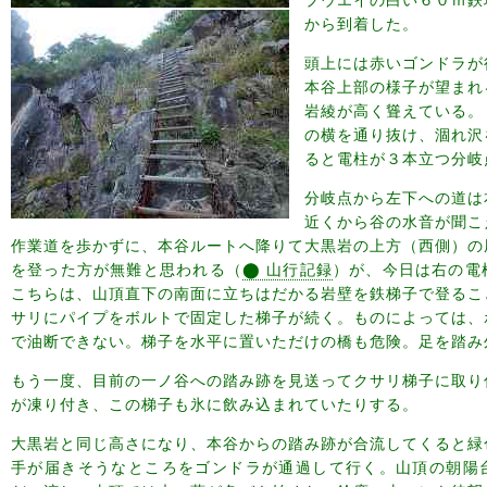
から到着した。
頭上には赤いゴンドラが
本谷上部の様子が望まれ
岩綾が高く聳えている。
の横を通り抜け、涸れ沢
ると電柱が３本立つ分岐
分岐点から左下への道は
近くから谷の水音が聞こ
作業道を歩かずに、本谷ルートへ降りて大黒岩の上方（西側）の
を登った方が無難と思われる（
⬤ 山行記録
）が、今日は右の電
こちらは、山頂直下の南面に立ちはだかる岩壁を鉄梯子で登るこ
サリにパイプをボルトで固定した梯子が続く。ものによっては、
で油断できない。梯子を水平に置いただけの橋も危険。足を踏み
もう一度、目前の一ノ谷への踏み跡を見送ってクサリ梯子に取り
が凍り付き、この梯子も氷に飲み込まれていたりする。
大黒岩と同じ高さになり、本谷からの踏み跡が合流してくると緑
手が届きそうなところをゴンドラが通過して行く。山頂の朝陽