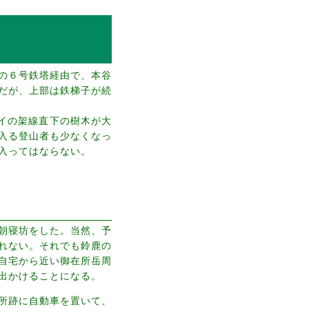
の６号鉄塔経由で、本谷
だが、上部は鉄梯子が続
ウェイの架線直下の樹木が大
入る登山者も少なくなっ
入ってはならない。
朝寝坊をした。当然、予
れない。それでも鈴鹿の
自宅から近い御在所岳周
出かけることになる。
所跡に自動車を置いて、