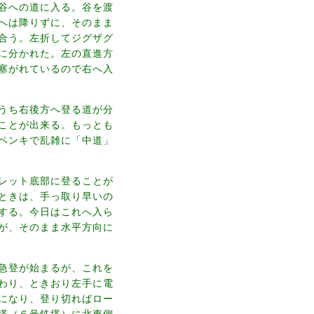
谷への道に入る。谷を渡
へは降りずに、そのまま
合う。左折してジグザグ
に分かれた。左の直進方
塞がれているので右へ入
うち右後方へ登る道が分
ことが出来る。もっとも
ペンキで乱雑に「中道」
レット底部に登ることが
ときは、手っ取り早いの
する。今日はこれへ入ら
が、そのまま水平方向に
急登が始まるが、これを
わり、ときおり左手に電
になり、登り切ればロー
塔（６号鉄塔）に北東側