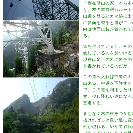
「御在所山の家」から本
り、左の本谷遡行ルート
山道を登るとカマ跡に出
に斜面を登ると道が二つ
向は地面に枝が置かれて
る。
気を付けていると、その
岐しているのを見つける
現在は足下の岩に朱色の
と書かれているのだが。
この道へ入れば中道のキ
出来る。中道を下降する
で、この道を利用したり
ず、少し怪しい道になる
直進する。
まもなく木の根をつかむ
抜ければ歩き良い道に変
柱が現れる。やがて谷状
プウエイの白い６０ｍ鉄