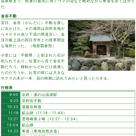
温泉駅まで、民家の庭先に咲くウメの花など眺めながら車道を歩くばかり
だ。
金谷不動
翌日、金谷（かんだに）不動を探し
に出かけた。その場所は旧所在地か
ら４００ｍ余り下流の県道沿い。金
渓川最上流の四日市市との境界間近
な場所だった。（地形図参照）
小堂には「不動尊」と刻まれた石が
祀られており、位置から見て金谷不
動だろう。移転からどれだけ経過し
たのだろうか。お堂の前には大きな
サクラの木が一本、花の時期に訪れてみたいと思ったりする。
行程表
9:00
近鉄・湯の山温泉駅
9:25
宗利谷不動
10:23
湯森谷林道
11:18
鉱山跡（11:18 - 11:44）
12:27
雲母峰第２峰（12:27 - 12:34）
13:04
鉱山跡
13:22
車道（東海自然歩道）