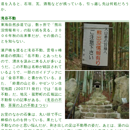
道を入ると、石垣、瓦、酒瓶などが残っている。引っ越し先は何処だろう
か。
滝谷不動
東海自然歩道では、数ヶ所で「熊出
没情報有り」の貼り紙を見る。２０
０６年秋の出来事だが、その後のこ
とを知らない。
瀬戸橋を渡ると滝谷不動。雲母ヶ峰
林道の標識に「岳不動」とあったも
ので、湧水を汲みに来る人が多いよ
うだ。この不動は名称が錯誤されて
いるようで、一部のガイドブックに
は「金谷不動」と書かれている。ま
た、「鈴鹿の山と谷」やゼンリン住
宅地図（2007.11 発行）では「岳谷
不動」だ。地元・菰野町の広報誌に
不動祭りの記事がある。（
滝谷の不
動
、
茶屋の上の不動まつり
）
お堂のなかの石像は、丸い頭で手に
棒様のものを持っている。果たして
不動なのかと思い悩んだが、剥き出しの足は不動尊の姿だ。あとは、湯の山