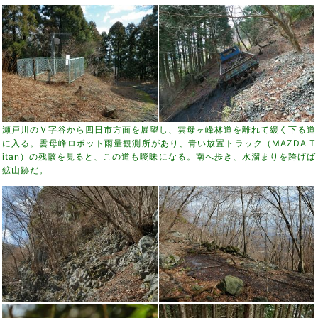
瀬戸川のＶ字谷から四日市方面を展望し、雲母ヶ峰林道を離れて緩く下る道
に入る。雲母峰ロボット雨量観測所があり、青い放置トラック（MAZDA T
itan）の残骸を見ると、この道も曖昧になる。南へ歩き、水溜まりを跨げば
鉱山跡だ。