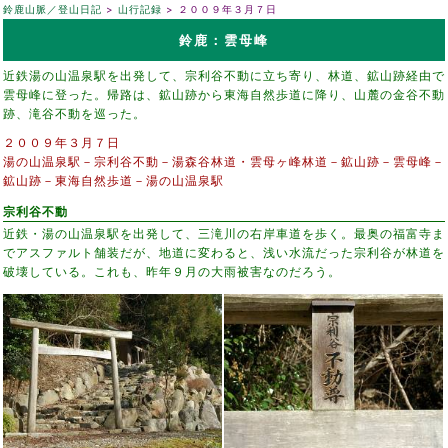
鈴鹿山脈／登山日記
山行記録
２００９年３月７日
鈴鹿：雲母峰
近鉄湯の山温泉駅を出発して、宗利谷不動に立ち寄り、林道、鉱山跡経由で
雲母峰に登った。帰路は、鉱山跡から東海自然歩道に降り、山麓の金谷不動
跡、滝谷不動を巡った。
２００９年３月７日
湯の山温泉駅－宗利谷不動－湯森谷林道・雲母ヶ峰林道－鉱山跡－雲母峰－
鉱山跡－東海自然歩道－湯の山温泉駅
宗利谷不動
近鉄・湯の山温泉駅を出発して、三滝川の右岸車道を歩く。最奥の福富寺ま
でアスファルト舗装だが、地道に変わると、浅い水流だった宗利谷が林道を
破壊している。これも、昨年９月の大雨被害なのだろう。