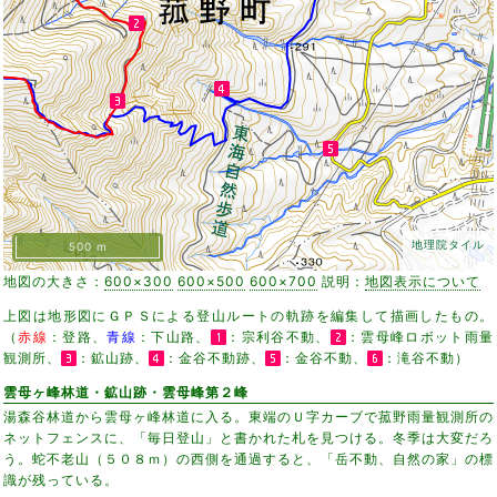
地理院タイル
500 m
地図の大きさ：
600×300
600×500
600×700
説明：
地図表示について
上図は地形図にＧＰＳによる登山ルートの軌跡を編集して描画したもの。
（
赤線
：登路、
青線
：下山路、
：宗利谷不動、
：雲母峰ロボット雨量
観測所、
：鉱山跡、
：金谷不動跡、
：金谷不動、
：滝谷不動）
雲母ヶ峰林道・鉱山跡・雲母峰第２峰
湯森谷林道から雲母ヶ峰林道に入る。東端のＵ字カーブで菰野雨量観測所の
ネットフェンスに、「毎日登山」と書かれた札を見つける。冬季は大変だろ
う。蛇不老山（５０８ｍ）の西側を通過すると、「岳不動、自然の家」の標
識が残っている。