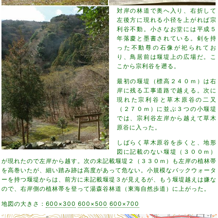
対岸の林道で奥へ入り、右折して
左後方に現れる小径を上がれば宗
利谷不動。小さなお堂には平成５
年落慶と墨書されている。剣を持
った不動尊の石像が祀られてお
り、鳥居前は堰堤上の広場だ。こ
こから宗利谷を遡る。
最初の堰堤（標高２４０ｍ）は右
岸に残る工事道路で越える。次に
現れた宗利谷と草木原谷の二又
（２７０ｍ）に並ぶ３つの小堰堤
では、宗利谷左岸から越えて草木
原谷に入った。
しばらく草木原谷を歩くと、地形
図に記載のない堰堤（３００ｍ）
が現れたので左岸から越す。次の未記載堰堤２（３３０ｍ）も左岸の植林帯
を高巻いたが、細い踏み跡は高度があって危ない。小規模なバックウォータ
ーを持つ堰堤からは、前方に未記載堰堤３が見えるが、もう堰堤越えは嫌な
ので、右岸側の植林帯を登って湯森谷林道（東海自然歩道）に上がった。
地図の大きさ：
600×300
600×500
600×700