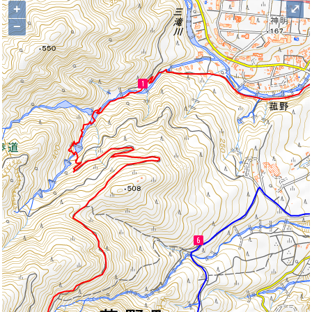
+
⤢
−