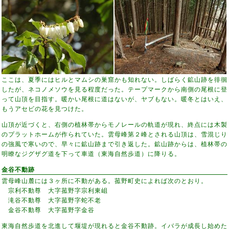
ここは、夏季にはヒルとマムシの巣窟かも知れない。しばらく鉱山跡を徘徊
したが、ネコノメソウを見る程度だった。テープマークから南側の尾根に登
って山頂を目指す。暖かい尾根に道はないが、ヤブもない。暖冬とはいえ、
もうアセビの花を見つけた。
山頂が近づくと、右側の植林帯からモノレールの軌道が現れ、終点には木製
のプラットホームが作られていた。雲母峰第２峰とされる山頂は、雪混じり
の強風で寒いので、早々に鉱山跡まで引き返した。鉱山跡からは、植林帯の
明瞭なジグザグ道を下って車道（東海自然歩道）に降りる。
金谷不動跡
雲母峰山麓には３ヶ所に不動がある。菰野町史によれば次のとおり。
宗利不動尊 大字菰野字宗利東岨
滝谷不動尊 大字菰野字蛇不老
金谷不動尊 大字菰野字金谷
東海自然歩道を北進して堰堤が現れると金谷不動跡。イバラが成長し始めた