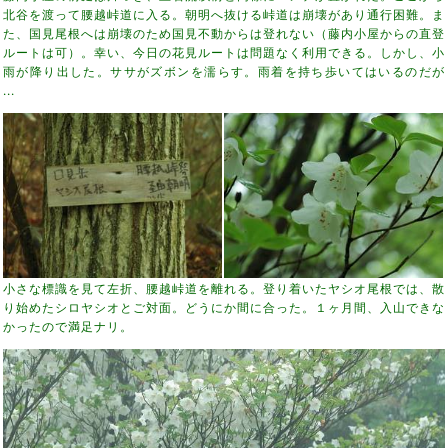
北谷を渡って腰越峠道に入る。朝明へ抜ける峠道は崩壊があり通行困難。ま
た、国見尾根へは崩壊のため国見不動からは登れない（藤内小屋からの直登
ルートは可）。幸い、今日の花見ルートは問題なく利用できる。しかし、小
雨が降り出した。ササがズボンを濡らす。雨着を持ち歩いてはいるのだが
...
小さな標識を見て左折、腰越峠道を離れる。登り着いたヤシオ尾根では、散
り始めたシロヤシオとご対面。どうにか間に合った。１ヶ月間、入山できな
かったので満足ナリ。