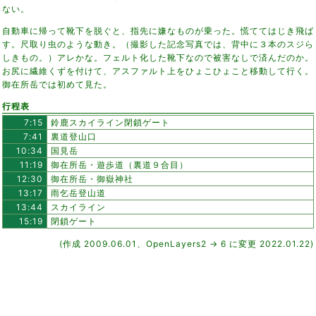
ない。
自動車に帰って靴下を脱ぐと、指先に嫌なものが乗った。慌ててはじき飛ば
す。尺取り虫のような動き。（撮影した記念写真では、背中に３本のスジら
しきもの。）アレかな。フェルト化した靴下なので被害なしで済んだのか。
お尻に繊維くずを付けて、アスファルト上をひょこひょこと移動して行く。
御在所岳では初めて見た。
行程表
7:15
鈴鹿スカイライン閉鎖ゲート
7:41
裏道登山口
10:34
国見岳
11:19
御在所岳・遊歩道（裏道９合目）
12:30
御在所岳・御嶽神社
13:17
雨乞岳登山道
13:44
スカイライン
15:19
閉鎖ゲート
(作成 2009.06.01、OpenLayers2 → 6 に変更 2022.01.22)