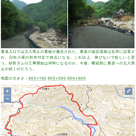
裏道入口では立入禁止の看板が撤去された。裏道の仮設道路は右岸に設置さ
れ、日向小屋の対岸付近で終点になる。これ以上、伸びないで欲しいと思
う。砂防ダムの工事開始は何時になるのか。今後、断続的に裏道への立入禁
止が続くのだろう。
地図の大きさ：
600×150
600×500
600×600
+
⤢
−