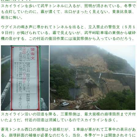
スカイラインを歩いて武平トンネルに入るが、照明が消されている。冬季で
も点灯していたのに。霧が濃くて、出口がまったく見えない。黄泉比良坂、
相当に怖い。
ウグイスの鳴き声に導かれてトンネルを出ると、立入禁止の警告文（５月１
９日付）が掲げられている。霧で見えないが、武平峠駐車場の東側から破砕
機の音がする。この付近の復旧作業には滋賀県側から入っているのだろう。
スカイライン沿いの旧道を降る。三重県側は、最大規模の崩壊箇所まで片付
いたようだ。付近の旧道は消滅しているのでスカイラインを歩く。
蒼滝トンネル西口の崩壊は小規模だが、１車線が塞がれて工事中の表示があ
る。崩壊斜面の補修が必要なのだろう。当分、冬季ゲートは開放されそうに