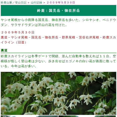
鈴鹿山脈／登山日記
山行記録
２００９年５月３０日
鈴鹿：国見岳・御在所岳
ヤシオ尾根から小雨降る国見岳、御在所岳を歩いた。シロヤシオ、ベニドウ
ダン、サラサドウダンは沢山の花を付けた。
２００９年５月３０日
裏道－ヤシオ尾根－国見岳－御在所岳－郡界尾根－茨谷右岸尾根－鈴鹿スカ
イライン（旧道）
裏道
鈴鹿スカイラインは冬季ゲートで閉鎖、並んだ自動車を数えれば１１台。空
模様が怪しく登山者は少ない。歩き出せばエゴノキの白い花が路面に散って
いる。今年は花が多い。