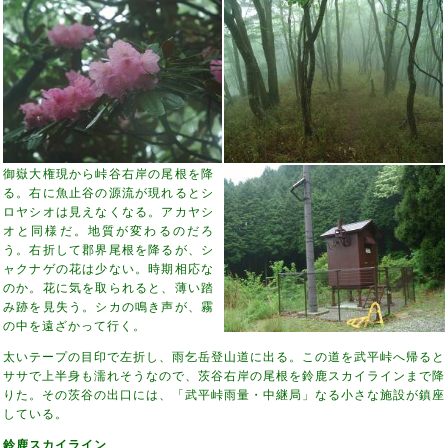
御嶽大権現から峠谷右岸の尾根を降
る。右に魚止谷の源流が現れるとシ
ロヤシオは見えなくなる。アカヤシ
オと同様だ。地質が変わるのだろ
う。右折して郡界尾根を降るが、シ
ャクナゲの花は少ない。時期相応な
のか。花に気を取られると、薄い踏
み跡を見失う。シカの鳴き声が、霧
の中を遠ざかって行く。
太いテープの目印で左折し、雨乞岳登山道に出る。この道を武平峠へ帰ると
ササで上半身も濡れそうなので、茨谷右岸の尾根を鈴鹿スカイラインまで降
りた。その茨谷の出口には、「武平峠雨量・中継局」なる小さな施設が鎮座
している。
鈴鹿スカイライン