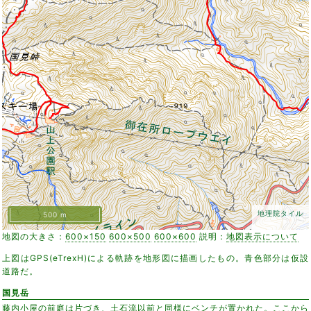
地理院タイル
500 m
地図の大きさ：
600×150
600×500
600×600
説明：
地図表示について
上図はGPS(eTrexH)による軌跡を地形図に描画したもの。青色部分は仮設
道路だ。
国見岳
藤内小屋の前庭は片づき、土石流以前と同様にベンチが置かれた。ここから