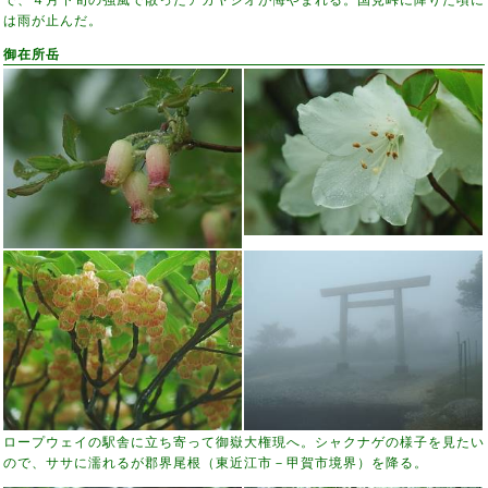
は雨が止んだ。
御在所岳
ロープウェイの駅舎に立ち寄って御嶽大権現へ。シャクナゲの様子を見たい
ので、ササに濡れるが郡界尾根（東近江市－甲賀市境界）を降る。