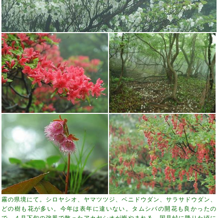
霧の県境にて。シロヤシオ、ヤマツツジ、ベニドウダン、サラサドウダン、
どの樹も花が多い。今年は表年に違いない。タムシバの開花も良かったの
で、４月下旬の強風で散ったアカヤシオが悔やまれる。国見峠に降りた頃に