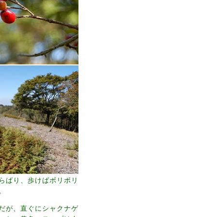
らばり、歩けばボリボリ
。
だが、直ぐにシャクナゲ