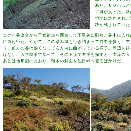
あり、６０ｍほど
マ跡があった。斜
坦地に造作され、
跡が残されていた
コクイ谷出合から千種街道を西進して下重谷に到着、谷中に入れ
に気付いた。やがて、この踏み跡も行き詰まって谷中を歩く。右
り、前方の谷は狭くなって右方向に曲がっている様子。周辺を徘
はなし。カマ跡まで戻って、その下流で右岸を探すと、支流の入
あとは地形図のとおり、雑木の斜面を佐目峠へ登るばかりだ。