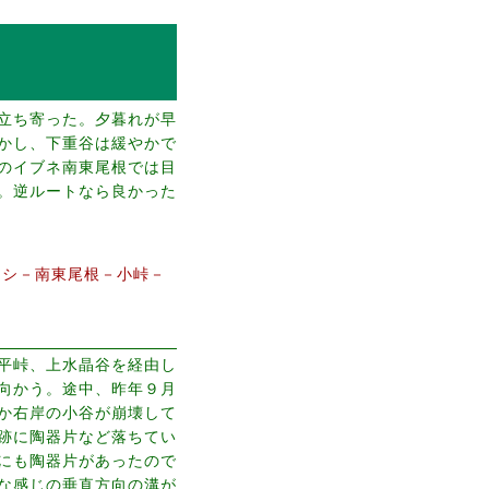
立ち寄った。夕暮れが早
かし、下重谷は緩やかで
のイブネ南東尾根では目
。逆ルートなら良かった
ラシ－南東尾根－小峠－
平峠、上水晶谷を経由し
向かう。途中、昨年９月
か右岸の小谷が崩壊して
跡に陶器片など落ちてい
にも陶器片があったので
な感じの垂直方向の溝が