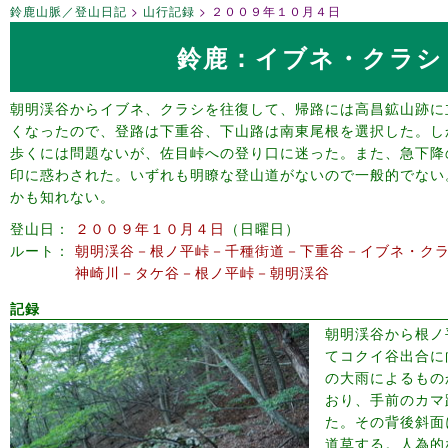
鈴鹿山脈／登山日記
山行記録
２００９年１０月４日
鈴鹿：イブネ・クラシ
朝明渓谷からイブネ、クラシを往復して、帰路には高昌鉱山跡に
くなったので、登路は下重谷、下山路は南東尾根を選択した。し
歩くには問題ないが、佐目峠への登り口に迷った。また、急下降
印に惑わされた。いずれも明瞭な登山道がないので一般的でない
かも知れない。
登山日
２００９年１０月４日
日曜日
ルート
朝明渓谷－根ノ平峠－千種街道－下重谷－イブネ・ク
神崎川－タケ谷－根ノ平峠－朝明渓谷
記録
朝明渓谷から根ノ
てコクイ谷出合に
の大雨によるもの
おり、手前のカマ
た。その背後斜面
道草する。人為的