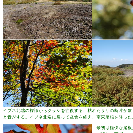
イブネ北端の標識からクラシを往復する。枯れたササの断片が散
と音がする。イブネ北端に戻って昼食を終え、南東尾根を降った
最初は軽快な尾根