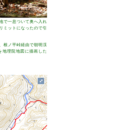
地で一息ついて奥へ入れ
リミットになったので引
、根ノ平峠経由で朝明渓
軌跡を地理院地図に描画した
⤢