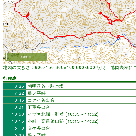
500 m
地図の大きさ：
600×150
600×400
600×600
説明：
地図表示に
行程表
6:25
朝明渓谷・駐車場
7:22
根ノ平峠
8:45
コクイ谷出合
9:31
下重谷出合
10:59
イブネ北端・到着 (10:59 - 11:52)
13:15
小峠・高昌鉱山跡 (13:15 - 14:32)
15:19
タケ谷出合
15:43
根ノ平峠