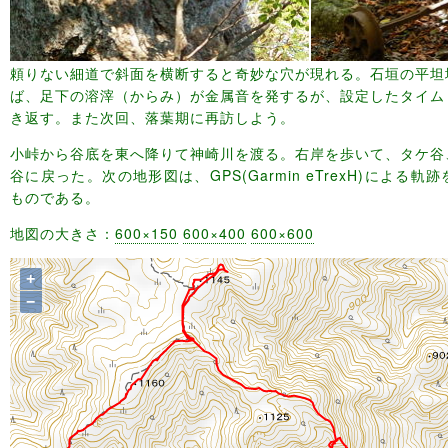
頼りない細道で斜面を横断すると奇妙な穴が現れる。石垣の平坦
ば、足下の溶滓（からみ）が金属音を発するが、設定したタイム
き返す。また次回、落葉期に再訪しよう。
小峠から谷底を東へ降りて神崎川を渡る。右岸を歩いて、タケ谷
谷に戻った。次の地形図は、GPS(Garmin eTrexH)による
ものである。
地図の大きさ：
600×150
600×400
600×600
+
−