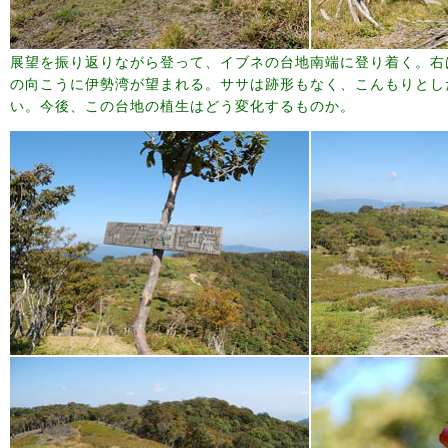
展望を振り返りながら登って、イブネの台地南端に登り着く。右
の向こうに伊勢湾が望まれる。ササは跡形もなく、こんもりとし
い。今後、この台地の植生はどう変化するものか。