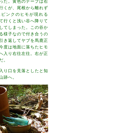
った。黄色のテープは右
行くが、尾根から離れず
にピンクのヒモが現れる
て行くと浅い谷へ降りて
してしまった。この谷か
る様子なので付き合うの
引き返してヤブを馬鹿正
今度は地面に落ちたヒモ
へ入り右往左往。右が正
だ。
入り口を見落としたと知
山跡へ。