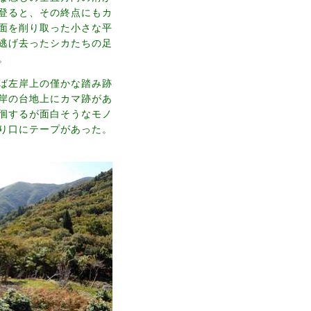
登ると、その終点にもカ
面を削り取った小さな平
逃げ去ったシカたちの足
。
ば左岸上の僅かな踏み跡
岸の台地上にカマ跡があ
徊するが面白そうなモノ
り口にテープがあった。