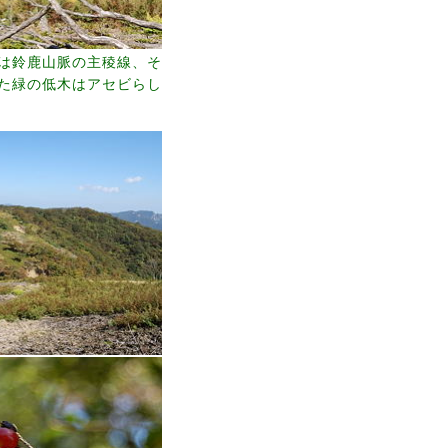
は鈴鹿山脈の主稜線、そ
た緑の低木はアセビらし