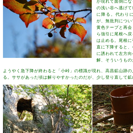
が現れて面倒にな
の浅い谷へ逃げて
に降る。代わり
が、無批判につい
黄色テープと再会
ら強引に尾根へ戻
は止める。尾根に
直に下降すると、
に誘われて左方向
解、そういうもの
ようやく急下降が終わると「小峠」の標識が現れ、高昌鉱山跡の
る。ササがあった頃は解りやすかったのだが、少し登り直して鉱