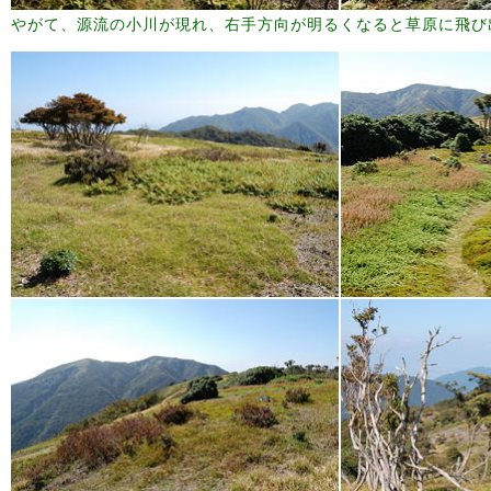
やがて、源流の小川が現れ、右手方向が明るくなると草原に飛び