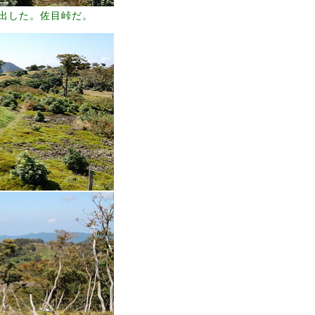
出した。佐目峠だ。