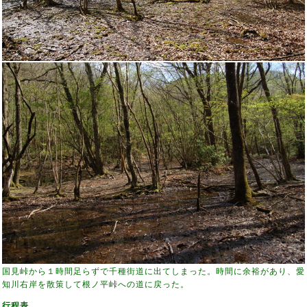
国見峠から１時間足らずで千種街道に出てしまった。時間に余裕があり、愛
知川右岸を散策して根ノ平峠への道に戻った。
行程表