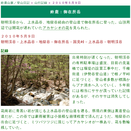
鈴鹿山脈／登山日記
山行記録
２０１０年５月９日
鈴鹿：御在所岳
朝明渓谷から、上水晶谷、地獄谷経由の登山道で御在所岳に登った。山頂周
辺では開花が遅れていた
アカヤシオの花
を見られた。
２０１０年５月９日
朝明渓谷－上水晶谷－地獄谷－御在所岳－国見峠－上水晶谷－朝明渓谷
記録
出発時刻が遅くなった。朝明渓谷
の有料駐車場は盛況、目前の見返
橋では堰堤の設置工事中だ。千種
街道（伊勢谷登山道）で根ノ平峠
に近づくと、登山者多数が標識か
らブナ清水へ入っていく。５年前
には相当にササが茂っていた記憶
があるが、そのササは消失してし
まった。
花崗岩に青黒い岩が混じる上水晶谷の登山道を遡る。県境の東側は裏道登山
道だが、この谷では豪雨被害は小規模な崩壊程度で済んだようだ。地獄谷の
出合に近づくと、ミツバツツジに混じってアカヤシオが一株あり、花を数輪
残していた。