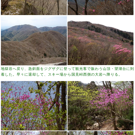
地獄谷へ戻り、急斜面をジグザグに登って観光客で賑わう山頂・望湖台に到
着した。早々に退却して、スキー場から国見峠西側の大岩へ降りる。