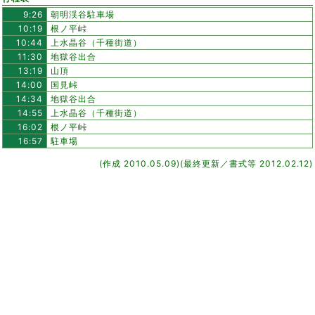
9:26
朝明渓谷駐車場
10:19
根ノ平峠
10:44
上水晶谷（千種街道）
11:30
地獄谷出合
13:19
山頂
14:00
国見峠
14:34
地獄谷出合
14:55
上水晶谷（千種街道）
16:02
根ノ平峠
16:57
駐車場
(作成 2010.05.09)(最終更新／書式等 2012.02.12)