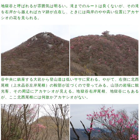
地獄谷と呼ばれるが雰囲気は明るい。滝までのルートは良くないが、その滝
を右岸から越えればカマ跡が点在し、ときには両岸のやや高い位置にアカヤ
シオの花を見られる。
谷中央に鎮座する大岩から登山道は低いササに変わる。やがて、右側に北西
尾根（上水晶谷左岸尾根）の鞍部が近づくので登ってみる。山頂の岩場に観
光客、その周辺にアカヤシオが見える。地獄谷右岸尾根、地獄谷にもある
が、ここ北西尾根には何故かアカヤシオがない。