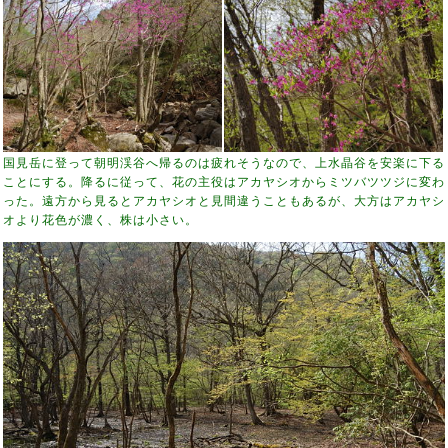
国見岳に登って朝明渓谷へ帰るのは疲れそうなので、上水晶谷を安楽に下る
ことにする。降るに従って、花の主役はアカヤシオからミツバツツジに変わ
った。遠方から見るとアカヤシオと見間違うこともあるが、大方はアカヤシ
オより花色が濃く、株は小さい。