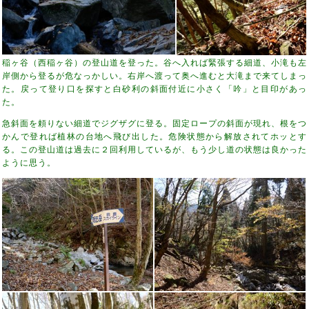
稲ヶ谷（西稲ヶ谷）の登山道を登った。谷へ入れば緊張する細道、小滝も左
岸側から登るが危なっかしい。右岸へ渡って奥へ進むと大滝まで来てしまっ
た。戻って登り口を探すと白砂利の斜面付近に小さく「吟」と目印があっ
た。
急斜面を頼りない細道でジグザグに登る。固定ロープの斜面が現れ、根をつ
かんで登れば植林の台地へ飛び出した。危険状態から解放されてホッとす
る。この登山道は過去に２回利用しているが、もう少し道の状態は良かった
ように思う。