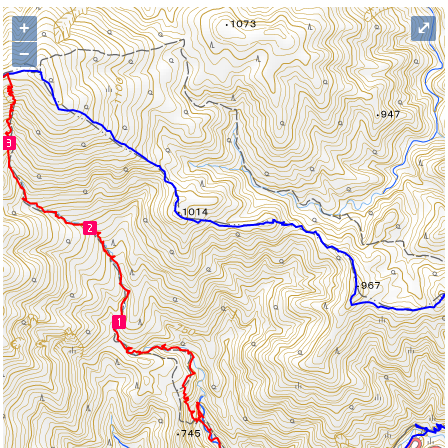
+
⤢
−