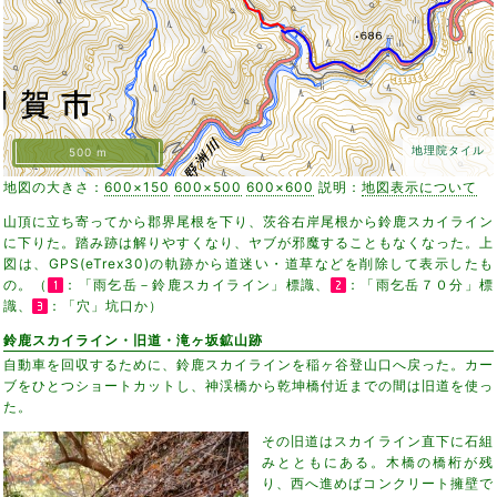
地理院タイル
500 m
地図の大きさ：
600×150
600×500
600×600
説明：
地図表示について
山頂に立ち寄ってから郡界尾根を下り、茨谷右岸尾根から鈴鹿スカイライン
に下りた。踏み跡は解りやすくなり、ヤブが邪魔することもなくなった。上
図は、GPS(eTrex30)の軌跡から道迷い・道草などを削除して表示したも
の。（
：「雨乞岳－鈴鹿スカイライン」標識、
：「雨乞岳７０分」標
識、
：「穴」坑口か）
鈴鹿スカイライン・旧道・滝ヶ坂鉱山跡
自動車を回収するために、鈴鹿スカイラインを稲ヶ谷登山口へ戻った。カー
ブをひとつショートカットし、神渓橋から乾坤橋付近までの間は旧道を使っ
た。
その旧道はスカイライン直下に石組
みとともにある。木橋の橋桁が残
り、西へ進めばコンクリート擁壁で