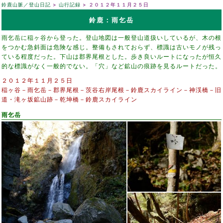
鈴鹿山脈／登山日記
山行記録
２０１２年１１月２５日
鈴鹿：雨乞岳
雨乞岳に稲ヶ谷から登った。登山地図は一般登山道扱いしているが、木の根
をつかむ急斜面は危険な感じ。整備もされておらず、標識は古いモノが残っ
ている程度だった。下山は郡界尾根とした。歩き良いルートになったが恒久
的な標識がなく一般的でない。「穴」など鉱山の痕跡を見るルートだった。
２０１２年１１月２５日
稲ヶ谷－雨乞岳－郡界尾根－茨谷右岸尾根－鈴鹿スカイライン－神渓橋－旧
道・滝ヶ坂鉱山跡－乾坤橋－鈴鹿スカイライン
雨乞岳