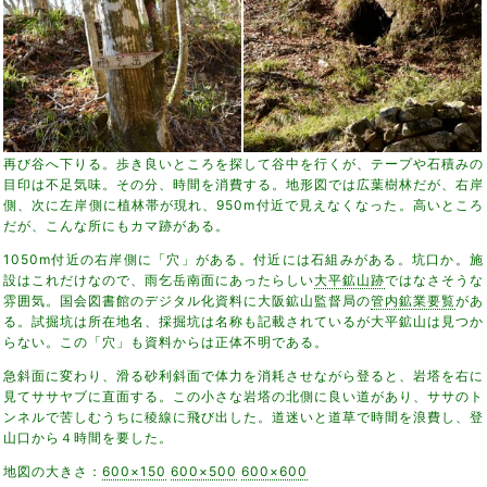
再び谷へ下りる。歩き良いところを探して谷中を行くが、テープや石積みの
目印は不足気味。その分、時間を消費する。地形図では広葉樹林だが、右岸
側、次に左岸側に植林帯が現れ、950m付近で見えなくなった。高いところ
だが、こんな所にもカマ跡がある。
1050m付近の右岸側に「穴」がある。付近には石組みがある。坑口か。施
設はこれだけなので、雨乞岳南面にあったらしい
大平鉱山跡
ではなさそうな
雰囲気。国会図書館のデジタル化資料に大阪鉱山監督局の
管内鉱業要覧
があ
る。試掘坑は所在地名、採掘坑は名称も記載されているが大平鉱山は見つか
らない。この「穴」も資料からは正体不明である。
急斜面に変わり、滑る砂利斜面で体力を消耗させながら登ると、岩塔を右に
見てササヤブに直面する。この小さな岩塔の北側に良い道があり、ササのト
ンネルで苦しむうちに稜線に飛び出した。道迷いと道草で時間を浪費し、登
山口から４時間を要した。
地図の大きさ：
600×150
600×500
600×600