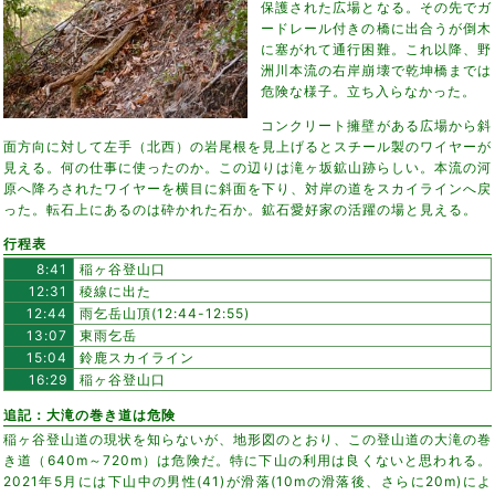
保護された広場となる。その先でガ
ードレール付きの橋に出合うが倒木
に塞がれて通行困難。これ以降、野
洲川本流の右岸崩壊で乾坤橋までは
危険な様子。立ち入らなかった。
コンクリート擁壁がある広場から斜
面方向に対して左手（北西）の岩尾根を見上げるとスチール製のワイヤーが
見える。何の仕事に使ったのか。この辺りは滝ヶ坂鉱山跡らしい。本流の河
原へ降ろされたワイヤーを横目に斜面を下り、対岸の道をスカイラインへ戻
った。転石上にあるのは砕かれた石か。鉱石愛好家の活躍の場と見える。
行程表
8:41
稲ヶ谷登山口
12:31
稜線に出た
12:44
雨乞岳山頂(12:44-12:55)
13:07
東雨乞岳
15:04
鈴鹿スカイライン
16:29
稲ヶ谷登山口
追記：大滝の巻き道は危険
稲ヶ谷登山道の現状を知らないが、地形図のとおり、この登山道の大滝の巻
き道（640m～720m）は危険だ。特に下山の利用は良くないと思われる。
2021年5月には下山中の男性(41)が滑落(10mの滑落後、さらに20m)によ