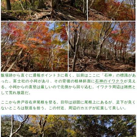
飯場跡から直ぐに通報ポイント３に着く。以前はここに「石神」の標識があ
った。富士社の小祠があり、その背後の植林斜面に
石神のイワクラ
が見え
る。小祠からの直登は厳しいので北側から回り込む。イワクラ周辺は雑然と
して荒れ放題だ。
ここから井戸谷右岸尾根を登る。目印は頑固に尾根上にあるが、足下が良く
ないところは獣道を拾う。この付近、周辺のカエデが紅葉して美しい。