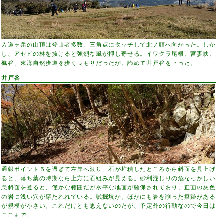
入道ヶ岳の山頂は登山者多数。三角点にタッチして北ノ頭へ向かった。しか
し、アセビの林を抜けると強烈な風が押し寄せる。イワクラ尾根、宮妻峡、
楓谷、東海自然歩道を歩くつもりだったが、諦めて井戸谷を下った。
井戸谷
通報ポイント５を過ぎて左岸へ渡り、石が堆積したところから斜面を見上げ
ると、落ち葉の時期なら上方に石組みが見える。砂利混じりの危なっかしい
急斜面を登ると、僅かな範囲だが水平な地面が確保されており、正面の灰色
の岩に浅い穴が穿たれれている。試掘坑か。ほかにも岩を削った痕跡がある
が規模が小さい。これだけとも思えないのだが、予定外の行動なので今日は
ここまで。