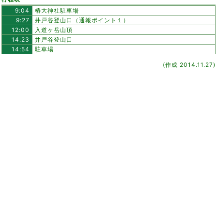
9:04
椿大神社駐車場
9:27
井戸谷登山口（通報ポイント１）
12:00
入道ヶ岳山頂
14:23
井戸谷登山口
14:54
駐車場
(作成 2014.11.27)