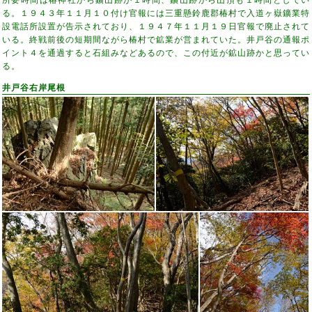
る。１９４３年１１月１０付け官報には三重懸鈴鹿郡椿村で入道ヶ嶽鑛業特
設電話所設置が告示されており、１９４７年１１月１９日官報で廃止されて
いる。終戦前後の短期間ながら椿村で鉱業が営まれていた。井戸谷の通報ポ
イント４を通過すると石組みなどあるので、この付近が鉱山跡かと思ってい
る。
井戸谷右岸尾根