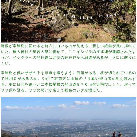
尾根が常緑樹に変わると前方に白いものが見える。新しい紙垂が風に揺れて
いた。椿大神社の奥宮大祭に併せて、ここ
イシグラ
の注連縄が新調されたよ
うだ。イシグラへの登拝道は北側の井戸谷から細道があるが、入口は解りに
くい。
常緑樹と低いササの中を獣道を追うように目印がある。枝が切られているの
で利用者があるのか。やがて右前方に山頂のササ原や登山者が見え隠れす
る。更に目印を追うと二本松尾根の登山道８７０ｍ付近飛び出した。戻って
ササ原を登る。ササの勢いが衰えて褐色のシダが増えた。