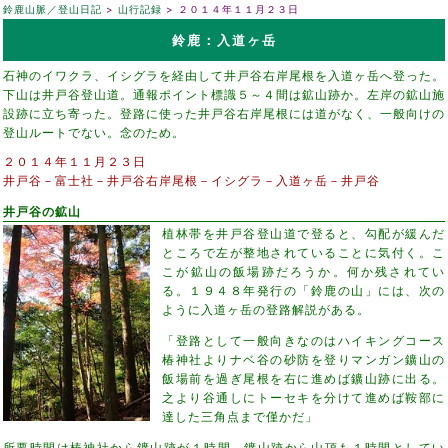
鈴鹿山脈／登山日記
山行記録
２０１４年１１月２３日
鈴鹿：入道ヶ岳
石神のイワクラ、イシグラを経由して井戸谷右岸尾根を入道ヶ岳へ登った。
下山は井戸谷登山道。通報ポイント標識５～４間は鉱山跡か。左岸の鉱山施
設跡に立ち寄った。登路に使った井戸谷右岸尾根には道がなく、一般向けの
登山ルートでない。念のため。
２０１４年１１月２３日
井戸谷－富士社－井戸谷右岸尾根－イシグラ－入道ヶ岳－井戸谷
井戸谷の鉱山
植林帯を井戸谷登山道で登ると、勾配が緩んだ
ところで左が整地されていることに気付く。こ
こが鉱山の飯場跡だろうか。何か残されてい
る。１９４８年発行の「鈴鹿の山」には、次の
ように入道ヶ岳の登路解説がある。
「登路として一般向きなのはハイキングコース
椿神社よりナベ谷の砂防を登りマンガン鑛山の
飯場前を過ぎ尾根を右に進めば鑛山跡に出る。
之より谷通しにトーセキを分けて進めば鞍部に
達した三角点まで僅かだ」
所要時間は椿神社から鑛山跡が１時間、鑛山跡から山頂も１時間としてい