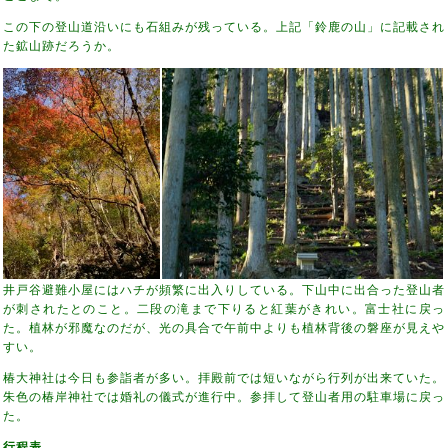
この下の登山道沿いにも石組みが残っている。上記「鈴鹿の山」に記載され
た鉱山跡だろうか。
井戸谷避難小屋にはハチが頻繁に出入りしている。下山中に出合った登山者
が刺されたとのこと。二段の滝まで下りると紅葉がきれい。富士社に戻っ
た。植林が邪魔なのだが、光の具合で午前中よりも植林背後の磐座が見えや
すい。
椿大神社は今日も参詣者が多い。拝殿前では短いながら行列が出来ていた。
朱色の椿岸神社では婚礼の儀式が進行中。参拝して登山者用の駐車場に戻っ
た。
行程表