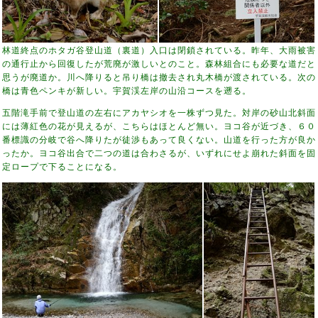
林道終点のホタガ谷登山道（裏道）入口は閉鎖されている。昨年、大雨被害
の通行止から回復したが荒廃が激しいとのこと。森林組合にも必要な道だと
思うが廃道か。川へ降りると吊り橋は撤去され丸木橋が渡されている。次の
橋は青色ペンキが新しい。宇賀渓左岸の山沿コースを遡る。
五階滝手前で登山道の左右にアカヤシオを一株ずつ見た。対岸の砂山北斜面
には薄紅色の花が見えるが、こちらはほとんど無い。ヨコ谷が近づき、６０
番標識の分岐で谷へ降りたが徒渉もあって良くない。山道を行った方が良か
ったか。ヨコ谷出合で二つの道は合わさるが、いずれにせよ崩れた斜面を固
定ロープで下ることになる。