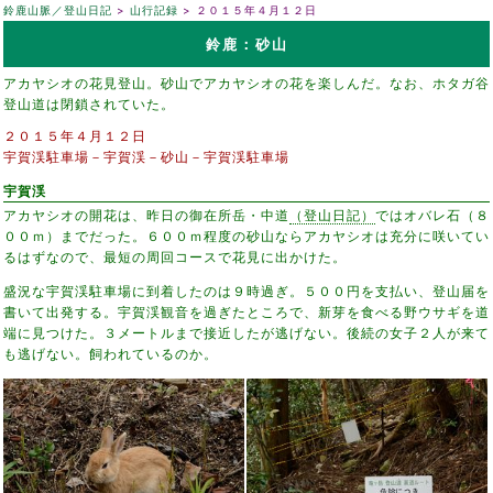
鈴鹿山脈／登山日記
山行記録
２０１５年４月１２日
鈴鹿：砂山
アカヤシオの花見登山。砂山でアカヤシオの花を楽しんだ。なお、ホタガ谷
登山道は閉鎖されていた。
２０１５年４月１２日
宇賀渓駐車場－宇賀渓－砂山－宇賀渓駐車場
宇賀渓
アカヤシオの開花は、昨日の御在所岳・中道
（登山日記）
ではオバレ石（８
００ｍ）までだった。６００ｍ程度の砂山ならアカヤシオは充分に咲いてい
るはずなので、最短の周回コースで花見に出かけた。
盛況な宇賀渓駐車場に到着したのは９時過ぎ。５００円を支払い、登山届を
書いて出発する。宇賀渓観音を過ぎたところで、新芽を食べる野ウサギを道
端に見つけた。３メートルまで接近したが逃げない。後続の女子２人が来て
も逃げない。飼われているのか。