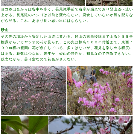
ヨコ谷出合からは谷中を歩く。長尾滝手前で右岸が崩れており登山道へ這い
上がる。長尾滝のハシゴは以前と変わらない。腐食していないか気を配りな
がら登る。これ、あまり良い思い出にはならない。
砂山
その先の堰堤から安定した山道に変わる。砂山の東西稜線まで上ると８８番
標識からアカヤシオの花が見られ、この先は標高５００ｍ付近まで、東西７
００ｍ程の範囲に花が点在している。多くはないが、花見を楽しめる程度に
はある。花数は少なめ。裏年か、砂山の特性か、初見なので判断できない。
残念ながら、曇り空なので花色がさえない。