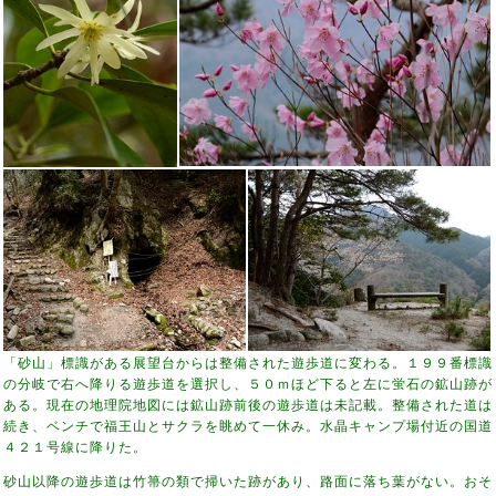
「砂山」標識がある展望台からは整備された遊歩道に変わる。１９９番標識
の分岐で右へ降りる遊歩道を選択し、５０ｍほど下ると左に蛍石の鉱山跡が
ある。現在の地理院地図には鉱山跡前後の遊歩道は未記載。整備された道は
続き、ベンチで福王山とサクラを眺めて一休み。水晶キャンプ場付近の国道
４２１号線に降りた。
砂山以降の遊歩道は竹箒の類で掃いた跡があり、路面に落ち葉がない。おそ