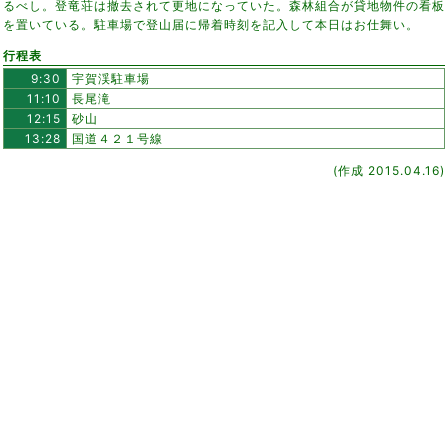
るべし。登竜荘は撤去されて更地になっていた。森林組合が貸地物件の看板
を置いている。駐車場で登山届に帰着時刻を記入して本日はお仕舞い。
行程表
9:30
宇賀渓駐車場
11:10
長尾滝
12:15
砂山
13:28
国道４２１号線
(作成 2015.04.16)