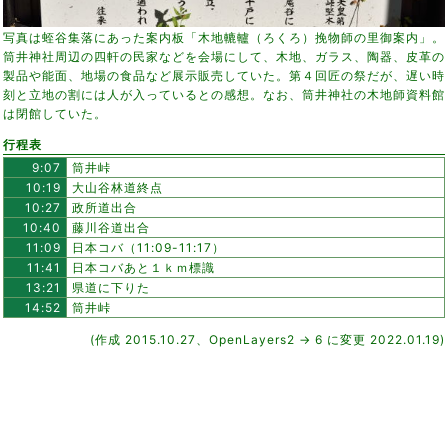
写真は蛭谷集落にあった案内板「木地轆轤（ろくろ）挽物師の里御案内」。
筒井神社周辺の四軒の民家などを会場にして、木地、ガラス、陶器、皮革の
製品や能面、地場の食品など展示販売していた。第４回匠の祭だが、遅い時
刻と立地の割には人が入っているとの感想。なお、筒井神社の木地師資料館
は閉館していた。
行程表
9:07
筒井峠
10:19
大山谷林道終点
10:27
政所道出合
10:40
藤川谷道出合
11:09
日本コバ（11:09-11:17）
11:41
日本コバあと１ｋｍ標識
13:21
県道に下りた
14:52
筒井峠
(作成 2015.10.27、OpenLayers2 → 6 に変更 2022.01.19)