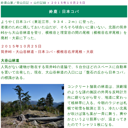
鈴鹿山脈／登山日記
山行記録
２０１５年１０月２５日
鈴鹿：日本コバ
ようやく日本コバ（東近江市、９３４．２ｍ）に登った。
老後のために残しておいた山だが、そろそろ頃合いに違いない。北面の筒井
峠から大山谷林道を登り、横根谷と埋室谷の間の尾根（横根谷右岸尾根）を
廃村・大萩に下った。
２０１５年１０月２５日
筒井峠－大山谷林道－日本コバ－横根谷右岸尾根－大萩
大谷山林道
人気がない建物が散在する筒井峠の道脇で、５台分ほどのスペースに自動車
を置いて出発した。現在、大山谷林道の入口には「盤石の丘から日本コバ」
の標識がある。
コンクリート舗装の林道は、演劇場
のような謎の施設の外周を反時計方
向に廻りながら登り、地道に変わっ
て植林帯に入る。今朝のラジオは札
幌で初雪を観測と言う。冷たい北風
が吹けば落ち葉が一斉に舞う。爽や
かというより肌寒いが、温まってき
たのでＴシャツ１枚になる。