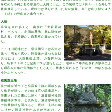
を収めた小祠がある県道の三叉路に出た。この尾根では２回ルートを外して
軌道修正している。現状では登りに使った方が無難。今日は山頂部で４人
（３組）の登山者と出合った。
大萩
県道を東に歩くと、南側に「大萩茗荷
村」とあって、北側は墓地、奥に建物が
見える。学校跡か。自動車が置かれてい
た。
ここは山間地だが、県道周辺には石垣が
残って明るく広い。観音像が建つ大弁財
天社には「大萩集落之跡」の石碑があ
り、昭和３９年には定期バスが運行したが、昭和４７年の山崩れの惨禍によ
り昭和５０年に集団移住したとある。民家が現れると「萩の宮」の額がある
小社などあった。
惟喬親王陵
筒井峠が近づくと惟喬親王陵の看板があ
り鳥居が建つ。その前は広い駐車場だ。
墨書された定書には薄く「滋賀県神社筒
井祖神講本部」と読める。
滋賀県神社庁
で筒井神社を調べる
と、摂社・末社の項
に社外の筒井神社があるが当地のこと