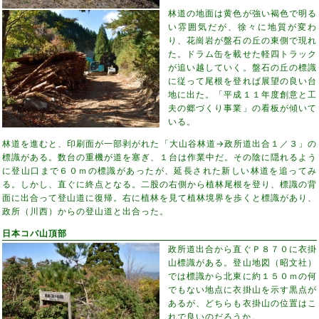
林道の地面は黄色が強い褐色で明る
い雰囲気だが、徐々に地質が変わ
り、花崗岩が盤石の丘の東側で現れ
た。ドラム缶を載せた軽四トラック
が追い越していく。盤石の丘の標識
に従って尾根を登れば展望の良い台
地に出た。「平成１１年度創意と工
夫の郷づくり事業」の看板が傾いて
いる。
林道を進むと、印刷面が一部剥がれた「大山谷林道→政所道出合１／３」の
標識がある。数台の重機が道を塞ぎ、１台は作業中だ。その陰に隠れるよう
に登山口まで６０ｍの標識があったが、延長された新しい林道を追ってみ
る。しかし、直ぐに終点となる。二股の右側から植林尾根を登り、標識の背
面に出合って登山道に復帰。右に植林を見て植林境界を歩くと標識があり、
政所（川西）からの登山道と出合った。
日本コバ山頂部
政所道出合から直ぐＰ８７０に衣掛
山標識がある。登山地図（昭文社）
では標識から北東に約１５０ｍの何
でもない地点に衣掛山を示す黒点が
あるが、どちらも衣掛山の位置はこ
れで良いのだろうか。