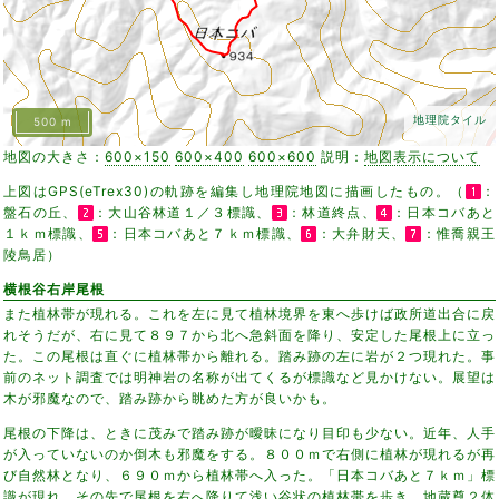
地理院タイル
500 m
地図の大きさ：
600×150
600×400
600×600
説明：
地図表示について
上図はGPS(eTrex30)の軌跡を編集し地理院地図に描画したもの。（
：
盤石の丘、
：大山谷林道１／３標識、
：林道終点、
：日本コバあと
１ｋｍ標識、
：日本コバあと７ｋｍ標識、
：大弁財天、
：惟喬親王
陵鳥居）
横根谷右岸尾根
また植林帯が現れる。これを左に見て植林境界を東へ歩けば政所道出合に戻
れそうだが、右に見て８９７から北へ急斜面を降り、安定した尾根上に立っ
た。この尾根は直ぐに植林帯から離れる。踏み跡の左に岩が２つ現れた。事
前のネット調査では明神岩の名称が出てくるが標識など見かけない。展望は
木が邪魔なので、踏み跡から眺めた方が良いかも。
尾根の下降は、ときに茂みで踏み跡が曖昧になり目印も少ない。近年、人手
が入っていないのか倒木も邪魔をする。８００ｍで右側に植林が現れるが再
び自然林となり、６９０ｍから植林帯へ入った。「日本コバあと７ｋｍ」標
識が現れ、その先で尾根を右へ降りて浅い谷状の植林帯を歩き、地蔵尊２体