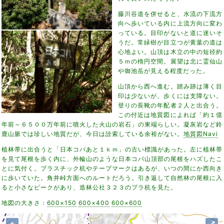
藤川谷道を併せると、水流の下流方
向へ歩いている内に上流方向に変わ
っている。目印がないと道に迷いそ
うだ。常緑樹が目立つが黄葉の道は
心地よい。山頂は木立の中の短径約
５ｍの楕円空間。展望は北に霊仙山
や御池岳が見える程度だった。
山頂から西へ進む。踏み跡は薄く目
印は少ないが、歩くには支障ない。
登りの長靴の年配者２人と出合う。
この付近は地質図によれば「約１億
年前～６５００万年前に噴火した火山の岩石」の東端らしい。凝灰岩など鈴
鹿山脈では珍しい地質だが、今日は詮索している余裕がない。
地質図Navi
植林帯に出合うと「日本コバあと１ｋｍ」の古い標識があった。左に植林帯
を見て尾根を歩く内に、外輪山のような日本コバ山頂部の尾根をハズしたこ
とに気付く。プラスチック杭やテープマークはあるが、いつの間にか西向き
に歩いていた。角井峠方面へのルートだろう。引き返して自然林の尾根に入
ると小さなピークがあり、造林公社３２３のプラ杭を見た。
地図の大きさ：
600×150
600×400
600×600
+
⤢