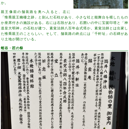
か。
親王像前の舗装路を奥へ入ると、左に
「惟喬親王幽棲之跡」と刻んだ石柱があり、小さな社と能舞台を模したもの
か座席付きの施設がある。右には石段があり、石囲いの中に宝篋印塔と「神
道皇大明神」の石柱が建つ。素覚法師八百年会式塔か。素覚法師とは出家し
た惟喬親王のことらしい。そして、舗装路の終点には「千軒址」の石碑があ
り土地が開けている。
蛭谷・匠の祭