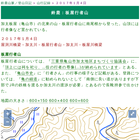
鈴鹿山脈／登山日記
山行記録
２０１７年１月４日
鈴鹿：板屋行者山
加太板屋（亀山市）の北東の山・板屋行者山に南尾根から登った。山頂には
行者像など置かれている。
２０１７年１月４日
屋渕川橋梁－加太川－板屋行者山－加太川－板屋川橋梁
板屋行者山
板屋行者山については、『
三重県亀山市加太地区まちづくり協議会
』に、
「
頂上には祠を祀り、…役の行者の尊像(…)が納められています
」とある。
また、『
亀山市史
』に「行者さん」の行事の様子など記載がある。登路につ
いては、『
亀の細道
』に勧められないとして「南側に良い道がありますが下
部でJRの鉄橋を渡るか加太川の渡渉が必要」とあるので長靴持参で出かけ
た。
地図の大きさ：
600×150
600×400
600×600
+
⤢
−