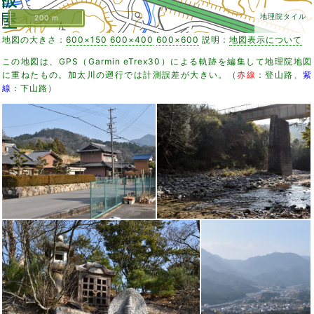
地理院タイル
200 m
地図の大きさ：
600×150
600×400
600×600
説明：
地図表示について
この地図は、GPS（Garmin eTrex30）による軌跡を編集して地理院地図
に重ねたもの。加太川の遡行では計測誤差が大きい。（
赤線
：登山路、
紫
線
：下山路）