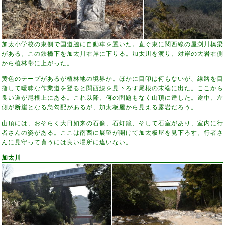
加太小学校の東側で国道脇に自動車を置いた。直ぐ東に関西線の屋渕川橋梁
がある。この鉄橋下を加太川右岸に下りる。加太川を渡り、対岸の大岩右側
から植林帯に上がった。
黄色のテープがあるが植林地の境界か。ほかに目印は何もないが、線路を目
指して曖昧な作業道を登ると関西線を見下ろす尾根の末端に出た。ここから
良い道が尾根上にある。これ以降、何の問題もなく山頂に達した。途中、左
側が断崖となる急勾配があるが、加太板屋から見える露岩だろう。
山頂には、おそらく大日如来の石像、石灯籠、そして石室があり、室内に行
者さんの姿がある。ここは南西に展望が開けて加太板屋を見下ろす。行者さ
んに見守って貰うには良い場所に違いない。
加太川