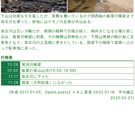
下山は往路を引き返したが、長靴を履いているので関西線の板屋川橋梁まで
加太川を遡った。砂地にはケモノの足跡が沢山ある。
加太川は広い川幅だが、南側の植林で日陰が続く。南向きになると陽が差し
込み、板屋川橋梁に到着。その橋脚は四角柱だが、下部は将棋の駒の如く五
角形となり、加太川の上流側に突きだしている。国道下の階段で道路へ上が
って駐車地に戻った。
行程表
10:28
屋渕川橋梁
10:50
板屋行者山山頂(10:50-10:58)
11:17
加太川に下りた
11:28
国道（大和街道）に上がった
(作成 2017.01.05、OpenLayers2 → 6 に変更 2022.01.18、字句修正
2025.02.27)