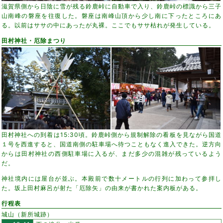
滋賀県側から日陰に雪が残る鈴鹿峠に自動車で入り、鈴鹿峠の標識から三子
山南峰の磐座を往復した。磐座は南峰山頂から少し南に下ったところにあ
る。以前はササの中にあったが丸裸。ここでもササ枯れが発生している。
田村神社・厄除まつり
田村神社への到着は15:30頃。鈴鹿峠側から規制解除の看板を見ながら国道
１号を西進すると、国道南側の駐車場へ待つこともなく進入できた。逆方向
からは田村神社の西側駐車場に入るが、まだ多少の混雑が残っているよう
だ。
神社境内には屋台が並ぶ。本殿前で数十メートルの行列に加わって参拝し
た。坂上田村麻呂が射た「厄除矢」の由来が書かれた案内板がある。
行程表
城山（新所城跡）