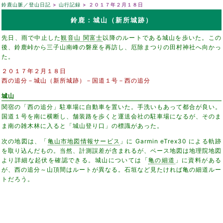
鈴鹿山脈／登山日記
山行記録
２０１７年２月１８日
鈴鹿：城山（新所城跡）
先日、雨で中止した
観音山 関富士
以降のルートである城山を歩いた。この
後、鈴鹿峠から三子山南峰の磐座を再訪し、厄除まつりの田村神社へ向かっ
た。
２０１７年２月１８日
西の追分－城山（新所城跡）－国道１号－西の追分
城山
関宿の「西の追分」駐車場に自動車を置いた。手洗いもあって都合が良い。
国道１号を南に横断し、舗装路を歩くと運送会社の駐車場になるが、そのま
ま南の雑木林に入ると「城山登り口」の標識があった。
次の地図は、「
亀山市地図情報サービス
」に Garmin eTrex30 による軌跡
を取り込んだもの。当然、計測誤差が含まれるが、ベース地図は地理院地図
より詳細な起伏を確認できる。城山については「
亀の細道
」に資料がある
が、西の追分～山頂間はルートが異なる。石垣など見たければ亀の細道ルー
トだろう。