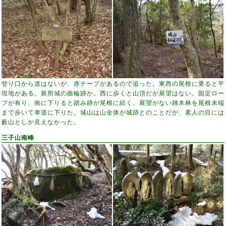
登り口から道はないが、赤テープがあるので追った。東西の尾根に乗ると平
坦地がある。新所城の曲輪跡か。西に歩くと山頂だが展望はない。固定ロー
プが有り、南に下りると踏み跡が尾根に続く。展望がない雑木林を尾根末端
まで歩いて車道に下りた。城山は山全体が城跡とのことだが、素人の目には
藪山としか見えなかった。
三子山南峰