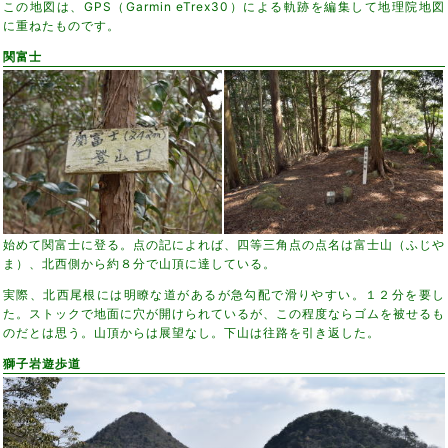
この地図は、GPS（Garmin eTrex30）による軌跡を編集して地理院地図
に重ねたものです。
関富士
始めて関富士に登る。点の記によれば、四等三角点の点名は富士山（ふじや
ま）、北西側から約８分で山頂に達している。
実際、北西尾根には明瞭な道があるが急勾配で滑りやすい。１２分を要し
た。ストックで地面に穴が開けられているが、この程度ならゴムを被せるも
のだとは思う。山頂からは展望なし。下山は往路を引き返した。
獅子岩遊歩道