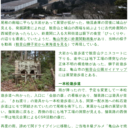
尾根の南端に平らな大岩があって展望が拡がった。物流倉庫の背後に城山が
見える。発掘調査によれば、観音山と城山の西端を結ぶように古代鈴鹿関の
西城壁があったらしい。鈴鹿関に入る大和街道は眼下の食堂「びっくりや」
の辺りを通過していたようだ。
亀山市史
に
鈴鹿関動画集
があり、当時の様子
を動画（
観音山獅子岩から東海道を見る
）で再現している。
大岩から遊歩道で観音山テニスコートに
下りる。途中には地下工場の煙突なのか
正体不明の構造物があった。獅子岩遊歩
道は、亀山市の
観音山公園ガイドマップ
には展望遊歩道とある。
一本松遊歩道
雨が降ったので、予定を変更して一本松
遊歩道へ向かった。入口に「会故の森」の看板があり、舗装路には遊具が並
ぶ。「きね渡り」の遊具から一本松遊歩道に入る。関第一配水池への転石遊
歩道はヒモで閉鎖されていたので尾根を南下した。東屋からは南の展望が良
い。舗装路に戻ると、西側の谷にも地下工場の洞窟が見える。舗装路の西側
一帯は地元企業によるCSR活動の森だ。
再度の雨。諦めて関ドライブインに移動し、ご当地Ｂ級グルメ「亀山みそ焼