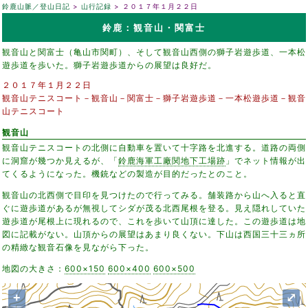
鈴鹿山脈／登山日記
山行記録
２０１７年１月２２日
鈴鹿：観音山・関富士
観音山と関富士（亀山市関町）、そして観音山西側の獅子岩遊歩道、一本松
遊歩道を歩いた。獅子岩遊歩道からの展望は良好だ。
２０１７年１月２２日
観音山テニスコート－観音山－関富士－獅子岩遊歩道－一本松遊歩道－観音
山テニスコート
観音山
観音山テニスコートの北側に自動車を置いて十字路を北進する。道路の両側
に洞窟が幾つか見えるが、「
鈴鹿海軍工廠関地下工場跡
」でネット情報が出
てくるようになった。機銃などの製造が目的だったとのこと。
観音山の北西側で目印を見つけたので行ってみる。舗装路から山へ入ると直
ぐに遊歩道があるが無視してシダが茂る北西尾根を登る。見え隠れしていた
遊歩道が尾根上に現れるので、これを歩いて山頂に達した。この遊歩道は地
図に記載がない。山頂からの展望はあまり良くない。下山は西国三十三ヵ所
の精緻な観音石像を見ながら下った。
地図の大きさ：
600×150
600×400
600×500
+
⤢