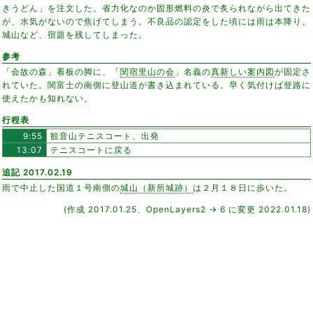
きうどん」を注文した。省力化なのか固形燃料の炎で炙られながら出てきた
が、水気がないので焦げてしまう。不良品の認定をした頃には雨は本降り。
城山など、宿題を残してしまった。
参考
「会故の森」看板の脚に、「
関宿里山の会
」名義の
真新しい案内図
が固定さ
れていた。関富士の南側に登山道が書き込まれている。早く気付けば登路に
使えたかも知れない。
行程表
9:55
観音山テニスコート、出発
13:07
テニスコートに戻る
追記 2017.02.19
雨で中止した国道１号南側の
城山（新所城跡）
は２月１８日に歩いた。
(作成 2017.01.25、OpenLayers2 → 6 に変更 2022.01.18)