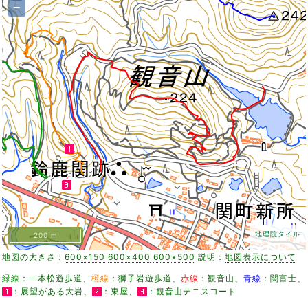
−
地理院タイル
200 m
地図の大きさ：
600×150
600×400
600×500
説明：
地図表示について
緑線
：一本松遊歩道、
橙線
：獅子岩遊歩道、
赤線
：観音山、
青線
：関富士、
：展望がある大岩、
：東屋、
：観音山テニスコート