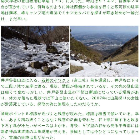
椿大神社の登山者用駐車場（Ｐ３）に入った。時刻は９：４２、自動車２４
台が置かれている。何時ものように神社西側から林道を行くと広河原の駐車
地は満杯。椿キャンプ場の道脇でミヤマカタバミを探すが咲き始めが一輪だ
け、まだ早い。
井戸谷登山道に入る。
石神のイワクラ
（富士社）前を通過し、井戸谷に下り
て二段ノ滝で左岸に渡る。現状、階段が整備されているが、その先の登山道
は細くて危なっかしい。井戸谷登山道の下部は断崖になっている場所があ
り、体力が落ちた現状では下山に使いたくない。2007年に山菜採りの女性
が滑落死している。採取の為に無理をしたのだろうか。
通報ポイント５標識が近づくと残雪が現れた。標識は積雪で傾いている。幸
い、あまり踏み抜くこともなく残雪の斜面を登れた。谷上部に達すると吹き
下ろす風が冷たいがペースは上がる。背後、Ｖ字型の谷から見る平野部には
新名神高速道路の工事現場が見える。景観としては今ひとつになってしまっ
た。雪崩の痕跡は見なかった。