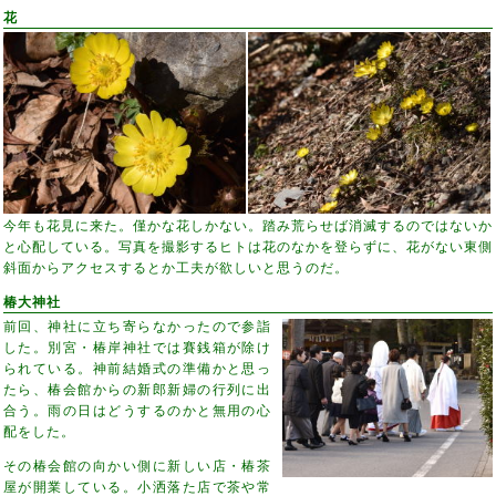
花
今年も花見に来た。僅かな花しかない。踏み荒らせば消滅するのではないか
と心配している。写真を撮影するヒトは花のなかを登らずに、花がない東側
斜面からアクセスするとか工夫が欲しいと思うのだ。
椿大神社
前回、神社に立ち寄らなかったので参詣
した。別宮・椿岸神社では賽銭箱が除け
られている。神前結婚式の準備かと思っ
たら、椿会館からの新郎新婦の行列に出
合う。雨の日はどうするのかと無用の心
配をした。
その椿会館の向かい側に新しい店・椿茶
屋が開業している。小洒落た店で茶や常