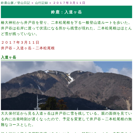
鈴鹿山脈／登山日記
山行記録
２０１７年３月１１日
鈴鹿：入道ヶ岳
椿大神社から井戸谷を登り、二本松尾根を下る一般登山道ルートを歩いた。
井戸谷は右岸に渡って伏流になる所から残雪が現れた。二本松尾根はほとん
ど雪が残っていない。
２０１７年３月１１日
井戸谷－入道ヶ岳－二本松尾根
入道ヶ岳
大久保付近から見る入道ヶ岳は井戸谷に雪を残している。親の面倒を見てい
る内に出発時刻が遅くなったので、予定を変更して井戸谷～二本松尾根の無
難なコースとした。