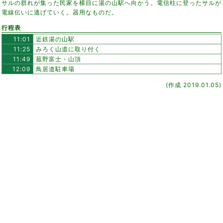
サルの群れが集った民家を横目に湯の山駅へ向かう。電信柱に登ったサルが
電線伝いに逃げていく。器用なものだ。
行程表
11:01
近鉄湯の山駅
11:25
みろく山道に取り付く
11:49
菰野富士・山頂
12:09
鳥居道駐車場
(作成 2019.01.05)