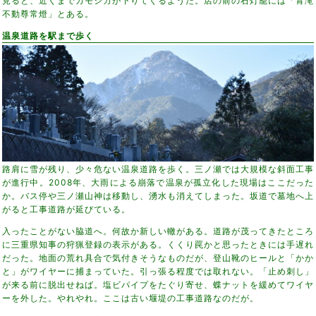
見ると、近くまでカモシカが下りてくるようだ。店の前の石灯籠には「青滝
不動尊常燈」とある。
温泉道路を駅まで歩く
路肩に雪が残り、少々危ない温泉道路を歩く。三ノ瀬では大規模な斜面工事
が進行中。2008年、大雨による崩落で温泉が孤立化した現場はここだった
か。バス停や三ノ瀬山神は移動し、湧水も消えてしまった。坂道で墓地へ上
がると工事道路が延びている。
入ったことがない脇道へ。何故か新しい轍がある。道路が茂ってきたところ
に三重県知事の狩猟登録の表示がある。くくり罠かと思ったときには手遅れ
だった。地面の荒れ具合で気付きそうなものだが、登山靴のヒールと「かか
と」がワイヤーに捕まっていた。引っ張る程度では取れない。「止め刺し」
が来る前に脱出せねば。塩ビパイプをたぐり寄せ、蝶ナットを緩めてワイヤ
ーを外した。やれやれ。ここは古い堰堤の工事道路なのだが。