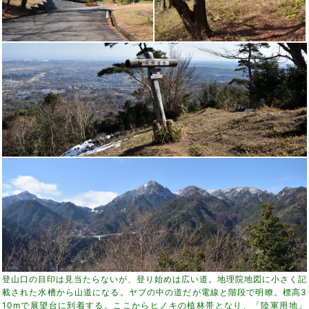
登山口の目印は見当たらないが、登り始めは広い道。地理院地図に小さく記
載された水槽から山道になる。ヤブの中の道だが電線と階段で明瞭。標高3
10mで展望台に到着する。ここからヒノキの植林帯となり、「陸軍用地」