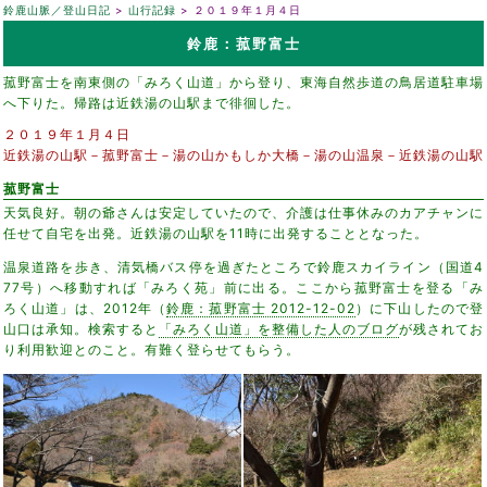
鈴鹿山脈／登山日記
山行記録
２０１９年１月４日
鈴鹿：菰野富士
菰野富士を南東側の「みろく山道」から登り、東海自然歩道の鳥居道駐車場
へ下りた。帰路は近鉄湯の山駅まで徘徊した。
２０１９年１月４日
近鉄湯の山駅－菰野富士－湯の山かもしか大橋－湯の山温泉－近鉄湯の山駅
菰野富士
天気良好。朝の爺さんは安定していたので、介護は仕事休みのカアチャンに
任せて自宅を出発。近鉄湯の山駅を11時に出発することとなった。
温泉道路を歩き、清気橋バス停を過ぎたところで鈴鹿スカイライン（国道4
77号）へ移動すれば「みろく苑」前に出る。ここから菰野富士を登る「み
ろく山道」は、2012年（
鈴鹿：菰野富士 2012-12-02
）に下山したので登
山口は承知。検索すると
「みろく山道」を整備した人のブログ
が残されてお
り利用歓迎とのこと。有難く登らせてもらう。