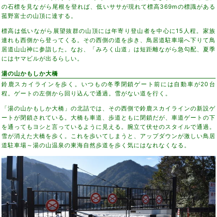
の石標を見ながら尾根を登れば、低いササが現れて標高369mの標識がある
菰野富士の山頂に達する。
標高は低いながら展望抜群の山頂には年寄り登山者を中心に15人程。家族
連れも西側から登ってくる。その西側の道を歩き、鳥居道駐車場へ下りて鳥
居道山山神に参詣した。なお、「みろく山道」は短距離ながら急勾配、夏季
にはヤマビルが出るらしい。
湯の山かもしか大橋
鈴鹿スカイラインを歩く。いつもの冬季閉鎖ゲート前には自動車が20台
程。ゲートの左側から回り込んで通過。雪がない道を行く。
「湯の山かもしか大橋」の北詰では、その西側で鈴鹿スカイラインの新設ゲ
ートが閉鎖されている。大橋も車道、歩道ともに閉鎖だが、車道ゲートの下
を通ってもヨシと言っているように見える。腕立て伏せのスタイルで通過。
雪が消えた大橋を歩く。これを歩いてしまうと、アップダウンが激しい鳥居
道駐車場～湯の山温泉の東海自然歩道を歩く気にはなれなくなる。