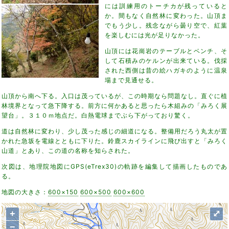
には訓練用のトーチカが残っていると
か。間もなく自然林に変わった。山頂ま
でもう少し。残念ながら曇り空で、紅葉
を楽しむには光が足りなかった。
山頂には花崗岩のテーブルとベンチ、そ
して石積みのケルンが出来ている。伐採
された西側は昔の絵ハガキのように温泉
場まで見通せる。
山頂から南へ下る。入口は茂っているが、この時期なら問題なし。直ぐに植
林境界となって急下降する。前方に何かあると思ったら木組みの「みろく展
望台」。３１０ｍ地点だ。白熱電球までぶら下がっており驚く。
道は自然林に変わり、少し茂った感じの細道になる。整備用だろう丸太が置
かれた急坂を電線とともに下りた。鈴鹿スカイラインに飛び出すと「みろく
山道」とあり、この道の名称を知らされた。
次図は、地理院地図にGPS(eTrex30)の軌跡を編集して描画したものであ
る。
地図の大きさ：
600×150
600×500
600×600
+
⤢
−