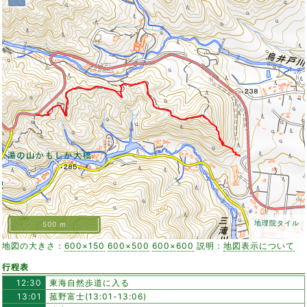
地理院タイル
500 m
地図の大きさ：
600×150
600×500
600×600
説明：
地図表示について
行程表
12:30
東海自然歩道に入る
13:01
菰野富士(13:01-13:06)