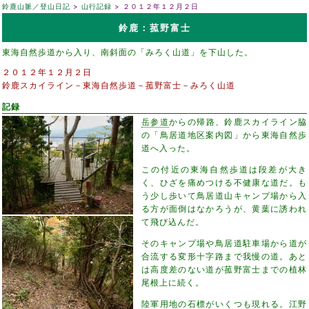
鈴鹿山脈／登山日記
山行記録
２０１２年１２月２日
鈴鹿：菰野富士
東海自然歩道から入り、南斜面の「みろく山道」を下山した。
２０１２年１２月２日
鈴鹿スカイライン－東海自然歩道－菰野富士－みろく山道
記録
岳参道
からの帰路、鈴鹿スカイライン脇
の「鳥居道地区案内図」から東海自然歩
道へ入った。
この付近の東海自然歩道は段差が大き
く、ひざを痛めつける不健康な道だ。も
う少し歩いて鳥居道山キャンプ場から入
る方が面倒はなかろうが、黄葉に誘われ
て飛び込んだ。
そのキャンプ場や鳥居道駐車場から道が
合流する変形十字路まで我慢の道。あと
は高度差のない道が菰野富士までの植林
尾根上に続く。
陸軍用地の石標がいくつも現れる。江野