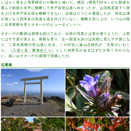
しばらく登ると境界標石だが随分と傾いた。標石（標高750ｍ）から獣道を
選んで斜面を水平に横断して井戸谷登山道へ向かったが、山頂鳥居直下へ突
き上げる井戸谷左俣を横断できない。以前はどうにか通過したが、現在は溝
が深くなり四本足の先達も道を付けていない。横断を切り上げ、いつもの様
に右岸尾根を登りオオハゲのビューポイントへ。
オオハゲの断崖は崩壊を続けており、以前の写真とは形が違うようだ。上部
にはササ原が見える。尾根を登り、左へ獣道を歩けば先程に見たササ原にな
り、二本松尾根の登山道に出る。この付近に遠山正雄氏が「主座のいわく
ら」（
入道ヶ岳・磐座めぐり
）とした自然石があるはずだが良く分からな
い。或いはオオハゲの崩壊で消滅したか。
北尾根