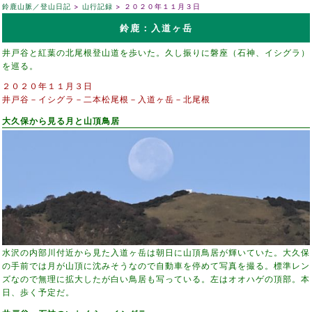
鈴鹿山脈／登山日記
山行記録
２０２０年１１月３日
鈴鹿：入道ヶ岳
井戸谷と紅葉の北尾根登山道を歩いた。久し振りに磐座（石神、イシグラ）
を巡る。
２０２０年１１月３日
井戸谷－イシグラ－二本松尾根－入道ヶ岳－北尾根
大久保から見る月と山頂鳥居
水沢の内部川付近から見た入道ヶ岳は朝日に山頂鳥居が輝いていた。大久保
の手前では月が山頂に沈みそうなので自動車を停めて写真を撮る。標準レン
ズなので無理に拡大したが白い鳥居も写っている。左はオオハゲの頂部。本
日、歩く予定だ。