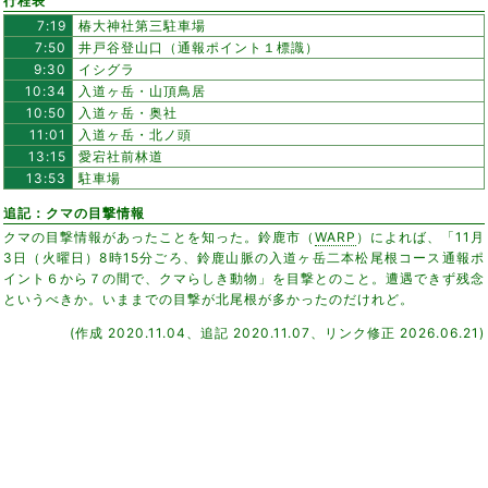
行程表
7:19
椿大神社第三駐車場
7:50
井戸谷登山口（通報ポイント１標識）
9:30
イシグラ
10:34
入道ヶ岳・山頂鳥居
10:50
入道ヶ岳・奥社
11:01
入道ヶ岳・北ノ頭
13:15
愛宕社前林道
13:53
駐車場
追記：クマの目撃情報
クマの目撃情報があったことを知った。鈴鹿市（
WARP
）によれば、「11月
3日（火曜日）8時15分ごろ、鈴鹿山脈の入道ヶ岳二本松尾根コース通報ポ
イント６から７の間で、クマらしき動物」を目撃とのこと。遭遇できず残念
というべきか。いままでの目撃が北尾根が多かったのだけれど。
(作成 2020.11.04、追記 2020.11.07、リンク修正 2026.06.21)