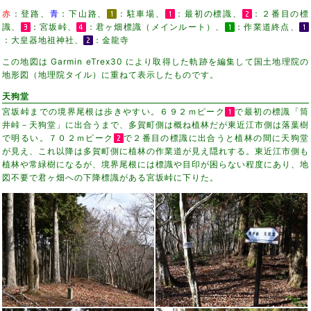
赤
：登路、
青
：下山路、
：駐車場、
：最初の標識、
：２番目の標
識、
：宮坂峠、
：君ヶ畑標識（メインルート）、
：作業道終点、
：大皇器地祖神社、
：金龍寺
この地図は Garmin eTrex30 により取得した軌跡を編集して国土地理院の
地形図（地理院タイル）に重ねて表示したものです。
天狗堂
宮坂峠までの境界尾根は歩きやすい。６９２ｍピーク
で最初の標識「筒
井峠－天狗堂」に出合うまで、多賀町側は概ね植林だが東近江市側は落葉樹
で明るい。７０２ｍピーク
で２番目の標識に出合うと植林の間に天狗堂
が見え、これ以降は多賀町側に植林の作業道が見え隠れする。東近江市側も
植林や常緑樹になるが、境界尾根には標識や目印が困らない程度にあり、地
図不要で君ヶ畑への下降標識がある宮坂峠に下りた。