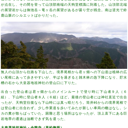
が点在し、その間を登って山頂部南端の天狗堂標識に到着した。山頂部北端
の展望岩からは御池岳～竜ヶ岳の展望があるが曇り空が残念。南は逆光で鈴
鹿山脈のシルエットばかりだった。
無人の山頂から往路を下山した。境界尾根から君ヶ畑への下山道は植林の広
い尾根にあって歩きやすいが、半ばを過ぎると雑木林の急下降になり、貯水
槽の右から大皇器地祖神社の登山口に下りた。
出合った登山者は君ヶ畑からのメインルートで登り時に下山者９人（６
組）、下山時に登山者８人（６組）ほど。最後の登山者には神社直近で出合
ったが、天狗堂往復なら下山時には真っ暗だろう。筒井峠からの境界尾根で
は登山者に出合わず。少し作業道を歩いてみたが新しい車両の轍はなし。シ
カの糞が散らばっていた。困難と思う場所はなかったが、頂上直下にある巨
岩地帯の通過は油断できず気を遣った、
大皇器地祖神社・金龍寺（高松御所）