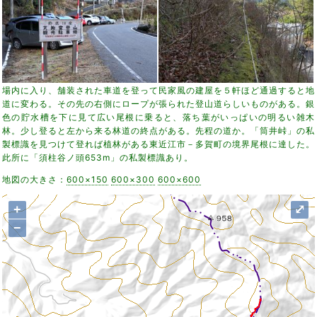
場内に入り、舗装された車道を登って民家風の建屋を５軒ほど通過すると地
道に変わる。その先の右側にロープが張られた登山道らしいものがある。銀
色の貯水槽を下に見て広い尾根に乗ると、落ち葉がいっぱいの明るい雑木
林。少し登ると左から来る林道の終点がある。先程の道か。「筒井峠」の私
製標識を見つけて登れば植林がある東近江市－多賀町の境界尾根に達した。
此所に「須柱谷ノ頭653m」の私製標識あり。
地図の大きさ：
600×150
600×300
600×600
+
⤢
−