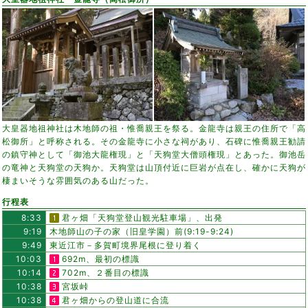
大皇器地祖神社は木地師の祖・惟喬親王を祭る。金龍寺は親王の住所で「高
松御所」と呼称される。その金龍寺に小さな祠があり、石碑に惟喬親王勧請
の鎮守神として「御池大龍権現」と「天狗堂大僧頭権現」とあった。御池岳
の竜神と天狗堂の天狗か。天狗堂は山頂付近に巨岩が点在し、確かに天狗が
棲まいそうな雰囲気のある山だった。
行程表
8:33
君ヶ畑「天狗堂登山観光駐車場」、出発
9:19
木地師山の子の家（旧皇学園）前(9:19-9:24)
9:49
東近江市－多賀町境界尾根に登り着く
10:03
692m、最初の標識
10:14
702m、２番目の標識
10:38
宮坂峠
10:38
君ヶ畑からの登山道に合流