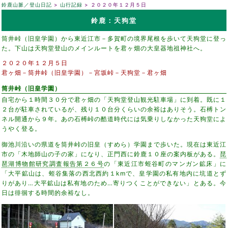
鈴鹿山脈／登山日記
山行記録
２０２０年１２月５日
鈴鹿：天狗堂
筒井峠（旧皇学園）から東近江市－多賀町の境界尾根を歩いて天狗堂に登っ
た。下山は天狗堂登山のメインルートを君ヶ畑の大皇器地祖神社へ。
２０２０年１２月５日
君ヶ畑－筒井峠（旧皇学園）－宮坂峠－天狗堂－君ヶ畑
筒井峠（旧皇学園）
自宅から１時間３０分で君ヶ畑の「天狗堂登山観光駐車場」に到着。既に１
２台が駐車されているが、残り１０台分くらいの余裕はありそう。石榑トン
ネル開通から９年。あの石榑峠の酷道時代には気乗りしなかった天狗堂によ
うやく登る。
御池川沿いの県道を筒井峠の旧皇（すめら）学園まで歩いた。現在は東近江
市の「木地師山の子の家」になり、正門西に鈴鹿１０座の案内板がある。
琵
琶湖博物館研究調査報告第２６号
の「東近江市蛭谷町のマンガン鉱床」に
「大平鉱山は、蛭谷集落の西北西約１kmで、皇学園の私有地内に坑道とず
りがあり…大平鉱山は私有地のため…寄りつくことができない」とある。今
日は徘徊する時間的余裕なし。