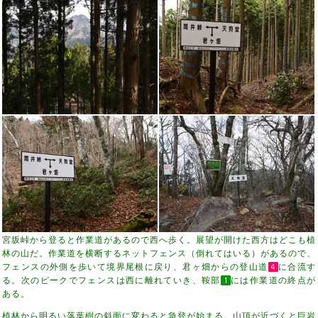
宮坂峠から登ると作業道があるので西へ歩く。展望が開けた西方はどこも植
林の山だ。作業道を横断するネットフェンス（倒れてはいる）があるので、
フェンスの外側を歩いて境界尾根に戻り、君ヶ畑からの登山道
に合流す
る。次のピークでフェンスは西に離れていき、鞍部
には作業道の終点が
ある。
植林から明るい落葉樹の斜面に変わると急登が始まる。山頂が近づくと巨岩