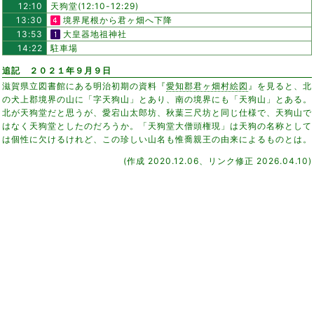
12:10
天狗堂(12:10-12:29)
13:30
境界尾根から君ヶ畑へ下降
13:53
大皇器地祖神社
14:22
駐車場
追記 ２０２１年９月９日
滋賀県立図書館にある明治初期の資料『
愛知郡君ヶ畑村絵図
』を見ると、北
の犬上郡境界の山に「字天狗山」とあり、南の境界にも「天狗山」とある。
北が天狗堂だと思うが、愛宕山太郎坊、秋葉三尺坊と同じ仕様で、天狗山で
はなく天狗堂としたのだろうか。「天狗堂大僧頭権現」は天狗の名称として
は個性に欠けるけれど、この珍しい山名も惟喬親王の由来によるものとは。
(作成 2020.12.06、リンク修正 2026.04.10)