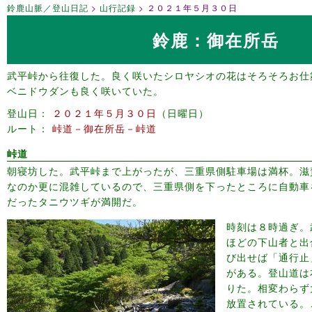
鈴鹿山脈／登山日記
山行記録
２０２１年５月３０日
鈴鹿：御在所岳
武平峠から往復した。良く咲いたシロヤシオの花はそろそろお仕
ベニドウダンも良く咲いていた。
登山日
２０２１年５月３０日
日曜日
ルート
峠道－御在所岳－峠道
峠道
朝寝坊した。武平峠まで上がったが、三重県側駐車場は満杯。滋
なのか更に混雑しているので、三重県側を下ったところに自動車
だったタニウツギが満開だ。
時刻は８時過ぎ。
ほどの下山者と出
び出せば「通行止
がある。登山道は
りた。相変わらず
放置されている。