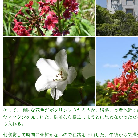
そして、地味な花色だがクリンソウだろうか。帰路、長者池近く
ヤマツツジを見つけた。以前なら接近しようとは思わなかっただ
ら入れる。
朝寝坊して時間に余裕がないので往路を下山した。午後から気温