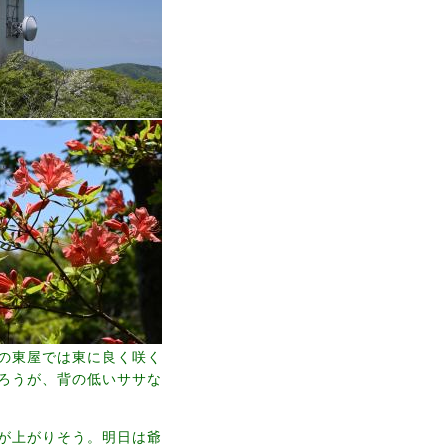
の東屋では東に良く咲く
ろうが、背の低いササな
が上がりそう。明日は爺