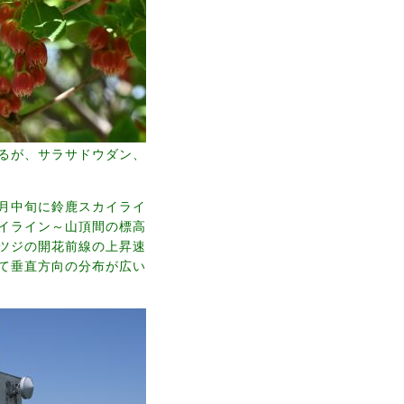
るが、サラサドウダン、
月中旬に鈴鹿スカイライ
イライン～山頂間の標高
ツジの開花前線の上昇速
て垂直方向の分布が広い