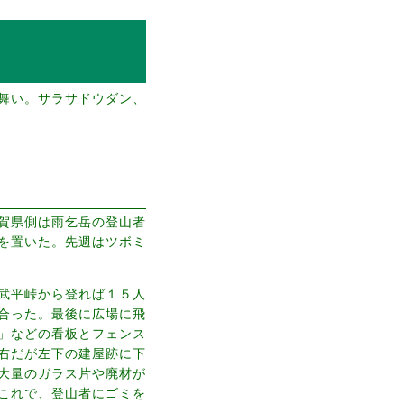
舞い。サラサドウダン、
賀県側は雨乞岳の登山者
を置いた。先週はツボミ
武平峠から登れば１５人
合った。最後に広場に飛
」などの看板とフェンス
右だが左下の建屋跡に下
大量のガラス片や廃材が
これで、登山者にゴミを