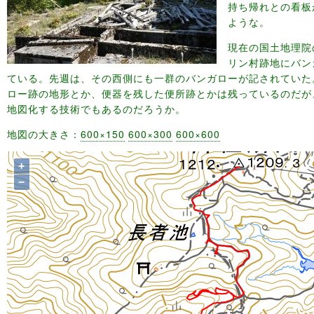
持ち帰れとの看板
ような。
現在の国土地理院
リン村跡地にバン
ている。先週は、その西側にも一群のバンガローが記されていた
ロー跡の地形とか、便器を残した便所跡とかは残っているのだが
地図化する技術でもあるのだろうか。
地図の大きさ：
600×150
600×300
600×600
+
−