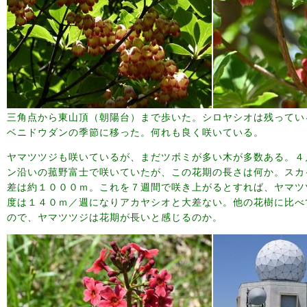
三角点から東山頂（朝陽台）まで歩いた。シロヤシオは残ってい
ベニドウダンの季節に移った。何れも良く咲いている。
ヤマツツジも咲いているが、まだツボミが多い木が多数ある。４
ン沿いの菰野富士で咲いていたが、この花期の長さは何か。スカ
差は約１０００ｍ。これを７週間で咲き上がるとすれば、ヤマツ
度は１４０ｍ／週になりアカヤシオと大差ない。他の花樹に比べ
ので、ヤマツツジは花期が長いと感じるのか。