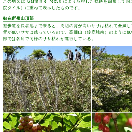
この地図は Garmin eTrex30 により取得した軌跡を編集し
院タイル）に重ねて表示したものです。
御在所岳山頂部
遊歩道を長者池まで来ると、周辺の背が高いササは枯れて全滅し
背が低いササは残っているので、高畑山（鈴鹿峠南）のように低
部では各所で同様のササ枯れが進行している。