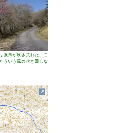
は強風が吹き荒れた。こ
どういう風の吹き回しな
⤢