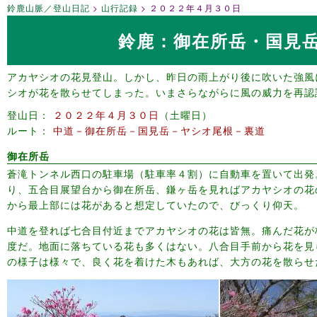
鈴鹿山脈／登山日記
山行記録
２０２２年４月３０日
鈴鹿：御在所岳・国見
アカヤシオの花見登山。しかし、昨日の雨上がり後に吹いた強風
シオが花を散らせてしまった。いまさらながらに風の威力を再認
登山日
２０２２年４月３０日
土曜日
ルート
中道－御在所岳－国見岳－ヤシオ尾根－裏道
御在所岳
蒼滝トンネル西口の駐車場（駐車率４割）に自動車を置いて出発
り、五合目展望台から御在所岳、鎌ヶ岳を見ればアカヤシオの花
から最上部には花があると想定していたので、びっくり仰天。
中道を登れば七合目付近までアカヤシオの花は皆無。痛んだ花が
度だ。地面に落ちている花も多くはない。八合目手前から花を見
の様子は様々で、良く花を着けた木もあれば、大方の花を散らせ