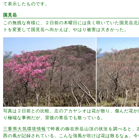
て表示したものです。
国見岳
この無残な有様に、２日前の木曜日には良く咲いていた国見岳北
トを変更して国見岳へ向かえば、やはり被害は大きかった。
写真は２日前との比較。左のアカヤシオは花が散り、傷んだ花が
り極端な事例だが、背後の青岳でも散っている。
三重県大気環境情報
で昨夜の御在所岳山頂の状況を調べると、21時
西の風が記録されている。こんな強風が吹けば花は散るなぁ。今