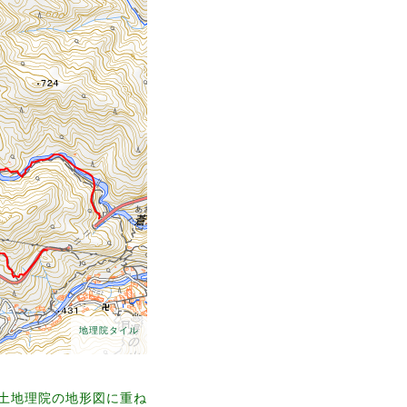
地理院タイル
て国土地理院の地形図に重ね