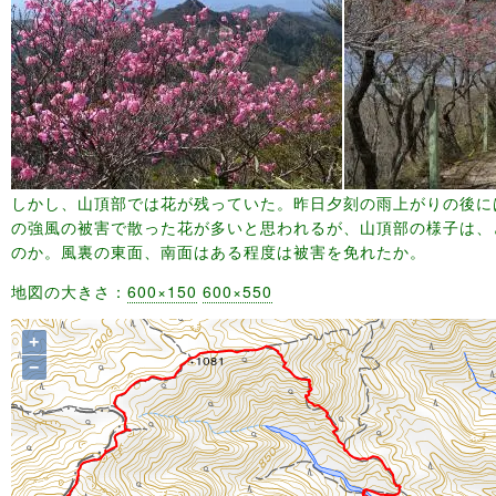
しかし、山頂部では花が残っていた。昨日夕刻の雨上がりの後に
の強風の被害で散った花が多いと思われるが、山頂部の様子は、
のか。風裏の東面、南面はある程度は被害を免れたか。
地図の大きさ：
600×150
600×550
+
−