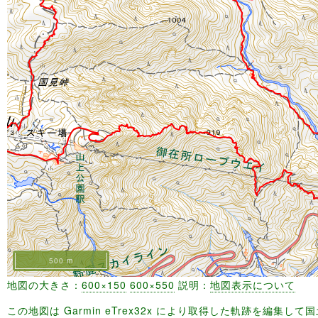
500 m
地図の大きさ：
600×150
600×550
説明：
地図表示について
この地図は Garmin eTrex32x により取得した軌跡を編集し