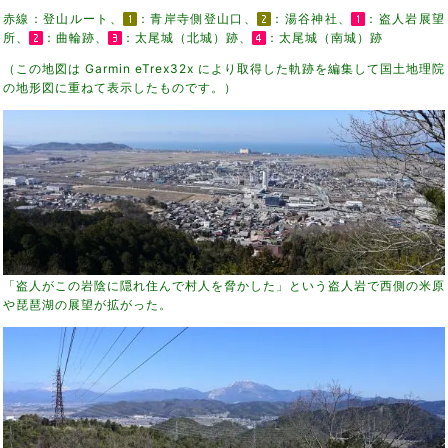
赤線：登山ルート、
：青岸寺側登山口、
：湯谷神社、
：盗人岩展望
所、
：曲輪跡、
：太尾城（北城）跡、
：太尾城（南城）跡
（この地図は Garmin eTrex32x により取得した軌跡を編集して国土地理院
の地形図に重ねて表示したものです。）
「盗人がこの岩陰に隠れ住んで村人を脅かした」という盗人岩で西側の米原
や琵琶湖の展望が拡がった。