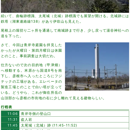
続いて、曲輪跡標識、太尾城（北城）跡標識でも展望が開ける。北城跡には
鉄塔（湖東連絡線138）があり伊吹山も見えた。
尾根上の堀切り二ヶ所を通過して南城跡まで行き、少し戻って湯谷神社への
道を下った。
さて、今回は青岸寺庭園を拝見した
かったが火曜日・第四月曜日は休園
とのこと。事前調査は大切だわ。
仕方ないので次の目的地（甲津畑）
へ移動する。米原から国道8号を南
下し、彦根市へ入ったところにフジ
テックの工場がある。エレベータの
製造工場とのことで白い塔が立って
いる。どうやら、これが御在所岳の
山頂部から彦根の市街地の右に少し離れて見える建物らしい。
行程表
11:06
青岸寺側の登山口
11:31
盗人岩
11:45
太尾城（北城）跡 (11:45-11:52)