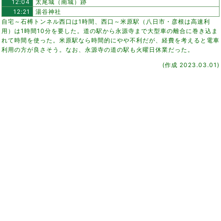
12:04
太尾城（南城）跡
12:21
湯谷神社
自宅～石榑トンネル西口は1時間、西口～米原駅（八日市・彦根は高速利
用）は1時間10分を要した。道の駅から永源寺まで大型車の離合に巻き込ま
れて時間を使った。米原駅なら時間的にやや不利だが、経費を考えると電車
利用の方が良さそう。なお、永源寺の道の駅も火曜日休業だった。
(作成 2023.03.01)