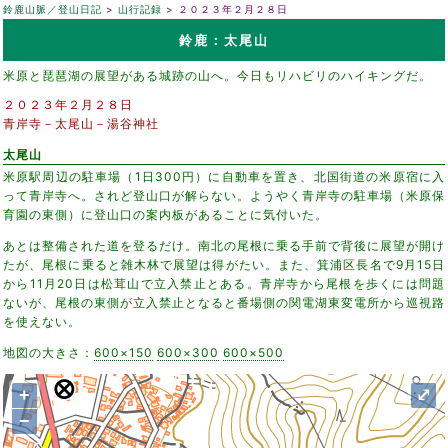
鈴鹿山脈／登山日記
山行記録
２０２３年２月２８日
鈴鹿：太尾山
米原と琵琶湖の展望がある城跡の山へ。今日もリハビリのハイキングだ。
２０２３年２月２８日
青岸寺－太尾山－湯谷神社
太尾山
米原駅周辺の駐車場（1日300円）に自動車を置き、北国街道の米原宿に入
って青岸寺へ。されど登山口が解らない。ようやく青岸寺の駐車場（米原保
育園の東側）に登山口の案内板があることに気付いた。
あとは整備された道を登るだけ。南北の尾根に乗る手前で背後に展望が開け
たが、尾根に乗ると雑木林で展望は得がたい。また、箕浦区長名で9月15日
から11月20日は松茸山で立入禁止とある。青岸寺から尾根を歩くには問題
ないが、尾根の東側が立入禁止となると番場側の関電湖東変電所から巡視路
を使えない。
地図の大きさ：
600×150
600×300
600×500
+
⤢
−