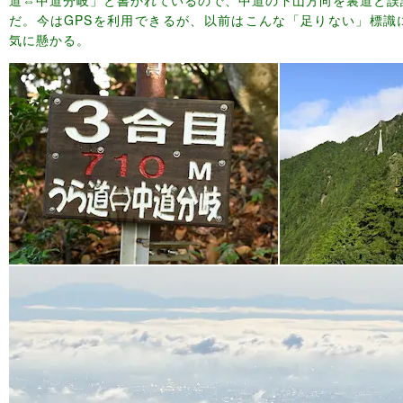
道⇔中道分岐」と書かれているので、中道の下山方向を裏道と誤
だ。今はGPSを利用できるが、以前はこんな「足りない」標識
気に懸かる。