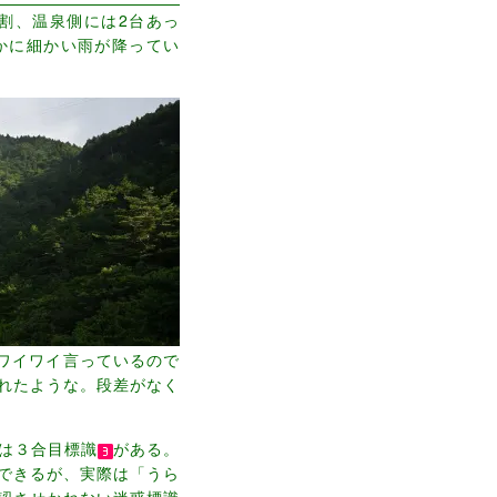
割、温泉側には2台あっ
かに細かい雨が降ってい
がワイワイ言っているので
れたような。段差がなく
は３合目標識
がある。
解できるが、実際は「うら