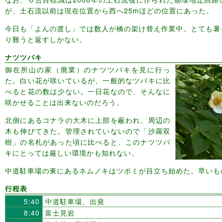
が、土石流以前は現在位置から西へ25mほどの位置にあった。
今日も「よんの渡し」では数人が橋の架け替え作業中。とても暑
り難うと返すしかない。
ナツツバキ
御在所山の家（廃業）のナツツバキを見に行っ
た。白い花が咲いているが、一般的なツバキに比
べると花の数は少ない。一日花なので、そんなに
咲かせることは出来ないのだろう。
北側にあるコナラの大木に上部を蔽われ、周辺の
木も伸びてきた。管理されていないので「沙羅双
樹」の名札があった頃に比べると、このナツツバ
キにとっては厳しい環境かも知れない。
中道駐車場の東にあるネムノキはツボミが目立ち始めた。早いも
行程表
5:40
中道駐車場、出発
8:40
富士見岩