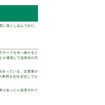
図に落とし込んでみた。
口でカーブを右へ曲がると
とか通過して温泉街の方
カに出合っている。交通量が
の車間を右往左往してか
車があったら追突されて