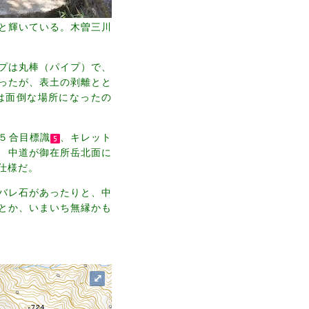
と輝いている。木曽三川
プは丸棒（パイプ）で、
ったが、表土の剥離とと
は面倒な場所になったの
５合目標識
、キレット
、中道が御在所岳北面に
仕様だ。
バレ石があったりと、中
とか、いまいち無縁かも
⤢