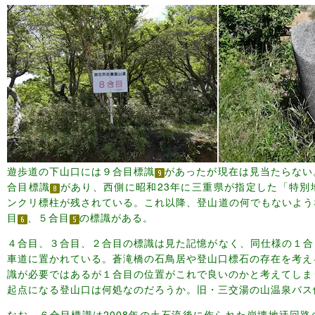
遊歩道の下山口には９合目標識
があったが現在は見当たらない
合目標識
があり、西側に昭和23年に三重県が指定した「特別
ンクリ標柱が残されている。これ以降、登山道の何でもないよう
目
、５合目
の標識がある。
４合目、３合目、２合目の標識は見た記憶がなく、同仕様の１合
車道に置かれている。蒼滝橋の石鳥居や登山口標石の存在を考え
識が必要ではあるが１合目の位置がこれで良いのかと考えてしま
起点になる登山口は何処なのだろうか。旧・三交湯の山温泉バス
なお、６合目標識は2008年の土石流後に作られた崩壊地迂回