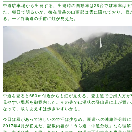
中道駐車場から出発する。出発時の自動車は26台で駐車率は五
た。朝日で明るいが、御在所岳の山頂部は雲に隠れており、僅
る。一ノ谷新道の手前に虹が見えた。
中道を登ると650ｍ付近からも虹が見える。登山道でご婦人方
見やすい場所を御案内した。その先では溝状の登山道に土が置か
なって、取りあえずは歩きやすいかも。
今日は風があって涼しいので汗は少なめ。裏道への連絡路分岐に
2017年4月が初見だ。記載内容が「うら道・中道分岐」なら理