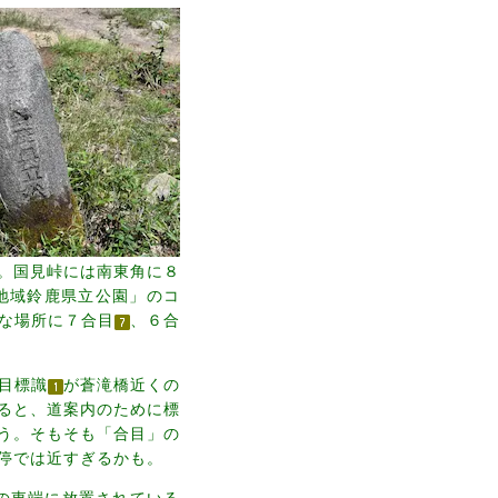
。国見峠には南東角に８
地域鈴鹿県立公園」のコ
な場所に７合目
、６合
目標識
が蒼滝橋近くの
ると、道案内のために標
う。そもそも「合目」の
停では近すぎるかも。
路の東端に放置されている