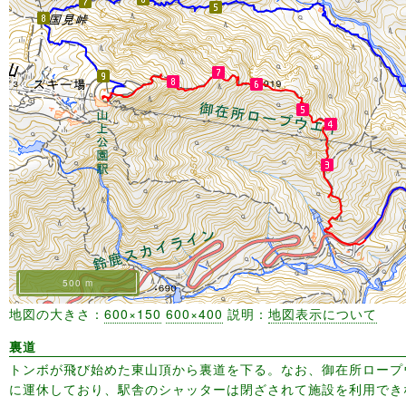
500 m
地図の大きさ：
600×150
600×400
説明：
地図表示について
裏道
トンボが飛び始めた東山頂から裏道を下る。なお、御在所ロープ
に運休しており、駅舎のシャッターは閉ざされて施設を利用でき