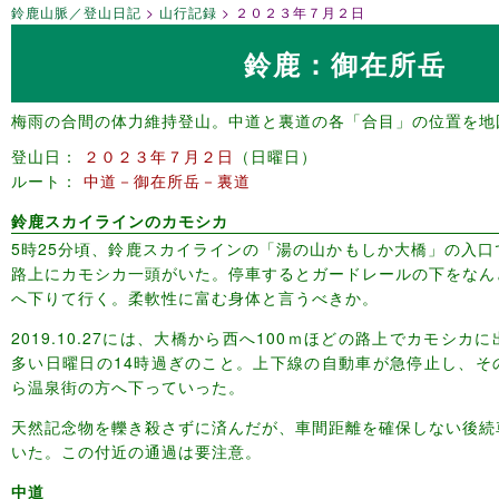
鈴鹿山脈／登山日記
山行記録
２０２３年７月２日
鈴鹿：御在所岳
梅雨の合間の体力維持登山。中道と裏道の各「合目」の位置を地
登山日
２０２３年７月２日
日曜日
ルート
中道－御在所岳－裏道
鈴鹿スカイラインのカモシカ
5時25分頃、鈴鹿スカイラインの「湯の山かもしか大橋」の入
路上にカモシカ一頭がいた。停車するとガードレールの下をなん
へ下りて行く。柔軟性に富む身体と言うべきか。
2019.10.27には、大橋から西へ100ｍほどの路上でカモシ
多い日曜日の14時過ぎのこと。上下線の自動車が急停止し、そ
ら温泉街の方へ下っていった。
天然記念物を轢き殺さずに済んだが、車間距離を確保しない後続
いた。この付近の通過は要注意。
中道