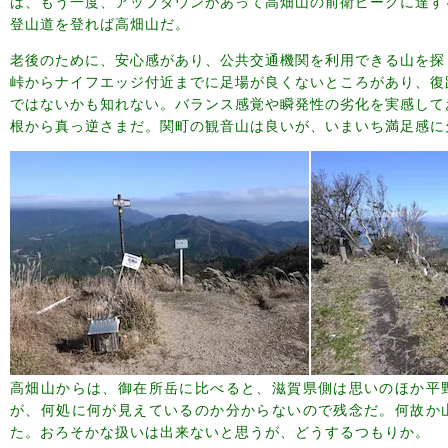
は、もう一度、アップダウンがあって高畑山の前衛ピークに達す
登山道を登れば高畑山だ。
老後のために、安心感があり、公共交通機関を利用できる山を探
峠からナイフエッジ付近までに足場が良くないところがあり、復
ではないかも知れない。バランス感覚や瞬発性の劣化を実感して
根から真っ逆さまだ。関町の観音山は良いが、いまいち満足感に
高畑山からは、御在所岳に比べると、滋賀県側は思いのほか平
が、何処に何が見えているのか分からないので残念だ。何故か
た。おろそかな扱いは出来ないと思うが、どうするつもりか。