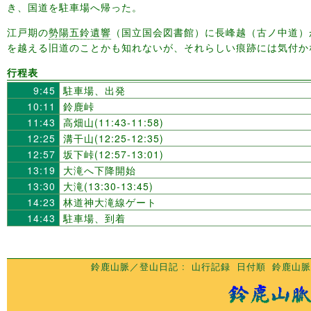
き、国道を駐車場へ帰った。
江戸期の
勢陽五鈴遺響
（国立国会図書館）に長峰越（古ノ中道）
を越える旧道のことかも知れないが、それらしい痕跡には気付か
行程表
9:45
駐車場、出発
10:11
鈴鹿峠
11:43
高畑山(11:43-11:58)
12:25
溝干山(12:25-12:35)
12:57
坂下峠(12:57-13:01)
13:19
大滝へ下降開始
13:30
大滝(13:30-13:45)
14:23
林道神大滝線ゲート
14:43
駐車場、到着
鈴鹿山脈／登山日記
山行記録
日付順
鈴鹿山脈