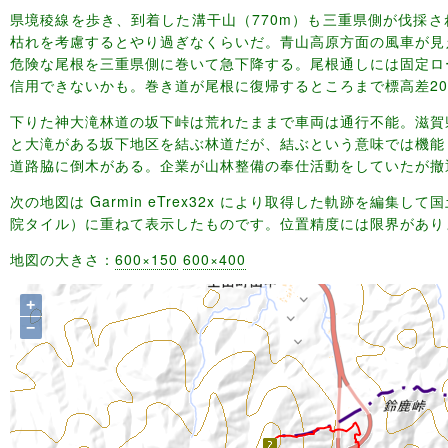
県境稜線を歩き、到着した溝干山（770m）も三重県側が伐採
枯れを考慮するとやり過ぎなくらいだ。青山高原方面の風車が見
危険な尾根を三重県側に巻いて急下降する。尾根通しには固定ロ
信用できないかも。巻き道が尾根に復帰するところまで標高差2
下りた神大滝林道の坂下峠は荒れたままで車両は通行不能。滋賀
と大滝がある坂下地区を結ぶ林道だが、結ぶという意味では機能
道路脇に倒木がある。企業が山林整備の奉仕活動をしていたが撤
次の地図は Garmin eTrex32x により取得した軌跡を編集し
院タイル）に重ねて表示したものです。位置精度には限界があり
地図の大きさ：
600×150
600×400
+
−