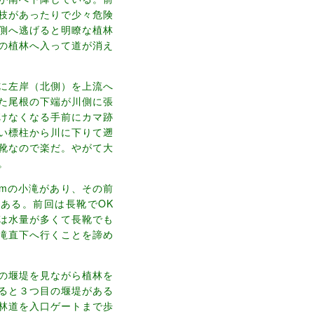
枝があったりで少々危険
側へ逃げると明瞭な植林
の植林へ入って道が消え
に左岸（北側）を上流へ
た尾根の下端が川側に張
けなくなる手前にカマ跡
い標柱から川に下りて遡
靴なので楽だ。やがて大
。
mの小滝があり、その前
ある。前回は長靴でOK
は水量が多くて長靴でも
滝直下へ行くことを諦め
の堰堤を見ながら植林を
ると３つ目の堰堤がある
林道を入口ゲートまで歩