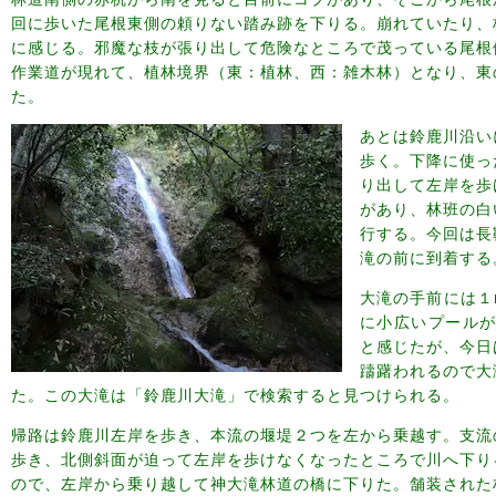
回に歩いた尾根東側の頼りない踏み跡を下りる。崩れていたり、
に感じる。邪魔な枝が張り出して危険なところで茂っている尾根
作業道が現れて、植林境界（東：植林、西：雑木林）となり、東
た。
あとは鈴鹿川沿い
歩く。下降に使っ
り出して左岸を歩
があり、林班の白
行する。今回は長
滝の前に到着する
大滝の手前には１
に小広いプールが
と感じたが、今日
躊躇われるので大
た。この大滝は「鈴鹿川大滝」で検索すると見つけられる。
帰路は鈴鹿川左岸を歩き、本流の堰堤２つを左から乗越す。支流
歩き、北側斜面が迫って左岸を歩けなくなったところで川へ下り
ので、左岸から乗り越して神大滝林道の橋に下りた。舗装された