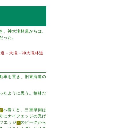
歩き、神大滝林道からは、
だった。
林道－大滝－神大滝林道
動車を置き、旧東海道の
ったように思う。植林だ
へ着くと、三重県側は
方にナイフエッジの禿げ
フエッジ
のピークから