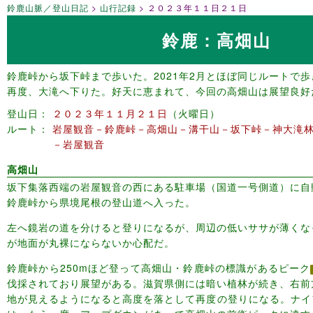
鈴鹿山脈／登山日記
山行記録
２０２３年１１日２１日
鈴鹿：高畑山
鈴鹿峠から坂下峠まで歩いた。2021年2月とほぼ同じルートで
再度、大滝へ下りた。好天に恵まれて、今回の高畑山は展望良好
登山日
２０２３年１１月２１日
火曜日
ルート
岩屋観音－鈴鹿峠－高畑山－溝干山－坂下峠－神大滝
－岩屋観音
高畑山
坂下集落西端の岩屋観音の西にある駐車場（国道一号側道）に自
鈴鹿峠から県境尾根の登山道へ入った。
左へ鏡岩の道を分けると登りになるが、周辺の低いササが薄くな
が地面が丸裸にならないか心配だ。
鈴鹿峠から250mほど登って高畑山・鈴鹿峠の標識があるピーク
伐採されており展望がある。滋賀県側には暗い植林が続き、右前
地が見えるようになると高度を落として再度の登りになる。ナイ