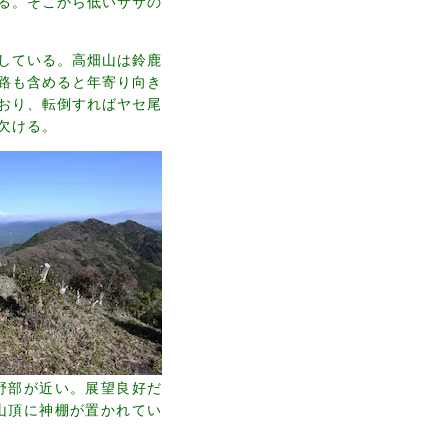
る。そこから低いササの
している。高畑山は鈴鹿
路も含めると年寄り向き
おり、転倒すればヤセ尾
欠ける。
野部が近い。展望良好だ
山頂に神棚が置かれてい