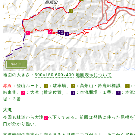
500 m
地図の大きさ：
600×150
600×400
地図表示について
赤線
：登山ルート、
：駐車場、
：高畑山・鈴鹿峠標識、
：
峠東側、
：大滝（推定位置）、
：本流堰堤・１番、
：本流
堤・３番
大滝
今回も林道から大滝
へ下りてみる。前回は登路に使った尾根を
口が分かり難い。
林道南側の赤杭から南を見ると目前にコブがあり、そこから尾根