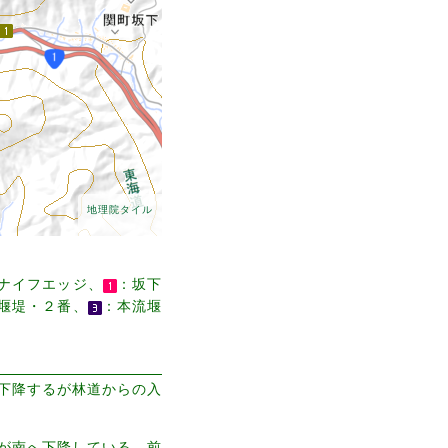
地理院タイル
ナイフエッジ、
：坂下
堰堤・２番、
：本流堰
下降するが林道からの入
が南へ下降している。前