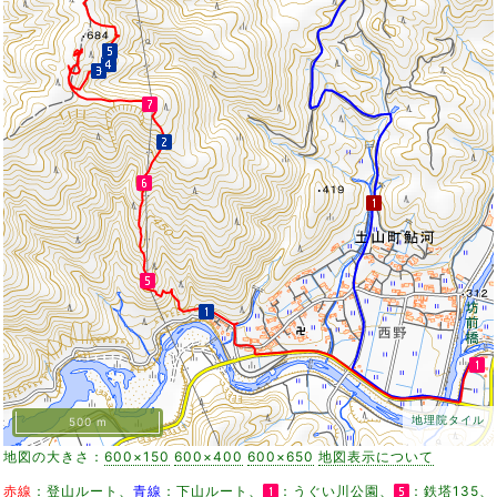
地理院タイル
500 m
地図の大きさ：
600×150
600×400
600×650
地図表示について
赤線
：登山ルート、
青線
：下山ルート、
：うぐい川公園、
：鉄塔135、