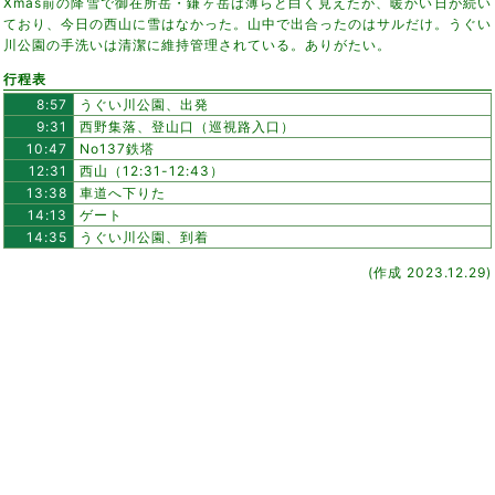
Xmas前の降雪で御在所岳・鎌ヶ岳は薄らと白く見えたが、暖かい日が続い
ており、今日の西山に雪はなかった。山中で出合ったのはサルだけ。うぐい
川公園の手洗いは清潔に維持管理されている。ありがたい。
行程表
8:57
うぐい川公園、出発
9:31
西野集落、登山口（巡視路入口）
10:47
No137鉄塔
12:31
西山（12:31-12:43）
13:38
車道へ下りた
14:13
ゲート
14:35
うぐい川公園、到着
(作成 2023.12.29)