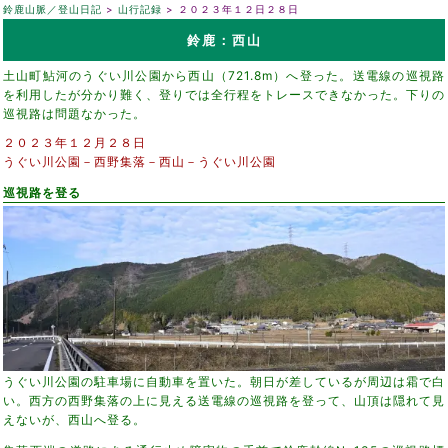
鈴鹿山脈／登山日記
山行記録
２０２３年１２日２８日
鈴鹿：西山
土山町鮎河のうぐい川公園から西山（721.8m）へ登った。送電線の巡視路
を利用したが分かり難く、登りでは全行程をトレースできなかった。下りの
巡視路は問題なかった。
２０２３年１２月２８日
うぐい川公園－西野集落－西山－うぐい川公園
巡視路を登る
うぐい川公園の駐車場に自動車を置いた。朝日が差しているが周辺は霜で白
い。西方の西野集落の上に見える送電線の巡視路を登って、山頂は隠れて見
えないが、西山へ登る。