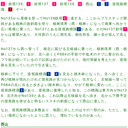
：鉄塔136、
：鉄塔137、
：鉄塔139、
：西山、
～
：巡視路標
識、
：ゲート
No135から尾根を登ってNo136鉄塔
に達する。ここからプラスチック階
段がある植林の急斜面を登り、植林境界（西：植林）になって南東へ向かう
広い尾根に乗った。No137とある巡視路標識
がある。そのNo137鉄塔
からは展望があり、大河原のうえに雨乞岳、御在所岳、鎌ヶ岳が並んで見え
た。
No137から西へ登って、南北に延びる主稜線に乗った。植林境界（西：植
林）になっているが、北へ歩くとP684の手前で中低木のヤブに塞がれる。
プラ杭が続いているので以前は歩けたのだろう。強行突破を考えたが、巡視
路を見失っていたので引き返した。
植林に下りて、巡視路標識
、
を見ると雑木林になった。北へ歩くと、
再び植林が現れたけれど巡視路が見つからない。仕方なく、主稜線へ登って
P684の北に出ると歩きよい雑木林になり、やがて植林に変わった。ここに
巡視路標識
があり、巡視路に復帰したと知る。この標識は東方向がNo13
8、北方向がNo139とある。これ以降は主稜線を北へ歩き、右から下降予定
の巡視路を併せると明るいススキの斜面になって西山に達した。
なお、巡視路標識は多数あり、地図に示したのはその一部のみ。ただし、欲
しい場所になかったように思うし、壊れているものがあった。
西山