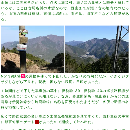
山頂には二等三角点があり、点名は瀬音村。瀬ノ音の集落とは随分と離れて
いるが、ここは音羽谷川の水源なので、西山までが瀬ノ音の地内なのだろ
う。山頂の西側は植林、東側は綿向山、雨乞岳、御在所岳などの展望があ
る。
No139鉄塔
の尾根を使って下山した。かなりの急勾配だが、小さくジグ
ザグしながら下りる。現状、困らない程度に目印があった。
１時間ほどで下りた車道脇の草中に伊勢幹139、伊勢幹140の巡視路標識が
あるが見つけにくいかも知れない。なお、鈴鹿開閉所（亀山市）から北の送
電線は伊勢幹線から鈴鹿幹線に名称を変更されたようだが、各所で新旧の名
称が混在していた。
広くて路面状態の良い車道を太陽光発電施設を見て歩くと、西野集落の手前
に獣害対策のゲート
があったので開錠して外へ出た。