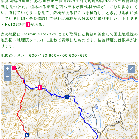
集落西端の道路にある通行止め障害物の手前で鈴鹿幹線No135の巡視路標
識を見つけた。植林の作業道を西へ登るが間伐材が転がっており歩きにく
い。逃げていくサルを見て、鉄橋がある谷２つを横断し、ときおり地面に落
ちている目印ヒモを確認して登れば植林から雑木林に飛び出した。上を見る
とNo135鉄塔
がある。
次の地図は Garmin eTrex32x により取得した軌跡を編集して国土地理院の
地形図（地理院タイル）に重ねて表示したものです。位置精度には限界があ
ります。
地図の大きさ：
600×150
600×400
600×650
+
⤢
−