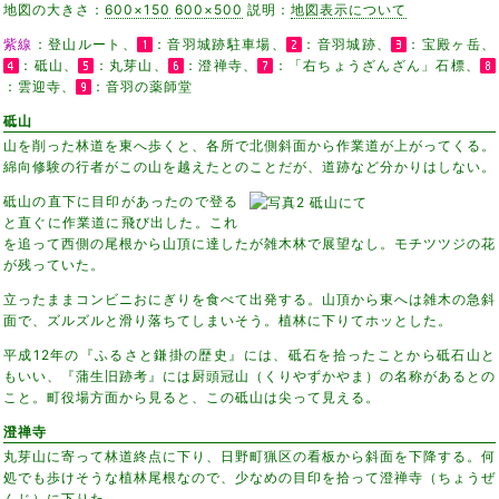
地図の大きさ：
600×150
600×500
説明：
地図表示について
紫線
：登山ルート、
：音羽城跡駐車場、
：音羽城跡、
：宝殿ヶ岳、
：砥山、
：丸芽山、
：澄禅寺、
：「右ちょうざんざん」石標、
：雲迎寺、
：音羽の薬師堂
砥山
山を削った林道を東へ歩くと、各所で北側斜面から作業道が上がってくる。
綿向修験の行者がこの山を越えたとのことだが、道跡など分かりはしない。
砥山の直下に目印があったので登る
と直ぐに作業道に飛び出した。これ
を追って西側の尾根から山頂に達したが雑木林で展望なし。モチツツジの花
が残っていた。
立ったままコンビニおにぎりを食べて出発する。山頂から東へは雑木の急斜
面で、ズルズルと滑り落ちてしまいそう。植林に下りてホッとした。
平成12年の『ふるさと鎌掛の歴史』には、砥石を拾ったことから砥石山と
もいい、『蒲生旧跡考』には厨頭冠山（くりやずかやま）の名称があるとの
こと。町役場方面から見ると、この砥山は尖って見える。
澄禅寺
丸芽山に寄って林道終点に下り、日野町猟区の看板から斜面を下降する。何
処でも歩けそうな植林尾根なので、少なめの目印を拾って澄禅寺（ちょうぜ
んじ）に下りた。