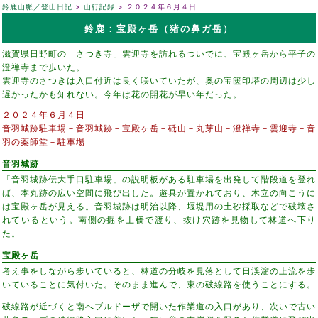
鈴鹿山脈／登山日記
山行記録
２０２４年６月４日
鈴鹿：宝殿ヶ岳（猪の鼻ガ岳）
滋賀県日野町の「さつき寺」雲迎寺を訪れるついでに、宝殿ヶ岳から平子の
澄禅寺まで歩いた。
雲迎寺のさつきは入口付近は良く咲いていたが、奥の宝篋印塔の周辺は少し
遅かったかも知れない。今年は花の開花が早い年だった。
２０２４年６月４日
音羽城跡駐車場－音羽城跡－宝殿ヶ岳－砥山－丸芽山－澄禅寺－雲迎寺－音
羽の薬師堂－駐車場
音羽城跡
「音羽城跡伝大手口駐車場」の説明板がある駐車場を出発して階段道を登れ
ば、本丸跡の広い空間に飛び出した。遊具が置かれており、木立の向こうに
は宝殿ヶ岳が見える。音羽城跡は明治以降、堰堤用の土砂採取などで破壊さ
れているという。南側の掘を土橋で渡り、抜け穴跡を見物して林道へ下り
た。
宝殿ヶ岳
考え事をしながら歩いていると、林道の分岐を見落として日渓溜の上流を歩
いていることに気付いた。そのまま進んで、東の破線路を使うことにする。
破線路が近づくと南へブルドーザで開いた作業道の入口があり、次いで古い