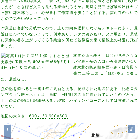
黄色テープの破線路入口に着いた。狭い谷の左岸側を登ると作業道に飛び出
したが、さきほど入口を見た作業道だろうか。周辺を見回せば破線路はヤブ
っぽい雑木林らしい。心が折れて作業道を歩くことにする。雲迎寺のついで
なので気合いが入っていない。
作業道は各所で分岐するので、上り方向を選択しながらテキトーに歩く。最
近は使われていないようで、倒木あり、シダの茂みあり、ヌタ場あり。最後
に東側の谷を上がってくる作業道を併せて破線路の東で稜線上の林道に飛び
出した。
林道を西へ歩き、目印が見当たらな
い宝殿ヶ岳の入口から高度差がない
雑木林の踏み跡を西へ追えば宝殿ヶ
岳の三等三角点「鎌掛谷」に達し
た。展望なし。
点の記を調べると平成４年に更新とある。記載された地図にある「記念スタ
ンプ台（宝殿ヶ岳）」は、当時、日野町内の山に置かれていたものだろう。
小岳の点の記にも記載がある。現状、ハイキングコースとしては整備されて
いない。
地図の大きさ：
600×150
600×500
+
⤢
−