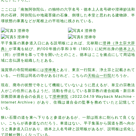
ここには「南無阿弥陀仏」の独特の六字名号・徳本上人名号碑や澄禅妙法和
尚の石碑、阿弥陀仏や地蔵菩薩の石像、倒壊した本堂と思われる建物跡、半
壊状態の庫裏などが尾根上の平坦地に残されている。
平子集落の裏参道入口にある説明板によれば、元禄期に
澄禅（浄土宗大辞
典）
が草庵を結び、約100年後の享和３年（1803）に紀州出身の
徳本上人
（同）が澄禅を慕って寺を開いたとのこと。徳本はここを拠点にして周辺地
域に念仏講を組織したとある。
滋賀県の寺院明細帳には
澄禅庵
とあり、東京一行院末、浄土宗と記載されて
いる。一行院は同名の寺があるけれど、こちらの
天暁山一行院
だろうか。
現在、廃寺の状態で寺として機能していないように思えるが、単立の宗教法
人がこの住所にあるようだ。活動を停止している新宗教の連合組織・新日本
宗教団体連合会の会員として
澄禅律院
（2022.04.19 Wayback Machine -
Internet Archive）があり、住職は連合会の監事を務めていたと記憶して
いる。
狭い石畳の道を東へ下りると参道があるが、一部は雨水に削られて良くな
い。こちらが表参道なのだろう。車道はない。平子集落から国道を西へ向か
うと裏参道入口があり、徳本上人名号碑と説明板があるが、説明板は劣化し
て読解が難しくなっている。