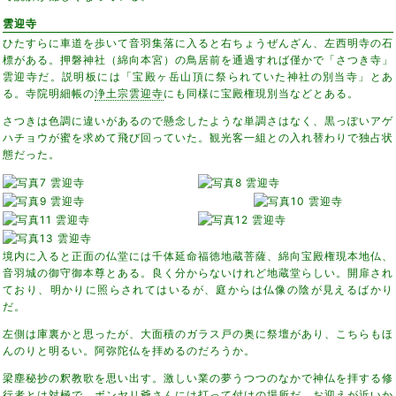
雲迎寺
ひたすらに車道を歩いて音羽集落に入ると右ちょうぜんざん、左西明寺の石
標がある。押磐神社（綿向本宮）の鳥居前を通過すれば僅かで「さつき寺」
雲迎寺だ。説明板には「宝殿ヶ岳山頂に祭られていた神社の別当寺」とあ
る。寺院明細帳の
浄土宗雲迎寺
にも同様に宝殿権現別当などとある。
さつきは色調に違いがあるので懸念したような単調さはなく、黒っぽいアゲ
ハチョウが蜜を求めて飛び回っていた。観光客一組との入れ替わりで独占状
態だった。
境内に入ると正面の仏堂には千体延命福徳地蔵菩薩、綿向宝殿権現本地仏、
音羽城の御守御本尊とある。良く分からないけれど地蔵堂らしい。開扉され
ており、明かりに照らされてはいるが、庭からは仏像の陰が見えるばかり
だ。
左側は庫裏かと思ったが、大面積のガラス戸の奥に祭壇があり、こちらもほ
んのりと明るい。阿弥陀仏を拝めるのだろうか。
梁塵秘抄の釈教歌を思い出す。激しい業の夢うつつのなかで神仏を拝する修
行者とは対極で、ボンヤリ爺さんには打って付けの場所だ。お迎えが近いか