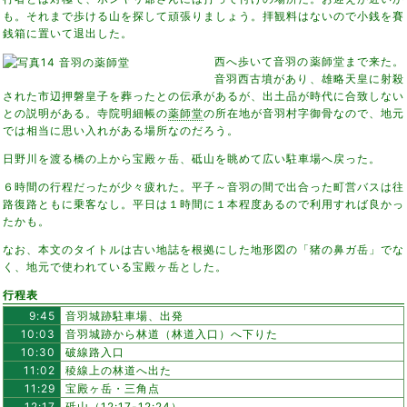
も。それまで歩ける山を探して頑張りましょう。拝観料はないので小銭を賽
銭箱に置いて退出した。
西へ歩いて音羽の薬師堂まで来た。
音羽西古墳があり、雄略天皇に射殺
された市辺押磐皇子を葬ったとの伝承があるが、出土品が時代に合致しない
との説明がある。寺院明細帳の
薬師堂
の所在地が音羽村字御骨なので、地元
では相当に思い入れがある場所なのだろう。
日野川を渡る橋の上から宝殿ヶ岳、砥山を眺めて広い駐車場へ戻った。
６時間の行程だったが少々疲れた。平子～音羽の間で出合った町営バスは往
路復路ともに乗客なし。平日は１時間に１本程度あるので利用すれば良かっ
たかも。
なお、本文のタイトルは古い地誌を根拠にした地形図の「猪の鼻ガ岳」でな
く、地元で使われている宝殿ヶ岳とした。
行程表
9:45
音羽城跡駐車場、出発
10:03
音羽城跡から林道（林道入口）へ下りた
10:30
破線路入口
11:02
稜線上の林道へ出た
11:29
宝殿ヶ岳・三角点
12:17
砥山（12:17-12:24）