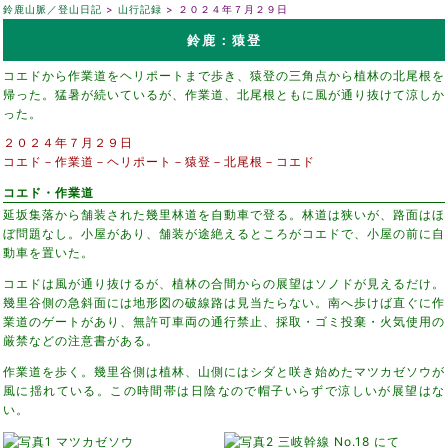
鈴鹿山脈／登山日記
山行記録
２０２４年７月２９日
鈴鹿：猿登
コエドから作業道をヘリポートまで歩き、猿登の三角点から植林の北尾根を
帰った。猛暑が続いているが、作業道、北尾根ともに風が通り抜けて涼しか
った。
２０２４年７月２９日
コエド－作業道－ヘリポート－猿登－北尾根－コエド
コエド・作業道
延坂集落から舗装された幾里林道を自動車で登る。林道は狭いが、路面はほ
ぼ問題なし。小屋があり、舗装が途絶えるところがコエドで、小屋の前に自
動車を置いた。
コエドは風が通り抜けるが、植林の合間からの展望はソノドが見えるだけ。
幾里谷側の急斜面には地形図の破線路は見当たらない。南へ歩けば直ぐに作
業道のゲートがあり、無許可車両の通行禁止、採取・ゴミ投棄・火気使用の
厳禁などの注意書がある。
作業道を歩く。幾里谷側は植林、山側にはシダと咲き始めたマツカゼソウが
風に揺れている。この時間帯は日陰なので帽子いらずで涼しいが展望はな
い。