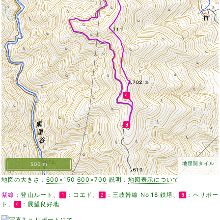
地理院タイル
500 m
地図の大きさ：
600×150
600×700
説明：
地図表示について
紫線
：登山ルート、
：コエド、
：三岐幹線 No.18 鉄塔、
：ヘリポー
ト、
：展望良好地