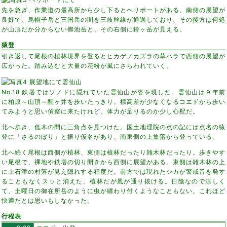
先を急ぎ、作業道の最高所から少し下るとヘリポートがある。南側の展望が
良好で、烏帽子岳と三国岳の間を三岐幹線が通過しており、その後方は何処
が山頂だか分からない御池岳と、その右側に鈴ヶ岳が見える。
猿登
引き返して尾根の植林境界を登るとヒカゲノカズラの草ハラで西側の展望が
広がった。踏み込むと大量の花粉が風にさらわれていく。
No.18 鉄塔ではソノドに隠れていた霊仙山が姿を現した。霊仙山は９年前
に柏原～山頂～醒ヶ井を歩いたっきり。標高差が少なくなるコエドから歩い
てみようと思い偵察に来たけれど、体力が足りるのか少し心配だ。
北へ歩き、低木の間に三角点を見つけた。国土地理院の点の記には点名の猿
登に「さるのぼり」と振り仮名があり、南東側の上集落から登っている。
北へ続く尾根は西側が植林、東側は植林だったり雑木林だったり。歩きやす
い尾根で、裸地や鉄塔の切り開きから西側に展望がある。東側は雑木林の上
に上石津の村落が見え隠れする程度だ。前方では現れたシカが警戒音を発す
ることもなくスッと消えた。植林だが風が通り抜ける。日陰なので涼しく
て、土曜日の御在所岳のように虫が纏わり付くようなこともない。これほど
快適だとは思いもしなかった。
行程表