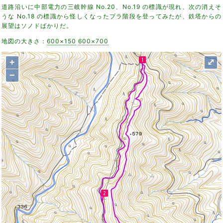
道路沿いに中部電力の三岐幹線 No.20、No.19 の標識が現れ、次の消えそ
うな No.18 の標識から怪しくなったプラ階段を登ってみたが、鉄塔からの
展望はソノドばかりだ。
地図の大きさ：
600×150
600×700
+
⤢
−