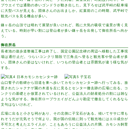
プウエイでは通勤の赤いゴンドラが動き出した。見下ろせば武平峠の駐車場
に大型バスが見える。団体さんのお出ましか。紅葉前のこの時期、武平峠で
観光バスを見る機会が多い。
鎌ヶ岳の山頂では晴れて展望が良いけれど、既に大気の吸収で遠景が青く見
えている。時刻が早い割には登山者が多い鎌ヶ岳を出発して御在所岳へ向か
う。
御在所岳
長者池の遊歩道整備工事は終了し、国定公園記念碑の周辺へ移動した工事現
場は通行止だ。つらいコンクリ階段で三角点へ登ると観光客や登山者が多
い。団体さんの姿はないけれど、いつもの登山者とは雰囲気が違う様な気が
する。
山口誓子の歌碑から旧道を東へ歩いてカモシカセンター跡へ行ってみる。放
置されたシャクナゲ園の木道を左に見るとセンター撤去跡の広場に出る。コ
ンクリの基礎とか放置されているけれど、公益法人の財産処分の割には雑な
ような気がする。御在所ロープウエイがどんぶり勘定で撤去してくれるなら
文句はないけれど。
広場に出ると小さな祠があり、その北側に子宝石がある。傾いてササに埋も
れそうだが元気そうで何より。我が国の伝統に則って観光地にはエロ成分が
不可欠と考えたエライ人が、こともあろうに公益法人の片隅、カモシカ飼育