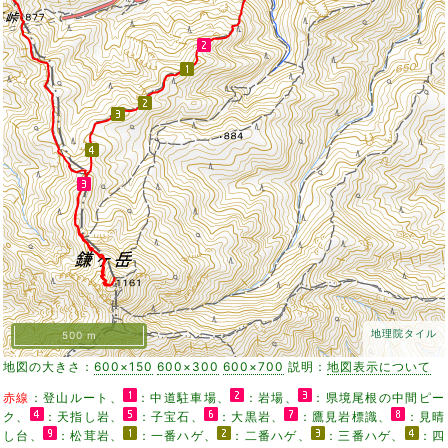
地理院タイル
500 m
地図の大きさ：
600×150
600×300
600×700
説明：
地図表示について
赤線
：登山ルート、
：中道駐車場、
：岩場、
：県境尾根の中間ピー
ク、
：天指し岩、
：子宝石、
：大黒岩、
：鷹見岩標識、
：見晴
し台、
：松茸岩、
：一番ハゲ、
：二番ハゲ、
：三番ハゲ、
：四