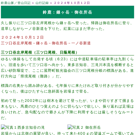
鈴鹿山脈／登山日記
山行記録
２０２４年１０月１２日
鈴鹿：鎌ヶ岳・御在所岳
久し振りに三ツ口谷左岸尾根から鎌ヶ岳へ登った。帰路は御在所岳に登り、
道草しながら一ノ谷新道を下りた。紅葉にはまだ早かった。
２０２４年１０月１２日
三ツ口谷左岸尾根－鎌ヶ岳－御在所岳－一ノ谷新道
三ツ口谷左岸尾根（三ツ口尾根、日蔭尾根）
ゆるい体操をして出発する頃（6:23）には中道駐車場の駐車率は九割くら
い。旧道を歩いて三ツ口谷へ向かう。東多古知谷、三滝川本流を横断すると
広い砂防堰堤で、ここに菰野町観光協会の三ツ口尾根分岐の標識がある。進
行方向は「県境尾根（難路）」だ。
標識の右奥から踏み跡がある。七年振りに来たけれど取り付きが分かりやす
くなった。後はひたすらに急斜面を岩場まで登る。
初めて登った2002年には樹木を避けて登ったが、いまや切りすぎて掴まる
木もない。馬鹿のひとつ覚えのように切らないで欲しい。振り返れば足場は
良いけれど、急勾配なので爺さんが下降に利用するには厳しそうなルート
だ。
岩場からは北側の展望が良い。持って来た400ｇの望遠ズームで覗いてみ