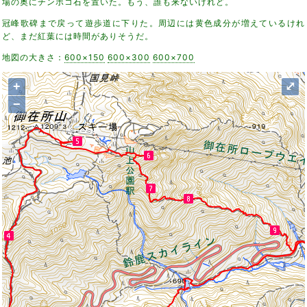
場の奥にチンポコ石を置いた。もう、誰も来ないけれど。
冠峰歌碑まで戻って遊歩道に下りた。周辺には黄色成分が増えているけれ
ど、まだ紅葉には時間がありそうだ。
地図の大きさ：
600×150
600×300
600×700
+
⤢
−