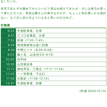
な）だった。
自宅で右ヒザを痛めてからリハビリ登山を続けてきたが、少しは体力が戻っ
て来ただろうか。所詮は爺さんの体力なのだが、ちょっと目出度いかも知れ
ない。もう少し歩けるようになると良いのだけれど。
行程表
6:23
中道駐車場、出発
6:51
三ツ口谷堰堤、出発
7:30
岩場（7:30-7:45）
8:26
県境尾根登山道に到着
8:28
中間ピーク（8:28-8:38）
9:03
鎌ヶ岳、山頂(9:03-9:15)
10:00
武平峠
10:55
山頂遊歩道
11:11
御在所岳、三角点（11:11-11:24）
11:43
一ノ谷新道、下山口
11:59
大黒岩（11:59-12:14）
13:57
中道駐車場、到着
(作成 2024.10.13)