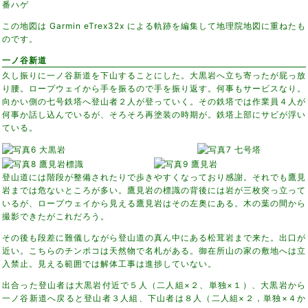
番ハゲ
この地図は Garmin eTrex32x による軌跡を編集して地理院地図に重ねたも
のです。
一ノ谷新道
久し振りに一ノ谷新道を下山することにした。大黒岩へ立ち寄ったが屁っ放
り腰。ロープウェイから手を振るので手を振り返す。何事もサービスなり。
向かい側の七号鉄塔へ登山者２人が登っていく。その鉄塔では作業員４人が
何事か話し込んでいるが、そろそろ再塗装の時期が。鉄塔上部にサビが浮い
ている。
登山道には階段が整備されたりで歩きやすくなっており感謝。それでも鷹見
岩までは危ないところが多い。鷹見岩の標識の背後には岩が三枚突っ立って
いるが、ロープウェイから見える鷹見岩はその左奥にある。木の葉の間から
撮影できたがこれだろう。
その後も段差に難儀しながら登山道の真ん中にある松茸岩まで来た。出口が
近い。こちらのチンポコは天然物で名札がある。御在所山の家の敷地へは立
入禁止。見える範囲では解体工事は進捗していない。
出合った登山者は大黒岩付近で５人（二人組×２、単独×１）、大黒岩から
一ノ谷新道へ戻ると登山者３人組、下山者は８人（二人組×２，単独×４か