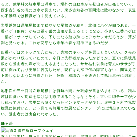
ると、武平峠の駐車場は満車で、場外の自動車から登山者が出発していく。
西多古知谷の滝には水が見えない。東多古知谷の百間滝は陰のなかで、表道
の不動尊では標識が白く見えている。
岩場以降は県境尾根まで穏やかな尾根道が続き、北側にハゲが四つある。一
番ハゲ（仮称）からは鎌ヶ岳の山頂が見えるようになる。小さい三番ハゲは
一部がフサフサしている。下りになる踏み跡にはアカヤシオだろうか、芽が
割と見つかる。これが花芽なら来年の春を期待できるのだが。
四番ハゲはストックで穴だらけ。先端のキャップを買えと言いたい。クモの
巣がかなり残っていたので、今日は先行者があったかどうか。直ぐに県境尾
根から登山者の声が聞こえるようになった。ササ枯れ以前は背丈のササが手
前に倒れており突破に苦労したが、現在は丸裸で何の障害もない。間違えて
下降しないように設置された「危険」標識の下を通過して県境尾根に到着し
た。
地形図の三ツ口谷左岸尾根には何時の間にか破線が書き込まれている。踏み
跡は四番ハゲ周辺を除けば明瞭で困ることはなさそう。古い目印テープが少
し残っており、岩場にも薄くなったペンキマークが少し。途中３ヶ所で私製
標識に気付いた。どう見ても無用で醜悪なピンクテープには汚染されていな
い。登山者には出合わなかった。
鎌ヶ岳
直ぐに武平峠～鎌ヶ岳の中間ピークに到着。展望良好。時刻は八時半。ロー