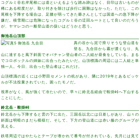
コグルミ谷右岸尾根には道といえるような踏み跡はなく、目印は古いものが
稀にある程度だが、取り付きを除けば歩行に困難はなかった。ただし、この
尾根を下降する場合は、足腰が弱ってきた爺さんとしては国道への急下降が
嫌だ。積雪期には危険になったコグルミ谷の迂回ルートとして良いのだろう
が、ヤマレコの一般登山道の扱いはどうかと思う。
御池岳山頂部
真の谷から泥で滑りそうな登山道を
登る。九合目から霧が濃くなり、丸
山に達すると風下斜面でオバチャン登山者の二人組が昼食をしている。まる
でコロボックルの姉妹に出合ったみたいだ。山頂標識の周辺には二人組と単
独一人。今日、出合った登山者はこれだけ。
山頂標識の近くには小野田セメントの杭があり、隣に2019年とあるピッケ
ルが不法投棄されていた。困ったモノだ。
視界がなく、風が強くて冷たいので、早々に鈴北岳経由で鞍掛峠へ下山する
ことにした。
鈴北岳・鞍掛峠
鈴北岳から下降すると雲の下に出た。三国岳以北には日差しがあり、山々の
斜面は明暗のまだら模様だ。そして、下方の登山道には赤い服のグループが
見える。
鉄塔周辺ではやたらとテープが巻かれて番号が付されている。先月には見て