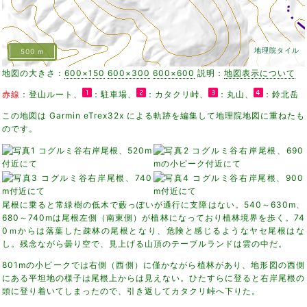
地理院タイル
500 m
地図の大きさ：
600×150
600×300
600×600
説明：
地図表示について
赤線
：登山ルート、
：駐車場、
：カタクリ峠、
：丸山、
：鈴北岳
この地図は Garmin eTrex32x による軌跡を編集して地理院地図に重ねたも
のです。
尾根に乗ると常緑樹の低木で藪っぽいが通行に支障はない。540～630m、
680～740mは尾根左側（南東側）が植林になっており植林境界を歩く。74
0ｍからは落葉した疎林の尾根となり、危険と感じるようなヤセ尾根はな
し。残念ながら曇り空で、見上げる山頂のテーブルランドは雲の中だ。
801mの小ピークでは右側（西側）に僅かながら植林があり、地形図の西側
にある平坦地の様子は尾根上からは見えない。ひたすらに登ると右岸尾根の
頭に登り着いてしまったので、引き返してカタクリ峠へ下りた。