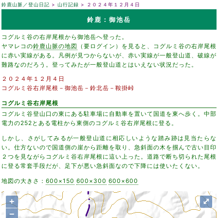
鈴鹿山脈／登山日記
山行記録
２０２４年１２月４日
鈴鹿：御池岳
コグルミ谷の右岸尾根から御池岳へ登った。
ヤマレコの
鈴鹿山脈の地図
（要ログイン）を見ると、コグルミ谷の右岸尾根
に赤い実線がある。凡例が見つからないが、赤い実線が一般登山道、破線が
難路なのだろう。登ってみたが一般登山道とはいえない状況だった。
２０２４年１２月４日
コグルミ谷右岸尾根－御池岳－鈴北岳－鞍掛峠
コグルミ谷右岸尾根
コグルミ谷登山口の東にある駐車場に自動車を置いて国道を東へ歩く。中部
電力の252とある電柱から東側のコグルミ谷右岸尾根に登る。
しかし、さがしてみるが一般登山道に相応しいような踏み跡は見当たらな
い。仕方ないので国道側の崖から距離を取り、急斜面の木を掴んで古い目印
２つを見ながらコグルミ谷右岸尾根に這い上った。道路で断ち切られた尾根
に登る常套手段だが、足下が悪い急斜面なので下降には使いたくない。
地図の大きさ：
600×150
600×300
600×600
+
⤢
−