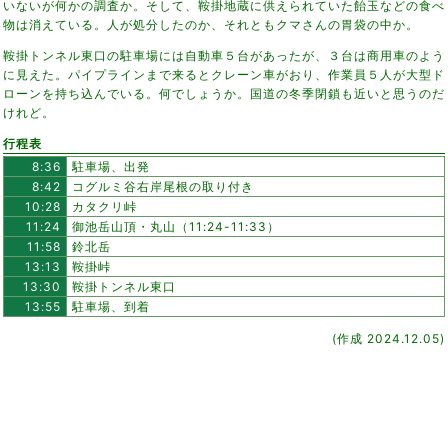
いないが何かの調査か。そして、鞍掛地蔵に供えられていた飴玉などの食べ
物は消えている。人が処分したのか、それともクマさんの胃袋の中か。
鞍掛トンネル東口の駐車場には自動車５台があったが、３台は商用車のよう
に見えた。パイプラインまで来るとクレーン車がおり、作業員５人が大型ド
ローンを持ち込んでいる。何でしょうか。国道の冬季閉鎖も近いと思うのだ
けれど。
行程表
8:36
駐車場、出発
8:42
コグルミ谷右岸尾根の取り付き
10:28
カタクリ峠
11:24
御池岳山頂・丸山（11:24-11:33）
11:58
鈴北岳
13:13
鞍掛峠
13:30
鞍掛トンネル東口
13:55
駐車場、到着
(作成 2024.12.05)