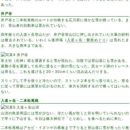
あった。
井戸谷
井戸谷と二本松尾根のルートが分岐する広川原に僅かな雪が残っている。ま
だ、登山者の自動車は置かれていない。
四年振りの入道ヶ岳登山だが、井戸谷登山口に押し出されていた大量の砂利
は撤去されている。いわくら遙拝場（
入道ヶ岳・磐座めぐり
）は荒れたま
ま。大きな倒木まである。
富士社（石神）前を通過すると雪が現れた。日陰では登山道にも雪がある。
避難小屋を通過して右岸に渡ると一面の雪になった。尻セード跡のトレース
は滑るし、これを逃げると20～30cmくらい沈み込んだりする。
スリップして手を使うと冷たいので、ストック２本を引っ張り出した。登る
に従って背後には展望が広がるけれど、体力を消耗するので構ってはいられ
ない。
入道ヶ岳・二本松尾根
山頂の鳥居周辺には雪が少ない。冷たい風が吹くと目を明いていられないの
で早々に下山する。今日は椿大神社で「とりめし」を食べるために来た。
二本松尾根はアセビ・イヌツゲの看板まで下りると登山道に雪が有ったり無