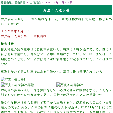
鈴鹿山脈／登山日記
山行記録
２０２５年１月１４日
鈴鹿：入道ヶ岳
井戸谷から登り、二本松尾根を下った。昼食は椿大神社で名物「椿とりめ
し」を食べた。
２０２５年１月１４日
井戸谷－入道ヶ岳－二本松尾根
椿大神社
椿大神社の第３駐車場に自動車を置いた。時刻は７時を過ぎている。既に１
台がおり準備中だ。普段は登山者用駐車場になっているが、昨日までは正月
期間とのことで、登山者には更に遠い駐車場が指定されていた。これは仕方
ない。
車道を歩いて第１駐車場にある手洗いへ。清潔に維持管理されている。
砂利道の参道へ入り、掃き掃除をしているお兄さんに挨拶をする。こんな時
刻でも少しばかりの参詣者を見る。拝殿では巫女さん２人が掃除中だ。
艶やかな椿岸神社も参拝して西門から出発すると、愛宕社の入口にクマ出没
注意の表示がある。クマの目撃情報のリストがあり、昨年11月22日には二
本松コース下方部・沢沿いにて「100センチ程度のクマらしき生物１頭」と