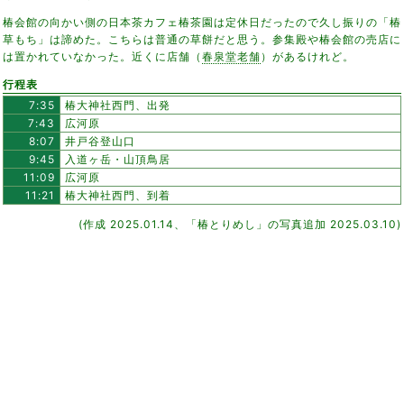
椿会館の向かい側の日本茶カフェ椿茶園は定休日だったので久し振りの「椿
草もち」は諦めた。こちらは普通の草餅だと思う。参集殿や椿会館の売店に
は置かれていなかった。近くに店舗（
春泉堂老舗
）があるけれど。
行程表
7:35
椿大神社西門、出発
7:43
広河原
8:07
井戸谷登山口
9:45
入道ヶ岳・山頂鳥居
11:09
広河原
11:21
椿大神社西門、到着
(作成 2025.01.14、「椿とりめし」の写真追加 2025.03.10)