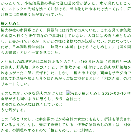
かったりで、小岐須乗越の手前で登山道の雪が消えた。水が現れたところ
で、ストックの先端を洗って片付ける。登山靴も出来るだけ洗っておく。広
川原には自動車５台が置かれていた。
椿とりめし
椿大神社の参拝客は多く、拝殿前には行列が出来ていた。これを見て参集殿
の食堂へ行くと正午前なので混雑はしていない。入口には名物「椿とりめ
し」と書かれているが、何がどの様に名物なのか説明がない。気になってい
たが、日本調理科学会誌に「
鈴鹿市山本町における『とりめし』
」（国立国
会図書館）という一文を見つけた。
とりめしの調理方法は二種類あるとのこと。(1)炊き込み法（調味料と一緒
に鶏肉、野菜類、米を炊く）と、(2)別炊き法（味付けした鶏肉や野菜類を
炊きあがったご飯に混ぜる）だ。しかし、椿大神社では、鶏肉をサラダ油で
炒めて野菜等を加えた具を炊きあがっご飯に混ぜるという「別炊き法」のバ
リルートらしい。
そのためか、小さな鶏肉のかけらは
食感が少し固いように思うし、サラ
ダ油のためか米粒は艶々しているよ
うな気がする。
この「椿とりめし」は参集殿のほか椿会館の食堂にもあり、折詰も販売され
ているようだ。なお、売店で販売している「伊勢名物鶏めしの素」は「別炊
き法」の調理をするもので「椿とりめし」とは別物だ。