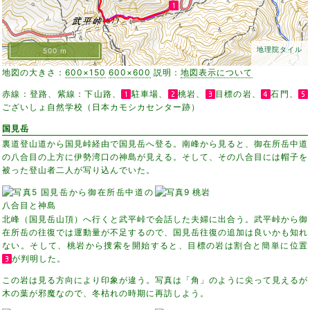
地理院タイル
500 m
地図の大きさ：
600×150
600×600
説明：
地図表示について
赤線：登路、紫線：下山路、
駐車場、
桃岩、
目標の岩、
石門、
ございしょ自然学校（日本カモシカセンター跡）
国見岳
裏道登山道から国見峠経由で国見岳へ登る。南峰から見ると、御在所岳中道
の八合目の上方に伊勢湾口の神島が見える。そして、その八合目には帽子を
被った登山者二人が写り込んでいた。
北峰（国見岳山頂）へ行くと武平峠で会話した夫婦に出合う。武平峠から御
在所岳の往復では運動量が不足するので、国見岳往復の追加は良いかも知れ
ない。そして、桃岩から捜索を開始すると、目標の岩は割合と簡単に位置
が判明した。
この岩は見る方向により印象が違う。写真は「角」のように尖って見えるが
木の葉が邪魔なので、冬枯れの時期に再訪しよう。