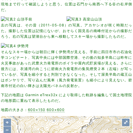
現地まで行って確認しようと思う。位置は石門から南西へ下る谷の右岸側
だ。
左の写真は、その昔（2011-05-08）の写真。アカヤシオが咲く時期だっ
た。撮影した位置は記憶にないが、おそらく国見岳の南峰付近からの撮影だ
ろう。右の写真は望湖台から東へ移動してスキー場から撮影したものだ。
そんなスキー場からは朝日に輝く伊勢湾が見える。手前に四日市市の石油化
学コンビナート、写真中央には中部国際空港、その後の知多半島には昨年に
火災事故があった武豊火力発電所のボイラや屋内式貯炭場が見える。さらに
後方には、衣浦湾の向こうに碧南火力発電所の集気煙突２本（左端）が写っ
ているが、写真を縮小すると判別できなくなった。そして渥美半島の蔵王山
はボンヤリで、写り込んだ風車（風力発電装置）も縮小により見えない。碧
南市付近の白い輝きは太陽光パネルの反射か。
下記の地図は Garmin eTrex32x により取得した軌跡を編集して国土地理院
の地形図に重ねて表示したものだ。
地図の大きさ：
600×150
600×600
+
⤢
−