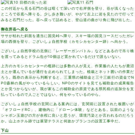
この付近から見る石門の谷は暗くて深いので右岸側を登り、谷が浅くなった
ところで谷底へ降りる。少し歩き難いが、やがて左上に岩を見たので行って
みると石門だった。谷へ戻って詰めると、登山道の曲がり角に飛び出した。
御在所岳へ戻る
ササが枯れた斜面を適当に国見峠へ降り、スキー場の国見コースだったガレ
場の西側を登り、ございしょ自然学校（カモシカセンター跡）へ向かう。
ございしょ自然学校の北側に「レーザーガンバトル」などとあるので吊り橋
を渡ってみるとドラム缶が10個ほど置かれているだけで誰もいない。
上方のカモシカセンターの檻跡には多数の人が見え、作業服の人たちが鹿沼
土とか運んでいるが通行を止められてしまった。植栽とネット囲いの作業だ
ろう。既存の表示から判断すると、三重県の補助金と三十三銀行の資金でN
PO森林の風がやっているらしい。NPOのサイトを見ても補助金の成果報告
とか見つからないが、我が家もこの補助金の原資である県民税の追加分を支
払っているので人ごとではない。何をやっているのやら。
ございしょ自然学校の玄関にある案内には、玄関前に設置された板囲いが
「オフロードRC」、建物内に「ドローン体験」などとある。以前のような
シャボン玉遊びの方が余程に良いと思うが、環境汚染とか言われるのだろう
か。山上ホテル跡では展望テラスと何故かブランコの設置工事中だ。
下山