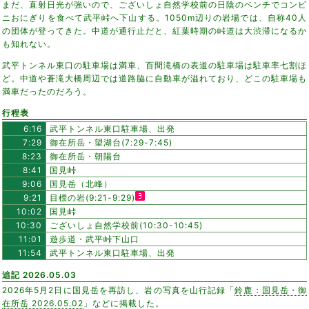
まだ、直射日光が強いので、ございしょ自然学校前の日陰のベンチでコンビ
ニおにぎりを食べて武平峠へ下山する。1050m辺りの岩場では、自称40人
の団体が登ってきた。中道が通行止だと、紅葉時期の峠道は大渋滞になるか
も知れない。
武平トンネル東口の駐車場は満車、百間滝橋の表道の駐車場は駐車率七割ほ
ど。中道や蒼滝大橋周辺では道路脇に自動車が溢れており、どこの駐車場も
満車だったのだろう。
行程表
6:16
武平トンネル東口駐車場、出発
7:29
御在所岳・望湖台(7:29-7:45)
8:23
御在所岳・朝陽台
8:41
国見峠
9:06
国見岳（北峰）
9:21
目標の岩(9:21-9:29)
10:02
国見峠
10:30
ございしょ自然学校前(10:30-10:45)
11:01
遊歩道・武平峠下山口
11:54
武平トンネル東口駐車場、出発
追記 2026.05.03
2026年5月2日に国見岳を再訪し、岩の写真を山行記録「
鈴鹿：国見岳・御
在所岳 2026.05.02
」などに掲載した。