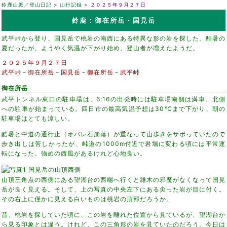
鈴鹿山脈／登山日記
山行記録
２０２５年９月２７日
鈴鹿：御在所岳・国見岳
武平峠から登り、国見岳で桃岩の南西にある特異な形の岩を探した。酷暑の
夏だったが、ようやく気温が下がり始め、登山者が増えたようだ。
２０２５年９月２７日
武平峠－御在所岳－国見岳－御在所岳－武平峠
御在所岳
武平トンネル東口の駐車場は、6:16の出発時には駐車場南側は満車。北側
への駐車が始まっている。四日市の最高気温予想は30℃まで下がり、朝の
駐車場はとても涼しい。
酷暑と中道の通行止（オバレ石崩落）が重なって山歩きをサボっていたので
歩き出しは苦しかったが、峠道の1000m付近で岩場に変わる頃には平常運
転になった。強めの西風があるけれど心地良い。
山頂三角点の西側にある望湖台の西端へ行くと雑木の邪魔がなくなって国見
岳が良く見える。そして、上の写真の中央左下にある尖った岩が目に付く。
その右上に僅かに見える白いものは桃岩の頂部だろうか。
昔、桃岩を探していた頃に、この岩を離れた位置から見ているが、望湖台か
ら見る印象とは違う。けれど、この三角形の岩を見ていたのだろう。今日は