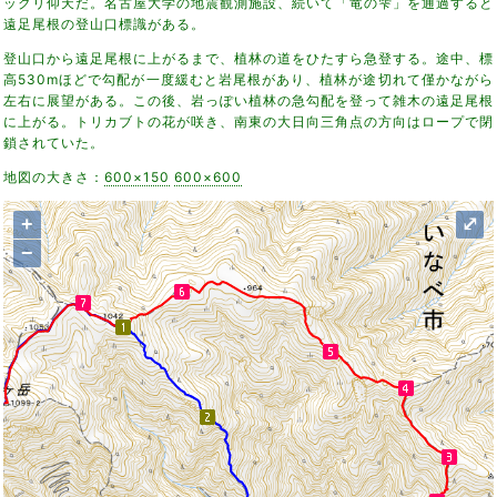
ックリ仰天だ。名古屋大学の地震観測施設、続いて「竜の雫」を通過すると
遠足尾根の登山口標識がある。
登山口から遠足尾根に上がるまで、植林の道をひたすら急登する。途中、標
高530mほどで勾配が一度緩むと岩尾根があり、植林が途切れて僅かながら
左右に展望がある。この後、岩っぽい植林の急勾配を登って雑木の遠足尾根
に上がる。トリカブトの花が咲き、南東の大日向三角点の方向はロープで閉
鎖されていた。
地図の大きさ：
600×150
600×600
+
⤢
−