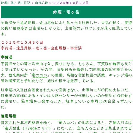
鈴鹿山脈／登山日記
山行記録
２０２５年１０月３０日
鈴鹿：竜ヶ岳
宇賀渓から遠足尾根、金山尾根により竜ヶ岳を往復した。天気が良く、展望
の良い稜線歩きは素晴らしかった。山頂部のシロヤシオが朱く紅葉してい
る。
２０２５年１０月３０日
宇賀渓－遠足尾根－竜ヶ岳－金山尾根－宇賀渓
宇賀渓
宇賀渓からの竜ヶ岳登山は久し振りになる。もちろん、宇賀渓の施設も長ら
く訪れていなかった。その間、旧受付所を撤去して駐車場の収容能力を拡
大、観光案内所「
竜のコバ
」の整備、高額な宿泊施設の誘致、キャンプ場の
管理者変更と予約化など、施設の様子は激変している。
駐車場の入退は自動化されたので面倒はない。出庫時に500円の支払いだ。
駐車場の東端にあるトイレは人感センサーが作動しないのか照明が点灯せず
に薄暗い。駐車場を出発するとき、駐車している車両は20台足らずだっ
た。
遠足尾根
舗装された北河内林道を歩く。「竜のコバ」の地図によると、左側の河原は
「進入禁止（Hyggeエリア）」になった。立ち入ることさえ禁止されてビ