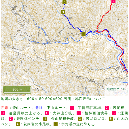
地理院タイル
500 m
地図の大きさ：
600×150
600×600
説明：
地図表示について
赤線
：登山ルート、
青線
：下山ルート、
：宇賀渓駐車場、
：岩尾根、
：遠足尾根に上がる、
：大鉢山分岐、
：植林西側境界、
：迂回
路、
：管理棟ベンチ、
：金山尾根分岐、
：岩ゴロゴロ、
：丸太の
ベンチ、
：花崗岩の小尾根、
：宇賀渓の道に降りる