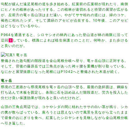
勾配が緩んだ遠足尾根の道を歩き始める。紅葉前の広葉樹が現れたり、南側
にヒノキの植林があったりする。この植林が途切れると待望の展望が広がる
が、左前方の竜ヶ岳山頂はまだ遠い。やがてササ枯れの道には、緑のコケ、
褐色に枯れたシダ、そして濃緑のアセビが点在する。10年後、このアセビ
はどうなっているやら。
P964を通過すると、シロヤシオの林内にあった登山道が林の南限に沿って
迂回
している。標識によれば植生保護とのことだ。何時か、また歩ける
と良いのだが。
整備された急勾配の階段道を金山尾根分岐へ登り、竜ヶ岳山頂に正対する。
そして、背後の藤原岳では三角点があった袴ヶ腰を重機が削り取っている。
なにかと展望抜群になった尾根にはP1042へと整備された木道が続く。
竜ヶ岳
県境の三差路から県境尾根を竜ヶ岳の山頂へ登る。最後の急斜面は、鋼線を
打ち込んで木板を固定し、各段に石を詰め込んだ階段道だ。労力を投入した
分だけ良い保護効果が現れると良いのだけれど。
山頂の三角点周辺では、コケやシダの間に枯れたササの白い茎が残り、シカ
の糞が散らばっている。座ろうとは思えないので風景を見ながら立ったまま
で昼食のおにぎりを食べ、紅葉したシロヤシオを見物しながら金山尾根分岐
へ引き返した。