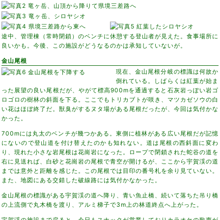
途中、管理棟（常時閉鎖）のベンチに休憩する登山者が見えた。食事場所に
良いかも。今後、この施設がどうなるのかは承知していないが。
金山尾根
現在、金山尾根分岐の標識は何故か
倒れている。しばらくは紅葉が始ま
った展望の良い尾根だが、やがて標高900mを通過すると石灰岩っぽい岩ゴ
ロゴロの樹林の斜面を下る。ここでもトリカブトが咲き、マツカゼソウの白
い花はほぼ終了だ。獣臭がするヌタ場がある尾根だったが、今回は気付かな
かった。
700mには丸太のベンチが幾つかある。東側に植林がある広い尾根だが記憶
にないので登山道を付け替えたのかも知れない。道は尾根の西斜面に変わ
り、現れた小さな岩尾根は花崗岩になった。ロープで閉鎖された蛇谷の道を
右に見送れば、白砂と花崗岩の尾根で青空が開けるが、ここから宇賀渓の道
までは意外と距離を感じた。この尾根では目印の番号札を余り見ていない。
また、地図にある交錯した破線路には気付かなかった。
金山尾根の標識がある宇賀渓の道へ降り、青い魚止橋、続いて落ちた吊り橋
の上流側で丸木橋を渡り、アルミ梯子で3m上の林道終点へ上がった。
宇賀渓の施設まで戻ると、今日もスナックが営業しておりカラオケの歌声が