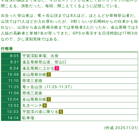
聞こえる。演歌だった。毎回、聞こえてくるように記憶している。
出合った登山者は、竜ヶ岳山頂までは8人ほど。ほとんどが単独登山者だ。
山頂では11人ほどが入れ替わったが、3割くらいが石榑峠からの往来かも知
れない。山頂から金山尾根分岐までは単独者3人だったか。金山尾根では3
人組の高齢者と単独1名が登ってきた。GPSが表示する日没時刻は17時3分
なので、少し遅刻気味ではある。
行程表
8:05
宇賀渓駐車場、出発
8:31
遠足尾根登山道、登山口
9:34
遠足尾根に上がる
10:56
金山尾根分岐
11:10
県境三差路
11:25
竜ヶ岳山頂（11:25-11:37）
11:56
県境三差路
12:04
金山尾根分岐
12:52
丸太ベンチ
13:33
宇賀渓の道に降りる
14:14
駐車場
(作成 2025.11.01)