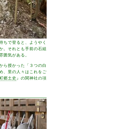
持ちで登ると、ようやく
か。それとも手前の石組
雰囲気がある。
から授かった「３つの白
め、里の人々はこれをご
町郷土史
』の関神社の項