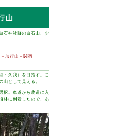
行山
白石神社跡の白石山、少
丘－加行山－関宿
点・久我）を目指す。こ
の山として見える。
選択。車道から農道に入
植林に到着したので、あ