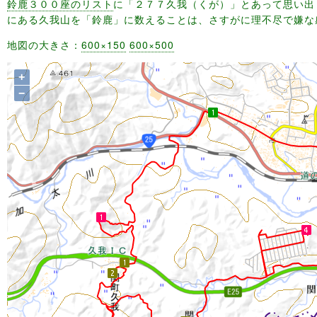
鈴鹿３００座のリスト
に「２７７久我（くが）」とあって思い出
にある久我山を「鈴鹿」に数えることは、さすがに理不尽で嫌な
地図の大きさ：
600×150
600×500
+
−