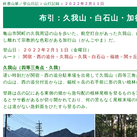
鈴鹿山脈／登山日記
山行記録
２０２２年２月１１日
布引：久我山・白石山・加
亀山市関町の久我周辺の山を歩いた。航空灯台があった久我山、
し離れて宗教的な色彩がある加行山（がんごやま）だ。
登山日
２０２２年２月１１日
金曜日
ルート
関宿・西の追分－久我山－久我－白石山－福徳－関ヶ
久我山（四等三角点・久我）
遅い時刻だが関宿・西の追分駐車場を出発して久我山（四等三角
の山は、西の追分付近からは、錫杖ヶ岳の右手前に形の良い植林
登路は点の記にある東側の畑から急勾配の植林尾根を登るものを
るとササ藪があるが切り開かれており、何の苦もなく尾根末端の
とは道がない急斜面をひたすら登るのみ。