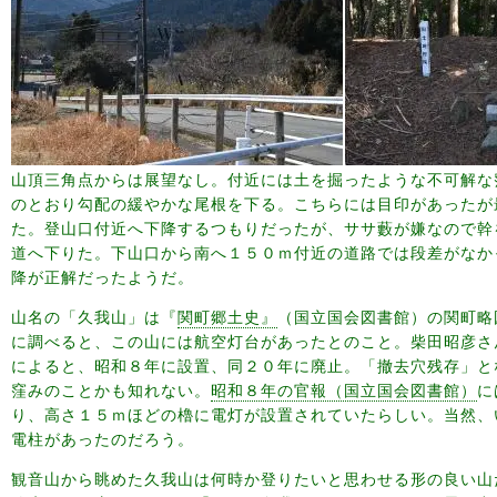
山頂三角点からは展望なし。付近には土を掘ったような不可解な
のとおり勾配の緩やかな尾根を下る。こちらには目印があったが
た。登山口付近へ下降するつもりだったが、ササ藪が嫌なので幹
道へ下りた。下山口から南へ１５０ｍ付近の道路では段差がなか
降が正解だったようだ。
山名の「久我山」は『
関町郷土史』
（国立国会図書館）の関町略
に調べると、この山には航空灯台があったとのこと。柴田昭彦さ
によると、昭和８年に設置、同２０年に廃止。「撤去穴残存」と
窪みのことかも知れない。
昭和８年の官報（国立国会図書館）
に
り、高さ１５ｍほどの櫓に電灯が設置されていたらしい。当然、
電柱があったのだろう。
観音山から眺めた久我山は何時か登りたいと思わせる形の良い山