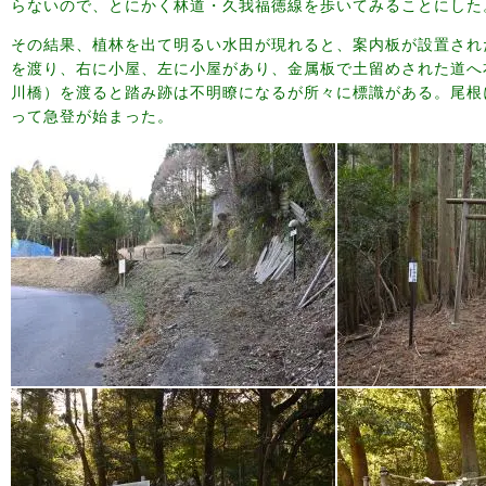
らないので、とにかく林道・久我福徳線を歩いてみることにした
その結果、植林を出て明るい水田が現れると、案内板が設置され
を渡り、右に小屋、左に小屋があり、金属板で土留めされた道へ
川橋）を渡ると踏み跡は不明瞭になるが所々に標識がある。尾根
って急登が始まった。