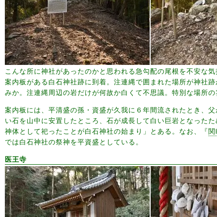
こんな所に神社があったのかと思われる急勾配の尾根を不安な気
案内板がある白石神社跡に到着。注連縄で囲まれた場所が神社跡
みか。注連縄周辺の岩だけが何故か白くて不思議。特別な場所の
案内板には、平清盛の孫・資盛が久我に６年間流されたとき、父
い石を山中に安置したところ、石が成長して白い巨岩となったた
神体として祀ったことが白石神社の始まり」とある。なお、『
関
では白石神社の祭神を平資盛としている。
医王寺