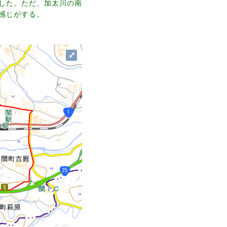
した。ただ、加太川の南
感じがする。
⤢