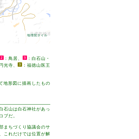
地理院タイル
：鳥居、
：白石山・
円光寺、
：福徳山医王
集して地形図に描画したもの
白石山は白石神社があっ
コブだ。
部まちづくり協議会のサ
、これだけでは位置が解