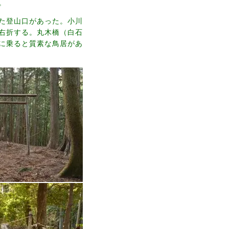
。
た登山口があった。小川
右折する。丸木橋（白石
に乗ると質素な鳥居があ