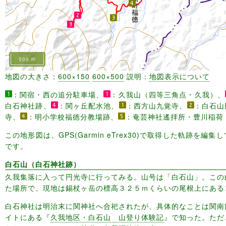
500 m
地図の大きさ：
600×150
600×500
説明：
地図表示について
：関宿・西の追分駐車場、
：久我山（四等三角点・久我）、
白石神社跡、
：関ヶ丘配水池、
：西方山九覚寺、
：白石山
寺、
：明小学校福徳分教場跡、
：奄芸神社遙拝所・豊川稲荷
この地形図は、GPS(Garmin eTrex30)で取得した軌跡を編
です。
白石山（白石神社跡）
久我集落に入って円光寺に行ってみる。山号は「白石山」。この
た場所で、現地は錫杖ヶ岳の標高３２５ｍくらいの尾根上にある
白石神社は明治末に関神社へ合祀されたが、具体的なことは関南
イトにある『
久我地区・白石山 山登り体験記
』で知った。ただ