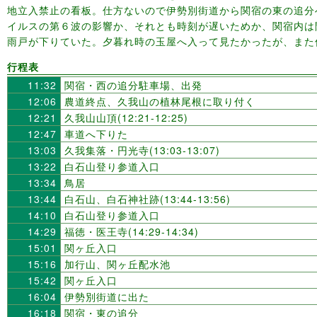
地立入禁止の看板。仕方ないので伊勢別街道から関宿の東の追分
イルスの第６波の影響か、それとも時刻が遅いためか、関宿内は
雨戸が下りていた。夕暮れ時の玉屋へ入って見たかったが、また
行程表
11:32
関宿・西の追分駐車場、出発
12:06
農道終点、久我山の植林尾根に取り付く
12:21
久我山山頂(12:21-12:25)
12:47
車道へ下りた
13:03
久我集落・円光寺(13:03-13:07)
13:22
白石山登り参道入口
13:34
鳥居
13:44
白石山、白石神社跡(13:44-13:56)
14:10
白石山登り参道入口
14:29
福徳・医王寺(14:29-14:34)
15:01
関ヶ丘入口
15:16
加行山、関ヶ丘配水池
15:42
関ヶ丘入口
16:04
伊勢別街道に出た
16:18
関宿・東の追分