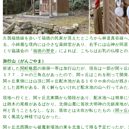
久我福徳線を歩いて福徳の民家が見えたところから林道真谷線へ
る。小綺麗な境内には小さな薬師堂があり、右手には山神が同居
くり協議会の『
福徳の歴史
』によれば、こちらはお乳の仏様との
加行山（がんごやま）
前述した
関町略図
の南側一帯は加行山だが、現在は一部が関ヶ丘
１７７．２ｍの三角点があったので、関ヶ丘はこれを削って開発
関ヶ丘東側には山頂に関ヶ丘配水池がある１６０ｍ余の山が残さ
とした資料がある。良く解らないけれど配水池の山へ行ってみた
現地へ行くと、関ヶ丘北東隅から階段があり、配水池へは簡単に
は雑木の尾根があるばかり。北側山麓に笛吹大明神の元鎮座地が
何と言うこともなし。なお、笛吹とは火吹が転じたもの（
関ヶ丘
吹く風流な神様ではなかった。
関ヶ丘北西隅から破魔射場池の東を北進して帰る予定だったが、