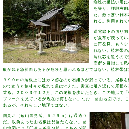
蜘蛛の巣払い用に
を登り、拝殿右側
た。藪っぽい雑木
れる。利用されて
送電線下の切り開
が夏草が茂ってい
に再発見。もう少
れない。植林帯の
尾根芯を追うので
高所を目指して尾
痕が残る急斜面もあるが危険と思われるほどではない。植林帯は
３９０ｍの尾根上にはカマ跡なのか石組みが残っている。尾根を
ので追うと植林帯が現れて道は消えた。素直に引き返して尾根を
乗る。
２００３年１２月
、この尾根を歩いたとき、この地点で「
プマークを見ているが現在は何もない。なお、登山地図では、こ
あるが、それらしい地形ではない。
国見岳（短山国見岳、５２９ｍ）は通過点
だ。以前あった山名板は見当たらない。登
山地図には「◯滝ヶ谷道分岐」とあるが間