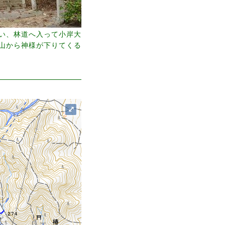
い、林道へ入って小岸大
山から神様が下りてくる
⤢