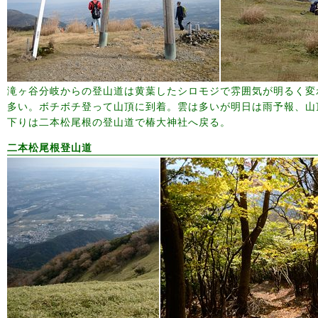
滝ヶ谷分岐からの登山道は黄葉したシロモジで雰囲気が明るく変
多い。ボチボチ登って山頂に到着。雲は多いが明日は雨予報、山
下りは二本松尾根の登山道で椿大神社へ戻る。
二本松尾根登山道