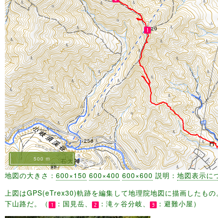
500 m
地図の大きさ：
600×150
600×400
600×600
説明：
地図表示に
上図はGPS(eTrex30)軌跡を編集して地理院地図に描画した
下山路だ。（
：国見岳、
：滝ヶ谷分岐、
：避難小屋）