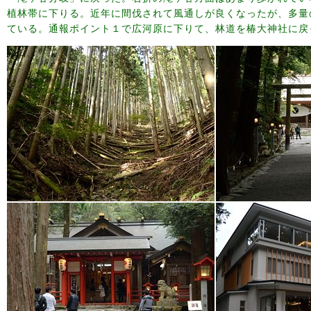
植林帯に下りる。近年に間伐されて風通しが良くなったが、多量
ている。通報ポイント１で広河原に下りて、林道を椿大神社に戻