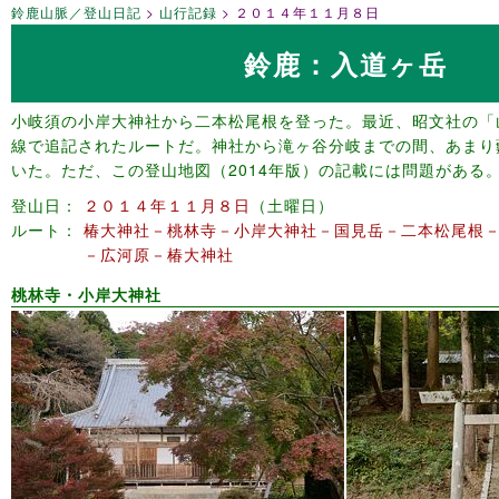
鈴鹿山脈／登山日記
山行記録
２０１４年１１月８日
鈴鹿：入道ヶ岳
小岐須の小岸大神社から二本松尾根を登った。最近、昭文社の「
線で追記されたルートだ。神社から滝ヶ谷分岐までの間、あまり
いた。ただ、この登山地図（2014年版）の記載には問題がある
登山日
２０１４年１１月８日
土曜日
ルート
椿大神社－桃林寺－小岸大神社－国見岳－二本松尾根
－広河原－椿大神社
桃林寺・小岸大神社