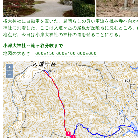
椿大神社に自動車を置いた。見晴らしの良い車道を桃林寺へ向か
神社に到着した。ここは入道ヶ岳の尾根が丘陵地に沈むところ。
地点だ。今日は小岸大神社の神様の道を登ることになる。
小岸大神社～滝ヶ谷分岐まで
地図の大きさ：
600×150
600×400
600×600
+
−