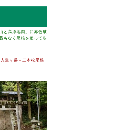
山と高原地図」に赤色破
藪もなく尾根を追って歩
。
－入道ヶ岳－二本松尾根