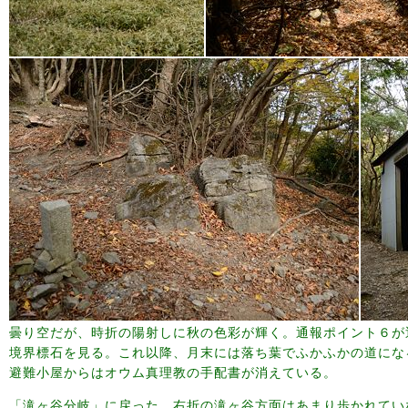
曇り空だが、時折の陽射しに秋の色彩が輝く。通報ポイント６が
境界標石を見る。これ以降、月末には落ち葉でふかふかの道にな
避難小屋からはオウム真理教の手配書が消えている。
「滝ヶ谷分岐」に戻った。右折の滝ヶ谷方面はあまり歩かれてい