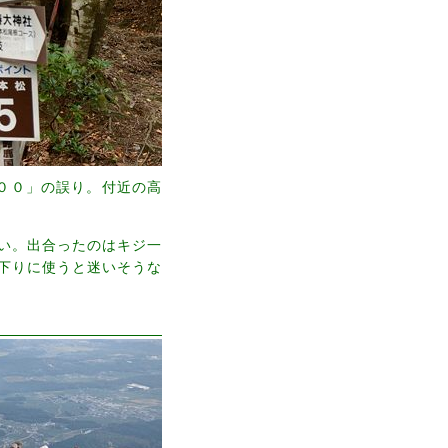
００」の誤り。付近の高
い。出合ったのはキジ一
下りに使うと迷いそうな