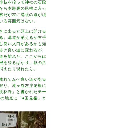
小枝を拾って神社の石段
から本殿裏の尾根に入っ
林だが左に溝状の道が現
いる雰囲気はない。
きに出ると頭上は開ける
る。溝道が消えるが右手
し良い入口があるかも知
歩き良い道に変わるが、
道を離れた。ここからは
根を登るばかり。獣の爪
消えたり現れたり。
離れて左へ良い道がある
登り、滝ヶ谷左岸尾根に
桃林寺」と書かれたテー
の地点に「●国見岳」と