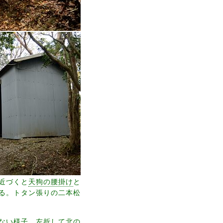
近づくと
天狗の腰掛け
と
る。トタン張りの二本松
ない様子。左折して北の