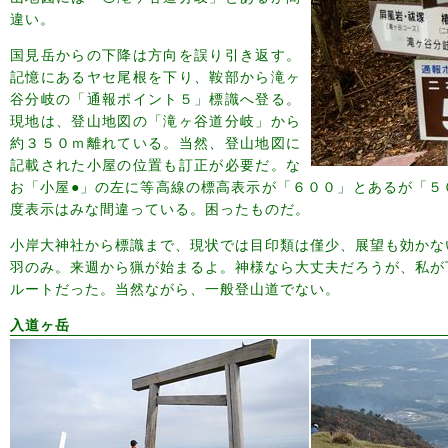
違い。
国見岳からの下降は方向を誤り引き返す。
記憶にあるヤセ尾根を下り、鞍部から滝ヶ
谷分岐の「通報ポイント５」標識へ登る。
現地は、登山地図の「滝ヶ谷道分岐」から
約３５０ｍ離れている。当然、登山地図に
記載された小屋の位置も訂正が必要だ。な
お「小屋●」の左に等高線の標高表示が「６００」とあるが「５
度表示はみな間違っている。困ったものだ。
小岸大神社から標識まで、現状では目印類は僅少、展望も効かな
羽のみ。来週から猟が始まるよ。神様なら大丈夫だろうが、私が
ルートだった。当然ながら、一般登山道でない。
入道ヶ岳