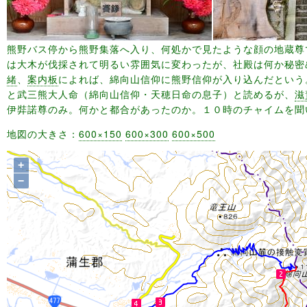
熊野バス停から熊野集落へ入り、何処かで見たような顔の地蔵尊
は大木が伐採されて明るい雰囲気に変わったが、社殿は何か秘密
緒
、
案内板
によれば、綿向山信仰に熊野信仰が入り込んだという
と武三熊大人命（綿向山信仰・天穂日命の息子）と読めるが、
滋
伊弉諾尊のみ。何かと都合があったのか。１０時のチャイムを聞
地図の大きさ：
600×150
600×300
600×500
+
−