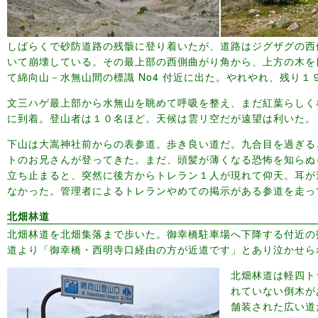
しばらくで砂防道路の残骸に登り着いたが、道路はジグザグの西
いて崩壊している。その最上部の西側曲がり角から、上方の木を
て綿向山－水無山間の標識 No4 付近に出た。やれやれ、残り１
文三ハゲ最上部から水無山を眺めて呼吸を整え、まだ紅葉らしく
に到着。登山者は１０名ほど。天候は雲リ空だが遠望は利いた。
下山は大嵩神社前からの表参道。歩き良い道だ。九合目を過ぎる
トのお兄さんが登ってきた。まだ、頭髪が薄くなる恐怖を知らぬ
立ち止まると、突然に後方からトレラン１人が現れて仰天。耳が
なかった。管理者によるトレランやめての掲示がある参道を走っ
北畑林道
北畑林道を北畑集落まで歩いた。御幸橋駐車場へ下降する付近の
道より「御幸橋・西明寺口経由の方が近道です」とあり泣かせら
北畑林道は軽四ト
れていない倒木が
舗装された広い道