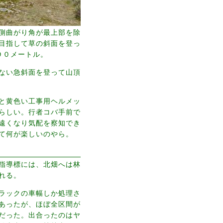
側曲がり角が最上部を除
目指して草の斜面を登っ
９０メートル。
ない急斜面を登って山頂
と黄色い工事用ヘルメッ
らしい。行者コバ手前で
遠くなり気配を察知でき
て何が楽しいのやら。
指導標には、北畑へは林
れる。
ラックの車幅しか処理さ
あったが、ほぼ全区間が
だった。出合ったのはヤ