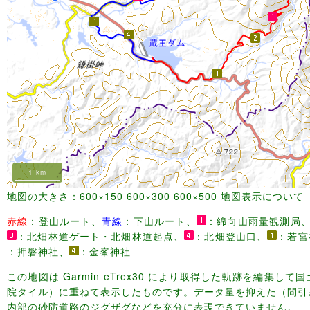
1 km
地図の大きさ：
600×150
600×300
600×500
地図表示について
赤線
：登山ルート、
青線
：下山ルート、
：綿向山雨量観測局
：北畑林道ゲート・北畑林道起点、
：北畑登山口、
：若宮
：押磐神社、
：金峯神社
この地図は Garmin eTrex30 により取得した軌跡を編集し
院タイル）に重ねて表示したものです。データ量を抑えた（間引
内部の砂防道路のジグザグなどを充分に表現できていません。