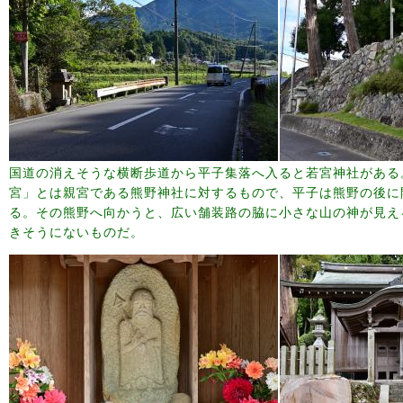
国道の消えそうな横断歩道から平子集落へ入ると若宮神社がある
宮」とは親宮である熊野神社に対するもので、平子は熊野の後に
る。その熊野へ向かうと、広い舗装路の脇に小さな山の神が見え
きそうにないものだ。