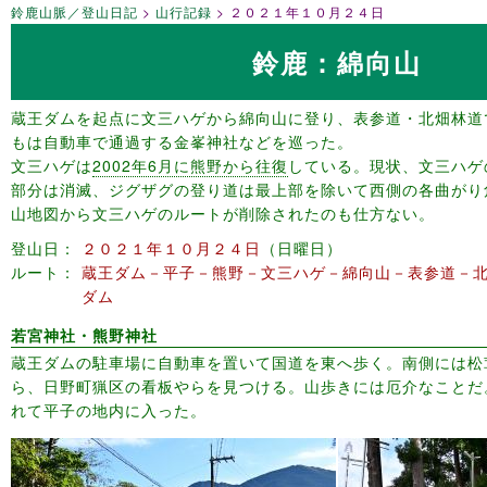
鈴鹿山脈／登山日記
山行記録
２０２１年１０月２４日
鈴鹿：綿向山
蔵王ダムを起点に文三ハゲから綿向山に登り、表参道・北畑林道
もは自動車で通過する金峯神社などを巡った。
文三ハゲは
2002年6月に熊野から往復
している。現状、文三ハゲ
部分は消滅、ジグザグの登り道は最上部を除いて西側の各曲がり
山地図から文三ハゲのルートが削除されたのも仕方ない。
登山日
２０２１年１０月２４日
日曜日
ルート
蔵王ダム－平子－熊野－文三ハゲ－綿向山－表参道－
ダム
若宮神社・熊野神社
蔵王ダムの駐車場に自動車を置いて国道を東へ歩く。南側には松
ら、日野町猟区の看板やらを見つける。山歩きには厄介なことだ
れて平子の地内に入った。