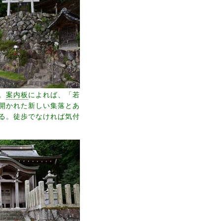
。
案内板
によれば、「若
開かれた新しい集落とあ
る。徒歩でなければ気付