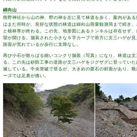
綿向山
熊野神社から山の神、野の神を左に見て林道を歩く。案内がある
はまた何時か。良好な状態の林道は綿向山雨量観測局まで続き、
と植林帯が終わる。この先、地形図にあるトンネルは存在せず、
望が開ける。舗装された小さなＳ字カーブで前方に文三ハゲが見
路面が荒れているが歩行に支障なし。
再び小石が散らばる細いコンクリ舗装（写真）になり、林道は文
る。この先は砂防工事の道路が文三ハゲをジグザグに登っていた
滅している。中央突破で登るが、大きめの栗石の斜面があり、靴
ーズでは足裏が痛い。