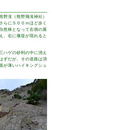
熊野滝（熊野飛滝神社）
さらに５００ｍほど歩く
自然林となって右側の展
え、右に堰堤が現れると
三ハゲの砂利の中に消え
はずだが、その道路は消
底が薄いハイキングシュ