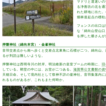
マドリと道迷いの
る浄善坊の北を通
れた耕地に出た。
畑林道起点の標柱
フェンスの出口は
な「綿向山登山口
を押した爺さんが
押磐神社（綿向本宮）・金峯神社
音羽交差点から南へ歩くと交差点北東角に石標が二つ。綿向山、
るが判読は難しいような。
押磐神社は西明寺川の対岸。明治維新の皇室ブームの時期に、
旧
している。鞘堂の中には、お堂が二つある。
滋賀県公文書館の資
天穂日命。そして境内社として祭神不詳の釜神社。音羽集落内に
れるものがあるが、これもまた何時か。