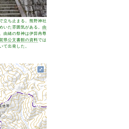
で立ち止まる。熊野神社
めいた雰囲気がある。
由
。由緒の祭神は伊弉冉尊
賀県公文書館の資料
では
いて出発した。
⤢