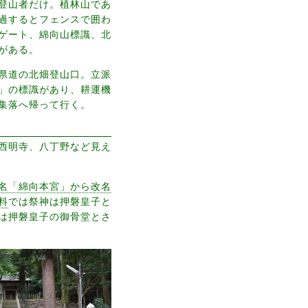
登山者だけ。植林山であ
過するとフェンスで囲わ
ゲート、綿向山標識、北
がある。
県道の北畑登山口。立派
」の標識があり、耕運機
集落へ帰って行く。
西明寺、八丁野など見え
名「綿向本宮」から改名
料
では祭神は押磐皇子と
は押磐皇子の御骨堂とさ