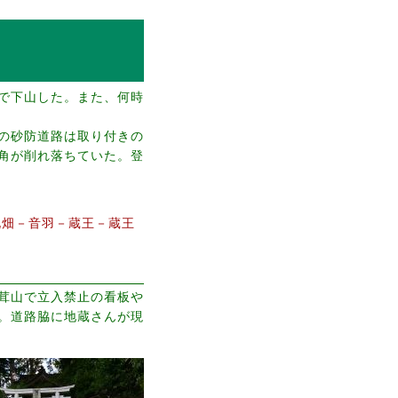
で下山した。また、何時
の砂防道路は取り付きの
角が削れ落ちていた。登
北畑－音羽－蔵王－蔵王
茸山で立入禁止の看板や
。道路脇に地蔵さんが現