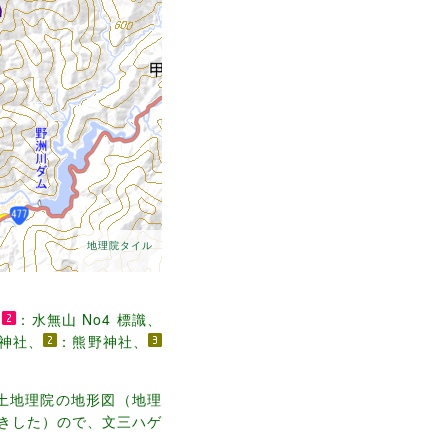
地理院タイル
、
：水無山 No4 標識、
神社、
：熊野神社、
て国土地理院の地形図（地理
きした）ので、文三ハゲ