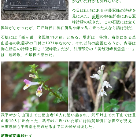
かないだけかも知れないが。
今日は山頂にある伊藤冠峰の詩碑を
見に来た。
前回
の御在所岳にある冠
峰詩碑の続きだ。この石版には全く
興味がなかったが、江戸時代に御在所岳や鎌ヶ岳に登った人なら話は別だ。
石版には「鎌ヶ岳一名冠峰1161m」とある。場所は一等地。右側にある某
山岳会の慰霊碑の日付は1971年なので、それ以前の設置だろうか。内容は
御在所岳の詩碑と同じ「冠峰歌」だが、引用部分の「美哉冠峰長悠悠･･･」
は「冠峰歌」の最後の部分だ。
武平峠から山頂までに登山者10人に追い越され、武平峠までの下山では登
山者19人に出合った。武平峠に近づいた頃には滋賀県側には青空が見え、
三重県側も平野部を見通せるまでに天候が回復した。
菰野町図書館にて