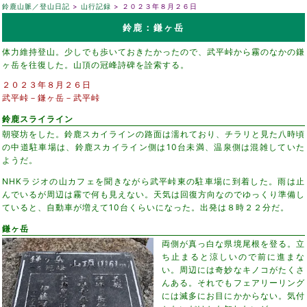
鈴鹿山脈／登山日記
山行記録
２０２３年８月２６日
鈴鹿：鎌ヶ岳
体力維持登山。少しでも歩いておきたかったので、武平峠から霧のなかの鎌
ヶ岳を往復した。山頂の冠峰詩碑を詮索する。
２０２３年８月２６日
武平峠－鎌ヶ岳－武平峠
鈴鹿スライライン
朝寝坊をした。鈴鹿スカイラインの路面は濡れており、チラリと見た八時頃
の中道駐車場は、鈴鹿スカイライン側は10台未満、温泉側は混雑していた
ようだ。
NHKラジオの山カフェを聞きながら武平峠東の駐車場に到着した。雨は止
んでいるが周辺は霧で何も見えない。天気は回復方向なのでゆっくり準備し
ていると、自動車が増えて10台くらいになった。出発は８時２２分だ。
鎌ヶ岳
両側が真っ白な県境尾根を登る。立
ち止まると涼しいので前に進まな
い。周辺には奇妙なキノコがたくさ
んある。それでもフェアリーリング
には滅多にお目にかからない。気付