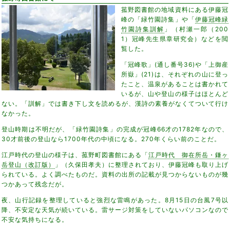
菰野図書館の地域資料にある伊藤冠
峰の「緑竹園詩集」や「
伊藤冠峰緑
竹園詩集訓解
」（村瀬一郎（200
1）冠峰先生県章研究会）などを閲
覧した。
「冠峰歌」(通し番号36)や「上御産
所嶽」(21)は、それぞれの山に登っ
たこと、温泉があることは書かれて
いるが、山や登山の様子はほとんど
ない。「訓解」では書き下し文を読めるが、漢詩の素養がなくてついて行け
なかった。
登山時期は不明だが、「緑竹園詩集」の完成が冠峰66才の1782年なので、
30才前後の登山なら1700年代の中頃になる。270年くらい前のことだ。
江戸時代の登山の様子は、菰野町図書館にある「
江戸時代 御在所岳・鎌ヶ
岳登山（改訂版）
」（久保田孝夫）に整理されており、伊藤冠峰も取り上げ
られている。よく調べたものだ。資料の出所の記載が見つからないものが幾
つかあって残念だが。
夜、山行記録を整理していると強烈な雷鳴があった。8月15日の台風7号以
降、不安定な天気が続いている。雷サージ対策をしていないパソコンなので
不安な気持ちになる。