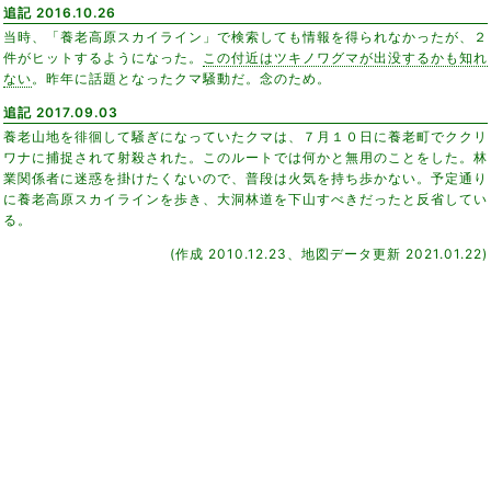
追記 2016.10.26
当時、「養老高原スカイライン」で検索しても情報を得られなかったが、２
件がヒットするようになった。
この付近はツキノワグマが出没するかも知れ
ない
。昨年に話題となったクマ騒動だ。念のため。
追記 2017.09.03
養老山地を徘徊して騒ぎになっていたクマは、７月１０日に養老町でククリ
ワナに捕捉されて射殺された。このルートでは何かと無用のことをした。林
業関係者に迷惑を掛けたくないので、普段は火気を持ち歩かない。予定通り
に養老高原スカイラインを歩き、大洞林道を下山すべきだったと反省してい
る。
(作成 2010.12.23、地図データ更新 2021.01.22)