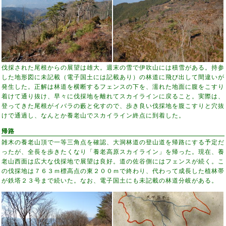
伐採された尾根からの展望は雄大。週末の雪で伊吹山には積雪がある。持参
した地形図に未記載（電子国土には記載あり）の林道に飛び出して間違いが
発生した。正解は林道を横断するフェンスの下を、濡れた地面に腹をこすり
着けて通り抜け、早々に伐採地を離れてスカイラインに戻ること。実際は、
登ってきた尾根がイバラの藪と化すので、歩き良い伐採地を腹こすりと穴抜
けで通過し、なんとか養老山でスカイライン終点に到着した。
帰路
雑木の養老山頂で一等三角点を確認、大洞林道の登山道を帰路にする予定だ
ったが、全長を歩きたくなり「養老高原スカイライン」を帰った。現在、養
老山西面は広大な伐採地で展望は良好。道の佐谷側にはフェンスが続く。こ
の伐採地は７６３ｍ標高点の東２００ｍで終わり、代わって成長した植林帯
が鉄塔２３号まで続いた。なお、電子国土にも未記載の林道分岐がある。