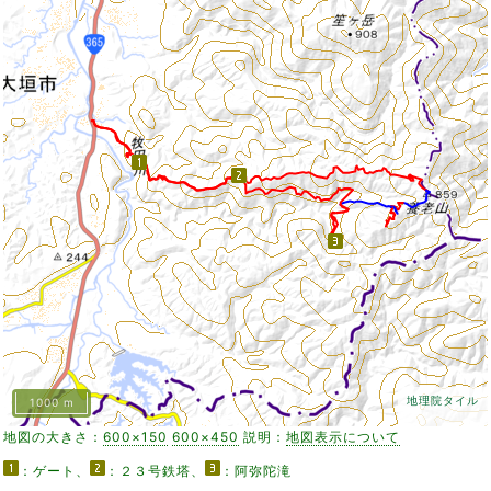
地理院タイル
1000 m
地図の大きさ：
600×150
600×450
説明：
地図表示について
：ゲート、
：２３号鉄塔、
：阿弥陀滝