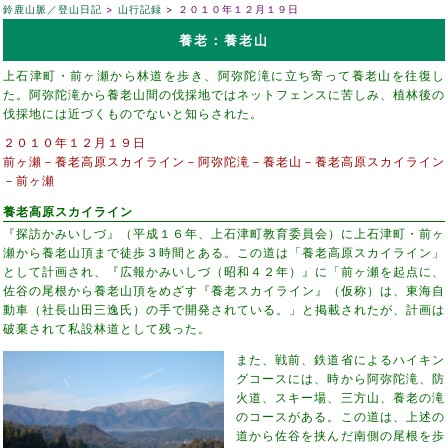
鈴鹿山脈／登山日記
山行記録
２０１０年１２月１９日
養老：養老山
上石津町・前ヶ瀬から林道を歩き、阿弥陀滝に立ち寄って養老山を往復し
た。阿弥陀滝から養老山間の伐採地ではネットフェンスに苦しみ、植林後の
伐採地には近づくものでないと知らされた。
２０１０年１２月１９日
前ヶ瀬－養老高原スカイライン－阿弥陀滝－養老山－養老高原スカイライン
－前ヶ瀬
養老高原スカイライン
『探訪かみいしづ』（平成１６年、上石津町教育委員会）に上石津町・前ヶ
瀬から養老山頂まで徒歩３時間とある。この道は「養老高原スカイライン」
として計画され、『広報かみいしづ（昭和４２年）』に「前ヶ瀬を起点に、
佐谷の尾根から養老山頂をめざす『養老スカイライン』（仮称）は、東海自
動車（社長山田三逸氏）の手で開発されている。」と掲載されたが、計画は
破棄されて私設林道として残った。
また、戦前、鉄道省によるハイキン
グコースには、時から阿弥陀滝、防
火道、スキー場、三方山、養老の滝
のコースがある。この道は、上述の
道から佐谷を挟んだ南側の尾根を歩