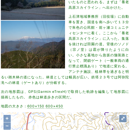
いたものと思われる。まずは「養老
高原スカイライン」へ出かけた。
上石津地域事務所（旧役場）に自動
車を置き、国道を南へ歩いて１３分
で朱色の公民館・前ヶ瀬コミュニテ
ィセンターに着く。ここから「養老
高原スカイライン」に入った。集落
を抜ければ田園の道。背後のソノド
（宗ノ堂）は霜が降りたように白
い。小さな墓地から急坂の舗装路と
なって、閉鎖ゲート（一般車両の通
行禁止標識あり）で地道に変わる。
アンテナ施設、植林帯を過ぎると明
るい雑木林の道になった。林道としては幅員が広い。鉄塔２３号では阿弥陀
滝への林道（ゲートあり）が分岐する。
次の地形図は、GPS(Garmin eTrexH)で取得した軌跡を編集して地形図に
描画したもの。 赤色は林道歩きの区間だ。
地図の大きさ：
600×150
600×450
+
⤢
−