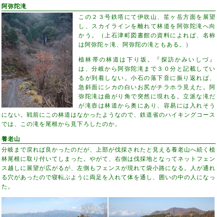
阿弥陀滝
この２３号鉄塔にて伊吹山、笙ヶ岳方面を展望
し、スカイラインを離れて林道を阿弥陀滝へ向
かう。（上石津町図書館の資料によれば、名称
は阿弥陀ヶ滝、阿弥陀の滝ともある。）
植林帯の林道は下り坂。『探訪かみいしづ』
は、分岐から阿弥陀滝まで３０分と記載してい
るが到着しない。小石の落下音に振り返れば、
急斜面にシカの白いお尻がチラホラ見えた。阿
弥陀滝は曲がり角で突然に現れる。立派な滝だ
が滝壺は林道から奥にあり、容易には入れそう
にない。戦前にこの林道はなかったようなので、鉄道省のハイキングコース
では、この滝を尾根から見下ろしたのか。
養老山
分岐まで戻れば良かったのだが、上部が伐採されたと見える養老山へ続く植
林尾根に取り付いてしまった。やがて、右側は伐採地となってネットフェン
ス越しに展望が広がるが、左側もフェンスが現れて袋小路になる。人が通れ
る穴があったので寝転ぶように両足を入れて体を通し、囲いの中の人になっ
た。