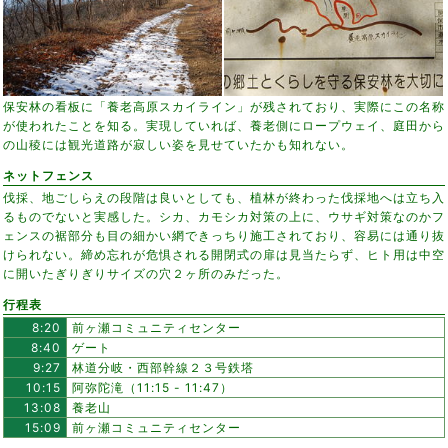
保安林の看板に「養老高原スカイライン」が残されており、実際にこの名称
が使われたことを知る。実現していれば、養老側にロープウェイ、庭田から
の山稜には観光道路が寂しい姿を見せていたかも知れない。
ネットフェンス
伐採、地ごしらえの段階は良いとしても、植林が終わった伐採地へは立ち入
るものでないと実感した。シカ、カモシカ対策の上に、ウサギ対策なのかフ
ェンスの裾部分も目の細かい網できっちり施工されており、容易には通り抜
けられない。締め忘れが危惧される開閉式の扉は見当たらず、ヒト用は中空
に開いたぎりぎりサイズの穴２ヶ所のみだった。
行程表
8:20
前ヶ瀬コミュニティセンター
8:40
ゲート
9:27
林道分岐・西部幹線２３号鉄塔
10:15
阿弥陀滝（11:15 - 11:47）
13:08
養老山
15:09
前ヶ瀬コミュニティセンター