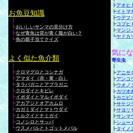
┣
アオヒ
┣
イトマ
お魚豆知識
┣
ウデフ
┃
┣
コブヒ
┣
おいしいサンマの見分け方
┣
マンジ
┣
なぜ青魚は背が青く腹が白い？
┗
ヤドカ
┗
魚の親子当てクイズ
気に
よく似た魚介類
寄生虫
┃
┃
┣
クロマグロとコシナガ
┣
アニサ
┣
アマダイ（赤・黄・白）
┣
アンコ
┣
タラバガニとアブラガニ
┣
ウオノ
┣
クロダイとキビレ
┣
カツオ
┣
イボダイとマルイボダイ
┣
カニビ
┣
アカアジとオアカムロ
┣
サケジ
┣
カガミダイとマトウダイ
┣
サヨリ
┣
ミルクイとナミガイ
┣
サンマ
┣
コノシロとサッパ
┣
シュー
┗
ウスメバルとトゴットメバル
┣
タイノ