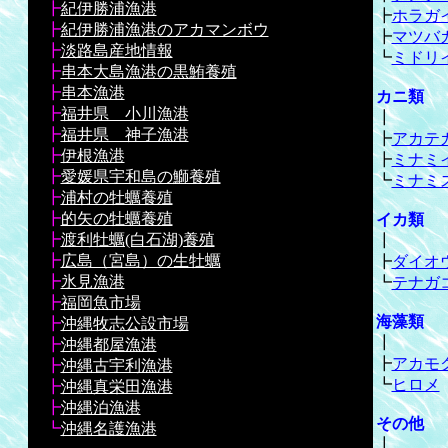
┣
紀伊勝浦漁港
┣
ホラガ
┣
紀伊勝浦漁港のアカマンボウ
┣
マツバ
┣
淡路島産地情報
┗
ミドリ
┣
串本大島漁港の黒鮪養殖
┣
串本漁港
カニ類
┣
福井県 小川漁港
┃
┣
福井県 神子漁港
┣
アカテ
┣
伊根漁港
┣
ミナミ
┣
愛媛県宇和島の鰤養殖
┗
ミナミ
┣
浦村の牡蠣養殖
┣
的矢の牡蠣養殖
イカ類
┣
渡利牡蠣(白石湖)養殖
┃
┣
広島（宮島）の生牡蠣
┣
ダイオ
┣
氷見漁港
┗
テナガ
┣
福岡魚市場
海藻類
┣
沖縄牧志公設市場
┃
┣
沖縄都屋漁港
┣
アカモ
┣
沖縄古宇利漁港
┗
ヒロメ
┣
沖縄真栄田漁港
┣
沖縄泊漁港
その他
┗
沖縄名護漁港
┃