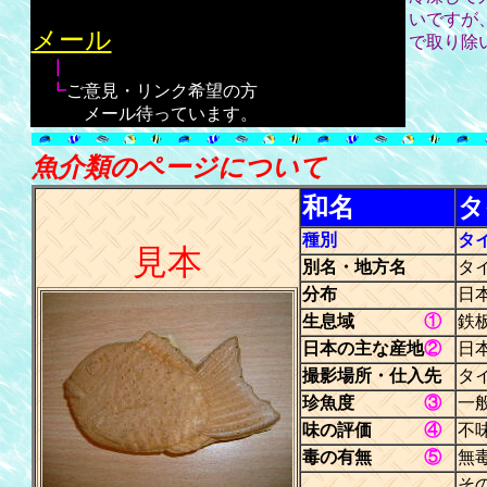
いですが
メール
で取り除
┃
┗
ご意見・リンク希望の方
メール待っています。
０
魚介類のページについて
和名
タ
種別
タ
見本
別名・地方名
タ
分布
日
生息域
①
鉄
日本の主な産地
②
日
撮影場所・仕入先
タ
珍魚度
③
一
味の評価
④
不
毒の有無
⑤
無
そ