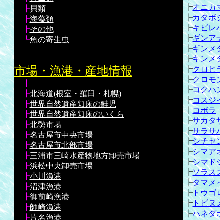
┣
オニカ
┣
貝類
┣
カタボ
┣
海藻類
┣
キビレ
┣
その他
┣
ギンア
┗
魚の寄生虫
┣
ギンメ
┣
キンメ
市場・漁港・産地情報
┣
クロヒ
┣
クロモ
┃
┣
コクハ
┣
北海道(根室・羅臼・札幌)
┣
コスジ
┣
世界自然遺産知床の鮭児
┣
コボラ
┣
世界自然遺産知床のいくら
┣
サカタ
┣
北勢市場
┣
サラサ
┣
名古屋市中央市場
┣
シチセ
┣
名古屋市北部市場
┣
シマア
┣
三浦市三崎水産物地方卸売市場
┣
シマド
┣
浜松中央卸売市場
┣
ソラス
┣
小川漁港
┣
タマメ
┣
沼津漁港
┣
トウゴ
┣
御前崎漁港
┣
トビヌ
┣
師崎漁港
┣
ハネダ
┣
片名漁港