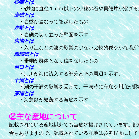
砂礫とは
・砂地に直径１ｃｍ以下の小粒の石や貝殻片が混ざる
岩礁とは
・岩盤が連なって隆起したもの。
岸壁とは
・岩礁の切り立った壁面を示す。
内湾とは
・入り江などの波の影響の少ない比較的穏やかな場所
珊瑚礁とは
・珊瑚が群体となり礁をなしたもの
河口とは
・河川が海に流入する部分とその周辺を示す。
干潟とは
・潮の干満の影響を受けて、干満時に海底や川底が露
藻場とは
・海藻類が繁茂する海底を示す。
②主な産地について
記載されている産地以外でも当然水揚げされています。記
合もありますので、記載されている産地は参考程度にして