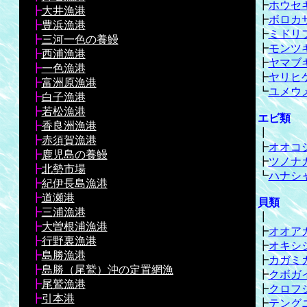
┣
ホウセ
┣
大井漁港
┣
ボロカ
┣
豊浜漁港
┣
ミドリ
┣
三河一色の養鰻
┣
モンツ
┣
西浦漁港
┣
ヤマブ
┣
一色漁港
┣
ヤリヒ
┣
富洲原漁港
┗
ユメウ
┣
白子漁港
┣
若松漁港
エビ類
┣
香良洲漁港
┃
┣
赤須賀漁港
┣
オオコ
┣
鹿児島の養鰻
┣
ツノナ
┣
北勢市場
┗
ハナシ
┣
紀伊長島漁港
┣
道瀬港
貝類
┣
三浦漁港
┃
┣
大曽根浦漁港
┣
オオア
┣
行野裏漁港
┣
オキシ
┣
島勝漁港
┣
カガミ
┣
島勝（尾鷲）沖の定置網漁
┣
クボガ
┣
尾鷲漁港
┣
クロフ
┣
引本港
┣
テング