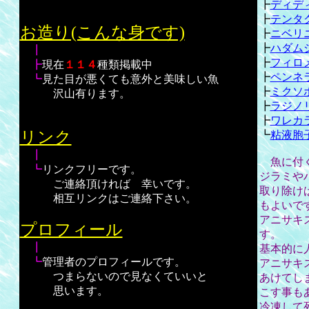
┣
ディデ
┣
テンタ
お造り(こんな身です)
┣
ニベリ
┣
ハダム
┃
┣
フィロ
┣
現在
１１４
種類掲載中
┣
ペンネ
┗
見た目が悪くても意外と美味しい魚
┣
ミクソ
沢山有ります。
┣
ラジノ
┣
ワレカ
リンク
┗
粘液胞
┃
魚に付く
┗
リンクフリーです。
ジラミや
ご連絡頂ければ 幸いです。
取り除け
相互リンクはご連絡下さい。
もよいで
アニサキ
プロフィール
す。
┃
基本的に
┗
管理者のプロフィールです。
アニサキ
つまらないので見なくていいと
あけてし
思います。
こす事も
冷凍して