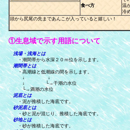
食べ方
温
冷
頭から尻尾の先まであんこが入っていると嬉しい！
①生息域で示す用語について
浅場・浅海とは
・潮間帯から水深２０ｍ位を示します。
潮間帯とは
・高潮線と低潮線の間を示します。
↓ ↓
↓ └→干潮の水位
└→満潮の水位
泥底とは
・泥が推積した海底です。
砂泥底とは
・砂と泥が混じり、推積した海底です。
砂地とは
・砂が推積した海底です。