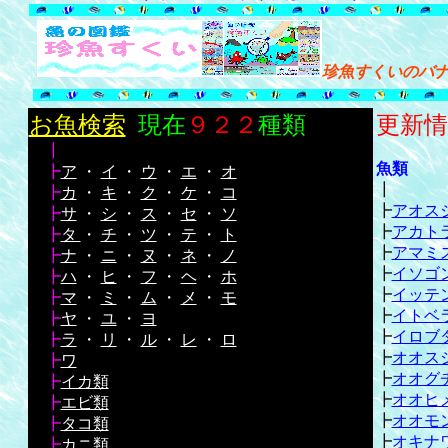
珍魚すくいのバ
お魚検索
現在
９２２
種類
更新
┃
魚類
┣
ア
・
イ
・
ウ
・
エ
・
オ
┃
┣
カ
・
キ
・
ク
・
ケ
・
コ
┣
アオス
┣
サ
・
シ
・
ス
・
セ
・
ソ
┣
アカト
┣
タ
・
チ
・
ツ
・
テ
・
ト
┣
アマミ
┣
ナ
・
ニ
・
ヌ
・
ネ
・
ノ
┣
イソゴ
┣
ハ
・
ヒ
・
フ
・
ヘ
・
ホ
┣
イッテ
┣
マ
・
ミ
・
ム
・
メ
・
モ
┣
イトベ
┣
ヤ
・
ユ
・
ヨ
┣
イロブ
┣
ラ
・
リ
・
ル
・
レ
・
ロ
┣
オオス
┣
ワ
┣
オオグ
┣
イカ類
┣
オオヒ
┣
エビ類
┣
オオモ
┣
タコ類
┣
オキナ
┣
カニ類