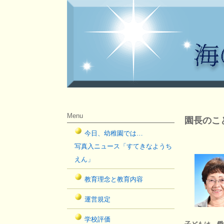
Menu
園長のこ
今日、幼稚園では…
写真入ニュース「すてきなようち
えん」
教育理念と教育内容
運営規定
学校評価