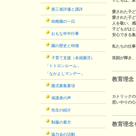
子どもは、愛
第三者評価と講評
愛された子ど
愛された子ど
幼稚園の一日
人を敬い、感
子どもがはじ
おもな年中行事
安心できる集
園の歴史と特徴
私たちの仕事
子育て支援（未就園児）
笑顔が輝き、
「トトロンルーム」
___________
「なかよしマンデー」
教育理念
園児募集要項
カトリックの
保護者の声
思いやりの心
先生の紹介
___________
制服の着方
教育理念
協力会の活動