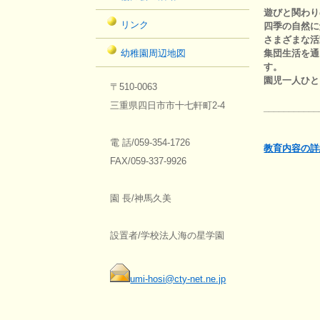
遊びと関わり
リンク
四季の自然に
さまざまな活
集団生活を通
幼稚園周辺地図
す。
園児一人ひと
〒510-0063
三重県四日市市十七軒町2-4
___________
電 話/059-354-1726
教育内容の詳
FAX/059-337-9926
園 長/神馬久美
設置者/学校法人海の星学園
umi-hosi@cty-net.ne.jp