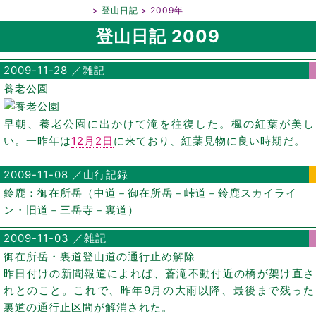
鈴鹿山脈／登山日記
登山日記
2009年
登山日記 2009
2009-11-28 ／雑記
養老公園
早朝、養老公園に出かけて滝を往復した。楓の紅葉が美し
い。一昨年は
12月2日
に来ており、紅葉見物に良い時期だ。
2009-11-08 ／山行記録
鈴鹿：御在所岳（中道－御在所岳－峠道－鈴鹿スカイライ
ン・旧道－三岳寺－裏道）
2009-11-03 ／雑記
御在所岳・裏道登山道の通行止め解除
昨日付けの新聞報道によれば、蒼滝不動付近の橋が架け直さ
れとのこと。これで、昨年9月の大雨以降、最後まで残った
裏道の通行止区間が解消された。