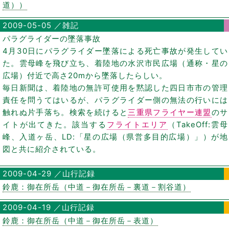
道））
2009-05-05 ／雑記
パラグライダーの墜落事故
4月30日にパラグライダー墜落による死亡事故が発生してい
た。雲母峰を飛び立ち、着陸地の水沢市民広場（通称・星の
広場）付近で高さ20mから墜落したらしい。
毎日新聞は、着陸地の無許可使用を黙認した四日市市の管理
責任を問うてはいるが、パラグライダー側の無法の行いには
触れぬ片手落ち。検索を続けると
三重県フライヤー連盟
のサ
イトが出てきた。該当する
フライトエリア
（TakeOff:雲母
峰、入道ヶ岳、LD:「星の広場（県営多目的広場）」）が地
図と共に紹介されている。
2009-04-29 ／山行記録
鈴鹿：御在所岳（中道－御在所岳－裏道－割谷道）
2009-04-19 ／山行記録
鈴鹿：御在所岳（中道－御在所岳－表道）