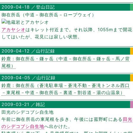
2009-04-18 ／登山日記
御在所岳（中道－御在所岳－ロープウェイ）
アカヤシオ
はキレット付近まで。それ以降、1055mまで開花
してはいたが、花見には寂しい状態。
2009-04-12 ／山行記録
鈴鹿：御在所岳・鎌ヶ岳（中道－御在所岳－鎌ヶ岳－馬ノ背
尾根）
2009-04-05 ／山行記録
鈴鹿：御在所岳（蒼滝駐車場－蒼滝不動－蒼滝トンネル西口
－東尾根－中道－御在所岳－裏道－割谷道－湯の山温泉）
2009-03-21 ／雑記
田光のシデコブシ自生地
午前に御在所岳の東尾根を歩き、午後には菰野町にある
田光
のシデコブシ自生地
へ出かけた。