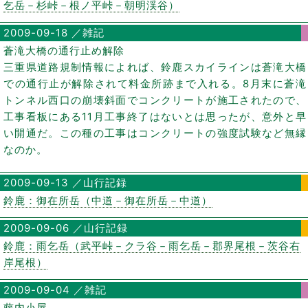
乞岳－杉峠－根ノ平峠－朝明渓谷）
2009-09-18 ／雑記
蒼滝大橋の通行止め解除
三重県道路規制情報によれば、鈴鹿スカイラインは蒼滝大橋
での通行止が解除されて料金所跡まで入れる。8月末に蒼滝
トンネル西口の崩壊斜面でコンクリートが施工されたので、
工事看板にある11月工事終了はないとは思ったが、意外と早
い開通だ。この種の工事はコンクリートの強度試験など無縁
なのか。
2009-09-13 ／山行記録
鈴鹿：御在所岳（中道－御在所岳－中道）
2009-09-06 ／山行記録
鈴鹿：雨乞岳（武平峠－クラ谷－雨乞岳－郡界尾根－茨谷右
岸尾根）
2009-09-04 ／雑記
藤内小屋