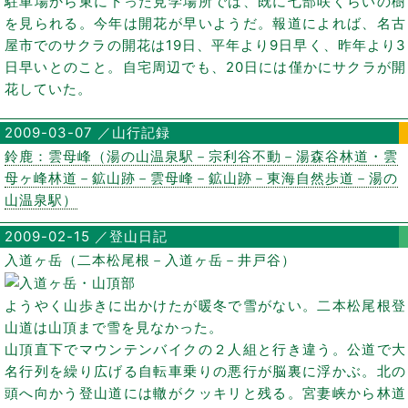
駐車場から東に下った見学場所では、既に七部咲くらいの樹
を見られる。今年は開花が早いようだ。報道によれば、名古
屋市でのサクラの開花は19日、平年より9日早く、昨年より3
日早いとのこと。自宅周辺でも、20日には僅かにサクラが開
花していた。
2009-03-07 ／山行記録
鈴鹿：雲母峰（湯の山温泉駅－宗利谷不動－湯森谷林道・雲
母ヶ峰林道－鉱山跡－雲母峰－鉱山跡－東海自然歩道－湯の
山温泉駅）
2009-02-15 ／登山日記
入道ヶ岳（二本松尾根－入道ヶ岳－井戸谷）
ようやく山歩きに出かけたが暖冬で雪がない。二本松尾根登
山道は山頂まで雪を見なかった。
山頂直下でマウンテンバイクの２人組と行き違う。公道で大
名行列を繰り広げる自転車乗りの悪行が脳裏に浮かぶ。北の
頭へ向かう登山道には轍がクッキリと残る。宮妻峡から林道