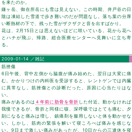
を来たのか。
鎌ヶ岳、御在所岳にも雪は見えない。この時期、井戸谷の日
陰は凍結した雪道で歩き難いのだが問題なし。落ち葉の分厚
い断熱材の下で、残った雪がザクザクと音を出すばかり。
花は、2月15日とは思えないほどに咲いている。花から花へ
とハチが飛ぶ。帰路、総合医療センターへ見舞いに立ち寄
る。
2009-01-14 ／雑記
筋挫傷
6日午後、背中左側から脇腹が痛み始めた。翌日は大変に痛
む。かかりつけの内科医を受診すると、レントゲンでは内臓
に異常なし。筋挫傷との診断だった。原因に心当たりはな
い。
痛みがあるのは
４年前に肋骨を骨折
した付近。動かなければ
我慢できるが、骨折と同様に咳、深呼吸ではとても痛む。夕
刻になると痛みは増し、鎮痛剤を服用しないと体を動かせな
い。しかし、筋肉の緊張を解いて寝ころべば痛みを感じな
い。9日まで激しい痛みがあったが、10日からの三連休を寝