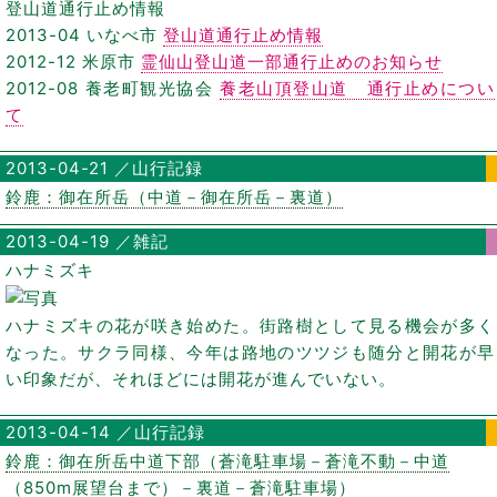
登山道通行止め情報
2013-04 いなべ市
登山道通行止め情報
2012-12 米原市
霊仙山登山道一部通行止めのお知らせ
2012-08 養老町観光協会
養老山頂登山道 通行止めについ
て
2013-04-21 ／山行記録
鈴鹿：御在所岳（中道－御在所岳－裏道）
2013-04-19 ／雑記
ハナミズキ
ハナミズキの花が咲き始めた。街路樹として見る機会が多く
なった。サクラ同様、今年は路地のツツジも随分と開花が早
い印象だが、それほどには開花が進んでいない。
2013-04-14 ／山行記録
鈴鹿：御在所岳中道下部（蒼滝駐車場－蒼滝不動－中道
（850m展望台まで）－裏道－蒼滝駐車場）