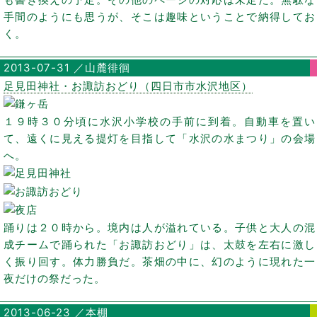
手間のようにも思うが、そこは趣味ということで納得してお
く。
2013-07-31 ／山麓徘徊
足見田神社・お諏訪おどり（四日市市水沢地区）
１９時３０分頃に水沢小学校の手前に到着。自動車を置い
て、遠くに見える提灯を目指して「水沢の水まつり」の会場
へ。
踊りは２０時から。境内は人が溢れている。子供と大人の混
成チームで踊られた「お諏訪おどり」は、太鼓を左右に激し
く振り回す。体力勝負だ。茶畑の中に、幻のように現れた一
夜だけの祭だった。
2013-06-23 ／本棚