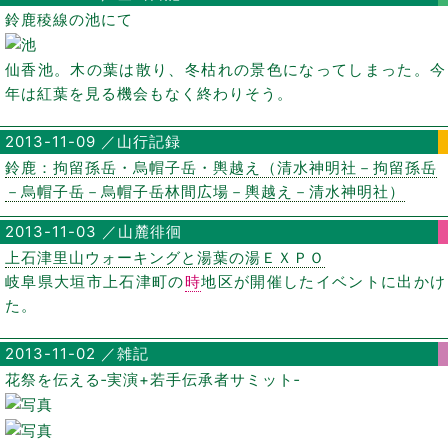
鈴鹿稜線の池にて
仙香池。木の葉は散り、冬枯れの景色になってしまった。今
年は紅葉を見る機会もなく終わりそう。
2013-11-09 ／山行記録
鈴鹿：拘留孫岳・烏帽子岳・輿越え（清水神明社－拘留孫岳
－烏帽子岳－烏帽子岳林間広場－輿越え－清水神明社）
2013-11-03 ／山麓徘徊
上石津里山ウォーキングと湯葉の湯ＥＸＰＯ
岐阜県大垣市上石津町の
時
地区が開催したイベントに出かけ
た。
2013-11-02 ／雑記
花祭を伝える‐実演+若手伝承者サミット‐