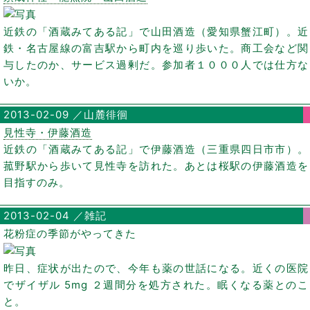
近鉄の「酒蔵みてある記」で山田酒造（愛知県蟹江町）。近
鉄・名古屋線の富吉駅から町内を巡り歩いた。商工会など関
与したのか、サービス過剰だ。参加者１０００人では仕方な
いか。
2013-02-09 ／山麓徘徊
見性寺・伊藤酒造
近鉄の「酒蔵みてある記」で伊藤酒造（三重県四日市市）。
菰野駅から歩いて見性寺を訪れた。あとは桜駅の伊藤酒造を
目指すのみ。
2013-02-04 ／雑記
花粉症の季節がやってきた
昨日、症状が出たので、今年も薬の世話になる。近くの医院
でザイザル 5mg ２週間分を処方された。眠くなる薬とのこ
と。