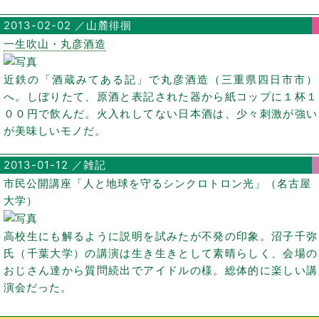
2013-02-02 ／山麓徘徊
一生吹山・丸彦酒造
近鉄の「酒蔵みてある記」で丸彦酒造（三重県四日市市）
へ。しぼりたて、原酒と表記された器から紙コップに１杯１
００円で飲んだ。火入れしてない日本酒は、少々刺激が強い
が美味しいモノだ。
2013-01-12 ／雑記
市民公開講座「人と地球を守るシンクロトロン光」（名古屋
大学）
高校生にも解るように説明を試みたが不発の印象。沼子千弥
氏（千葉大学）の講演は生き生きとして素晴らしく、会場の
おじさん達から質問続出でアイドルの様。総体的に楽しい講
演会だった。