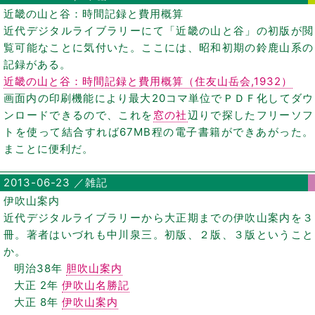
近畿の山と谷：時間記録と費用概算
近代デジタルライブラリーにて「近畿の山と谷」の初版が閲
覧可能なことに気付いた。ここには、昭和初期の鈴鹿山系の
記録がある。
近畿の山と谷：時間記録と費用概算（住友山岳会,1932）
画面内の印刷機能により最大20コマ単位でＰＤＦ化してダウ
ンロードできるので、これを
窓の社
辺りで探したフリーソフ
トを使って結合すれば67MB程の電子書籍ができあがった。
まことに便利だ。
2013-06-23 ／雑記
伊吹山案内
近代デジタルライブラリーから大正期までの伊吹山案内を３
冊。著者はいづれも中川泉三。初版、２版、３版ということ
か。
明治38年
胆吹山案内
大正 2年
伊吹山名勝記
大正 8年
伊吹山案内