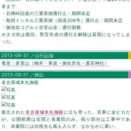
末まで
・石榑峠旧道の三重県側通行止：期間未定
・鞍掛トンネル三重県側（国道306号）通行止：期間未定
・御池岳コグルミ谷登山道：通行困難
ホタガ谷は復旧。聖宝寺道の通行止解除は延期になってしま
った。
2013-08-31 ／山行記録
養老：多度山（柚井・車道－御在所岳－愛宕神社）
2013-08-21 ／雑記
名古屋城本丸御殿
復元された
名古屋城本丸御殿
に立ち寄った。見事に金ピカだ
が、公開範囲は玄関と表書院のみ。残り部分は工事中であ
り、表書院には自然光も風も入らず、なかなかに暑い。