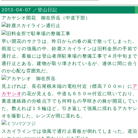
2013-04-07 ／登山日記
アカヤシオ開花 御在所岳（中道下部）
早い開花のサクラは、昨日からの春の嵐で散ってしまった。
雨混じりの強風の中、鈴鹿スカイラインは旧料金所の手前で
通行止。看板には登山者用駐車場の整備工事で４月中旬まで
通行止とある。建物が取り壊されているが、連休に間に合う
のか心配な雰囲気だ。
見上げれば、長石尾根末端の電柱付近（標高７００ｍ）に
ア
カヤシオ
の花が見える。中道も６５０ｍ付近に咲いており、
裏道連絡路の分岐点下でも何時もの早咲きの株が開花してい
た。数えれば１５輪ほど。引き返して強風に揺れるアカヤシ
オを撮影した。レンズが雨に濡れる。
スカイラインでは強風で通行止看板が倒れてしまった。道沿