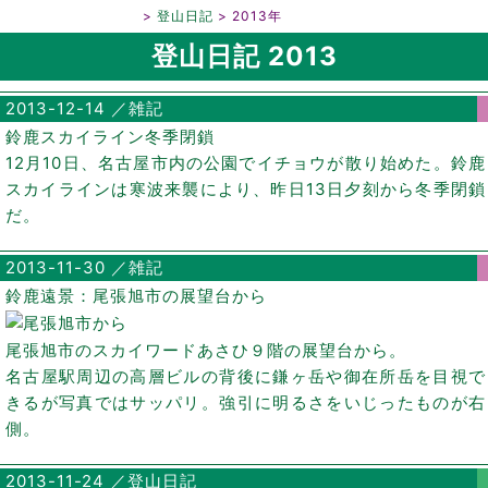
鈴鹿山脈／登山日記
登山日記
2013年
登山日記 2013
2013-12-14 ／雑記
鈴鹿スカイライン冬季閉鎖
12月10日、名古屋市内の公園でイチョウが散り始めた。鈴鹿
スカイラインは寒波来襲により、昨日13日夕刻から冬季閉鎖
だ。
2013-11-30 ／雑記
鈴鹿遠景：尾張旭市の展望台から
尾張旭市のスカイワードあさひ９階の展望台から。
名古屋駅周辺の高層ビルの背後に鎌ヶ岳や御在所岳を目視で
きるが写真ではサッパリ。強引に明るさをいじったものが右
側。
2013-11-24 ／登山日記