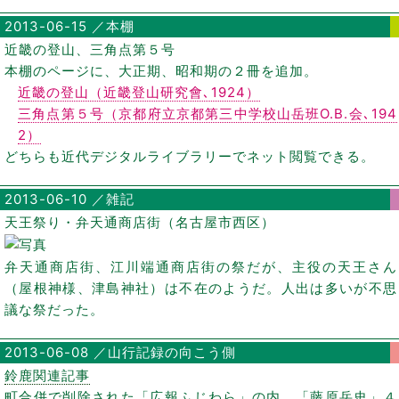
2013-06-15 ／本棚
近畿の登山、三角点第５号
本棚のページに、大正期、昭和期の２冊を追加。
近畿の登山（近畿登山研究會､1924）
三角点第５号（京都府立京都第三中学校山岳班O.B.会､194
2）
どちらも近代デジタルライブラリーでネット閲覧できる。
2013-06-10 ／雑記
天王祭り・弁天通商店街（名古屋市西区）
弁天通商店街、江川端通商店街の祭だが、主役の天王さん
（屋根神様、津島神社）は不在のようだ。人出は多いが不思
議な祭だった。
2013-06-08 ／山行記録の向こう側
鈴鹿関連記事
町合併で削除された「広報ふじわら」の内、「藤原岳史」４