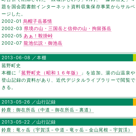
題を国会図書館インターネット資料収集保存事業からサルベ
ージした。
2002-01
烏帽子岳慕情
2002-03
県境の山・三国岳と信仰の山・拘留孫岳
2002-05
あぁ！鞍掛峠
2002-07
龍池伝説・御池岳
2013-06-08 ／本棚
菰野町史
本棚に「
菰野町史（昭和１６年版）
」を追加。湯の山温泉や
登山記録の資料があり、近代デジタルライブラリーで閲覧で
きる。
2013-05-26 ／山行記録
鈴鹿：御在所岳（中道－御在所岳－裏道）
2013-05-22 ／山行記録
鈴鹿：竜ヶ岳（宇賀渓－中道－竜ヶ岳－金山尾根－宇賀渓）