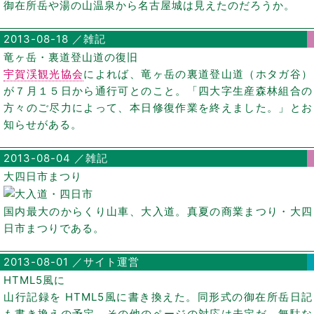
御在所岳や湯の山温泉から名古屋城は見えたのだろうか。
2013-08-18 ／雑記
竜ヶ岳・裏道登山道の復旧
宇賀渓観光協会
によれば、竜ヶ岳の裏道登山道（ホタガ谷）
が７月１５日から通行可とのこと。「四大字生産森林組合の
方々のご尽力によって、本日修復作業を終えました。」とお
知らせがある。
2013-08-04 ／雑記
大四日市まつり
国内最大のからくり山車、大入道。真夏の商業まつり・大四
日市まつりである。
2013-08-01 ／サイト運営
HTML5風に
山行記録を HTML5風に書き換えた。同形式の御在所岳日記
も書き換えの予定。その他のページの対応は未定だ。無駄な