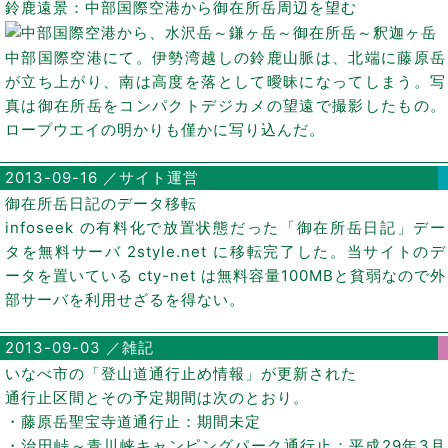
鈴鹿遠景：中部国際空港から御在所岳周辺を望む
中部国際空港にて。伊勢湾越しの鈴鹿山脈は、北端に藤原岳
が立ち上がり、南は高度を落として曖昧になってしまう。写
真は御在所岳をコンパクトデジカメの望遠で撮影したもの。
ロープウエイの明かりも僅かに写り込んだ。
2013-09-16 ／サイト運営
御在所岳日記のデータ移転
infoseek の有料化で放置状態だった「御在所岳日記」デー
タを無料サーバ 2style.net に移転完了した。当サイトのデ
ータを置いている cty-net は無料容量100MBと貧弱なので外
部サーバを利用せざるを得ない。
2013-09-03 ／雑記
いなべ市の「登山道通行止め情報」が更新された
通行止区間とその予定期間は次のとおり。
・藤原岳聖宝寺道通行止：期間未定
・治田峠～青川峡キャンピングパーク通行止：平成29年3月