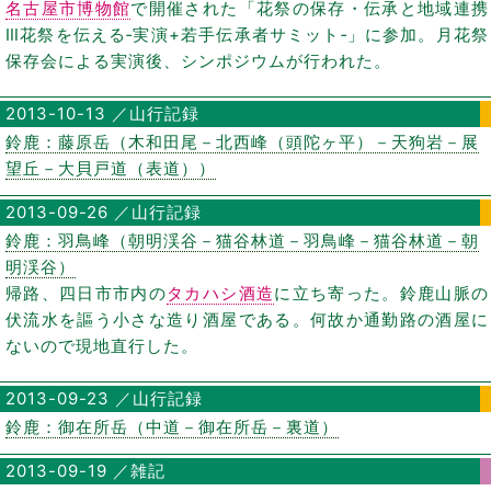
名古屋市博物館
で開催された「花祭の保存・伝承と地域連携
Ⅲ花祭を伝える‐実演+若手伝承者サミット‐」に参加。月花祭
保存会による実演後、シンポジウムが行われた。
2013-10-13 ／山行記録
鈴鹿：藤原岳（木和田尾－北西峰（頭陀ヶ平）－天狗岩－展
望丘－大貝戸道（表道））
2013-09-26 ／山行記録
鈴鹿：羽鳥峰（朝明渓谷－猫谷林道－羽鳥峰－猫谷林道－朝
明渓谷）
帰路、四日市市内の
タカハシ酒造
に立ち寄った。鈴鹿山脈の
伏流水を謳う小さな造り酒屋である。何故か通勤路の酒屋に
ないので現地直行した。
2013-09-23 ／山行記録
鈴鹿：御在所岳（中道－御在所岳－裏道）
2013-09-19 ／雑記