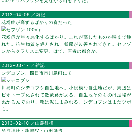
いのミツバツツジを見ながら山を下りた。
2013-04-06 ／雑記
花粉症が高ずるばかりの春だった
花粉症が年々悪化するばかり。これが高じたものか喉まで腫
れた。抗生物質を処方され、状態が改善されてきた。セフゾ
ンからクラリスに変更。はて、医者の都合か。
2013-03-17 ／雑記
シデコブシ、四日市市川島町にて
川島町のシデコブシ自生地へ。小規模な自生地だが、周辺は
ビオトープ化されて散策路がある。自生地そのものは足場が
ぬかるんでおり、靴は泥にまみれる。シデコブシはまだツボ
ミ。
2013-02-10 ／山麓徘徊
須成神社・龍照院・山田酒造